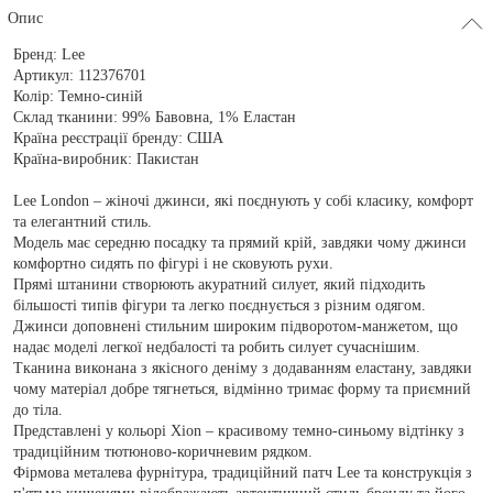
Опис
Бренд:
Lee
Артикул:
112376701
Колір:
Темно-синій
Склад тканини:
99% Бавовна, 1% Еластан
Країна реєстрації бренду:
США
Країна-виробник:
Пакистан
Lee London – жіночі джинси, які поєднують у собі класику, комфорт
та елегантний стиль.
Модель має середню посадку та прямий крій, завдяки чому джинси
комфортно сидять по фігурі і не сковують рухи.
Прямі штанини створюють акуратний силует, який підходить
більшості типів фігури та легко поєднується з різним одягом.
Джинси доповнені стильним широким підворотом-манжетом, що
надає моделі легкої недбалості та робить силует сучаснішим.
Тканина виконана з якісного деніму з додаванням еластану, завдяки
чому матеріал добре тягнеться, відмінно тримає форму та приємний
до тіла.
Представлені у кольорі Xion – красивому темно-синьому відтінку з
традиційним тютюново-коричневим рядком.
Фірмова металева фурнітура, традиційний патч Lee та конструкція з