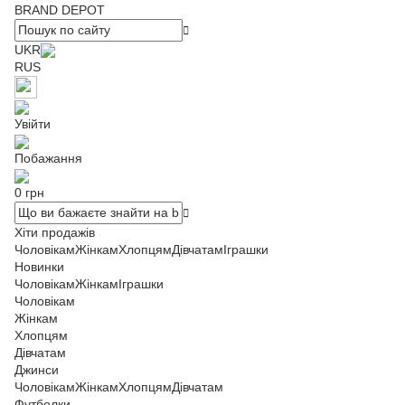
BRAND DEPOT
UKR
RUS
Увійти
Побажання
0 грн
Хіти продажів
Чоловікам
Жінкам
Хлопцям
Дівчатам
Іграшки
Новинки
Чоловікам
Жінкам
Іграшки
Чоловікам
Жінкам
Хлопцям
Дівчатам
Джинси
Чоловікам
Жінкам
Хлопцям
Дівчатам
Футболки