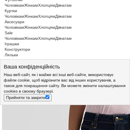
Чоловікам
Жінкам
Хлопцям
Дівчатам
Куртки
Чоловікам
Жінкам
Хлопцям
Дівчатам
Аксесуари
Чоловікам
Жінкам
Хлопцям
Дівчатам
Sale
Чоловікам
Жінкам
Хлопцям
Дівчатам
Іграшки
Конструктори
Ляльки
Жінкам
>
Джинси
>
Джинси Lee
Ваша конфіденційність
Джинси LEE LONDON Regular Fit (112376701) Темно-синій
Наш веб-сайт, як і майже всі інші веб-сайти, використовує
файли cookie, щоб відрізнити вас від інших користувачів, а
також для покращення сайту. Ви можете змінити налаштування
cookies в своєму браузері.
Прийняти та закрити