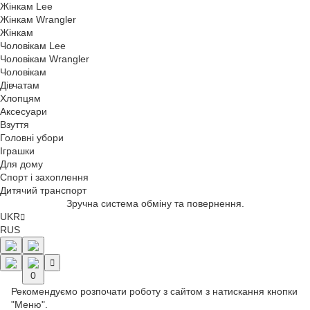
Жінкам Lee
Жінкам Wrangler
Жінкам
Чоловікам Lee
Чоловікам Wrangler
Чоловікам
Дівчатам
Хлопцям
Аксесуари
Взуття
Головні убори
Іграшки
Для дому
Спорт і захоплення
Дитячий транспорт
Оформити замовлення просто і безпечно.
UKR
RUS
0
Рекомендуємо розпочати роботу з сайтом з натискання кнопки
"Меню".