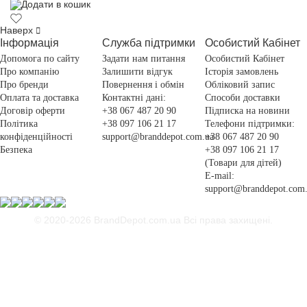
Додати в кошик
Наверх
Інформація
Служба підтримки
Особистий Кабінет
Допомога по сайту
Задати нам питання
Особистий Кабінет
Про компанію
Залишити відгук
Історія замовлень
Про бренди
Повернення і обмін
Обліковий запис
Оплата та доставка
Контактні дані:
Способи доставки
Договір оферти
+38 067 487 20 90
Підписка на новини
Політика
+38 097 106 21 17
Телефони підтримки:
конфіденційності
support@branddepot.com.ua
+38 067 487 20 90
Безпека
+38 097 106 21 17
(Товари для дітей)
E-mail:
support@branddepot.com
© 2020-2026 BrandDepot.com.ua
Всі права захищені.