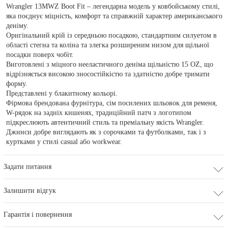
Wrangler 13MWZ Boot Fit – легендарна модель у ковбойському стилі,
яка поєднує міцність, комфорт та справжній характер американського
деніму.
Оригінальний крій із середньою посадкою, стандартним силуетом в
області стегна та коліна та злегка розширеним низом для щільної
посадки поверх чобіт.
Виготовлені з міцного нееластичного деніма щільністю 15 OZ, що
відрізняється високою зносостійкістю та здатністю добре тримати
форму.
Представлені у блакитному кольорі.
Фірмова брендована фурнітура, сім посилених шльовок для ременя,
W-рядок на задніх кишенях, традиційний патч з логотипом
підкреслюють автентичний стиль та преміальну якість Wrangler.
Джинси добре виглядають як з сорочками та футболками, так і з
куртками у стилі casual або workwear.
Задати питання
Залишити відгук
Гарантія і повернення