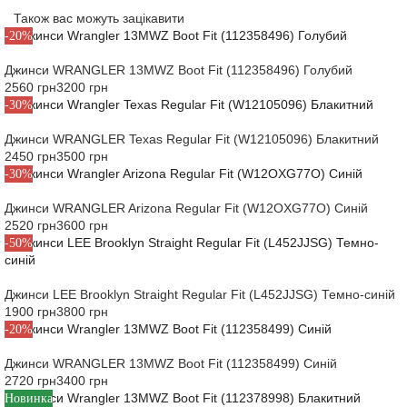
Також вас можуть зацікавити
-20%
Джинси WRANGLER 13MWZ Boot Fit (112358496) Голубий
2560 грн
3200 грн
-30%
Джинси WRANGLER Texas Regular Fit (W12105096) Блакитний
2450 грн
3500 грн
-30%
Джинси WRANGLER Arizona Regular Fit (W12OXG77O) Синій
2520 грн
3600 грн
-50%
Джинси LEE Brooklyn Straight Regular Fit (L452JJSG) Темно-синій
1900 грн
3800 грн
-20%
Джинси WRANGLER 13MWZ Boot Fit (112358499) Синій
2720 грн
3400 грн
Новинка