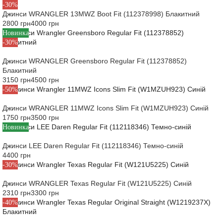
-30%
Джинси WRANGLER 13MWZ Boot Fit (112378998) Блакитний
2800 грн
4000 грн
Новинка
-30%
Джинси WRANGLER Greensboro Regular Fit (112378852)
Блакитний
3150 грн
4500 грн
-50%
Джинси WRANGLER 11MWZ Icons Slim Fit (W1MZUH923) Синій
1750 грн
3500 грн
Новинка
Джинси LEE Daren Regular Fit (112118346) Темно-синій
4400 грн
-30%
Джинси WRANGLER Texas Regular Fit (W121U5225) Синій
2310 грн
3300 грн
-40%