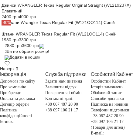
Джинси WRANGLER Texas Regular Original Straight (W1219237X)
Блакитний
2400 грн
4000 грн
-40%
Штани WRANGLER Texas Regular Fit (W121OO114) Синій
1980 грн
3300 грн
2880 грн
3600 грн
Ви не обрали розмір!
Додати в кошик
Наверх
Інформація
Служба підтримки
Особистий Кабінет
Допомога по сайту
Задати нам питання
Особистий Кабінет
Про компанію
Залишити відгук
Історія замовлень
Про бренди
Повернення і обмін
Обліковий запис
Оплата та доставка
Контактні дані:
Способи доставки
Договір оферти
+38 067 487 20 90
Підписка на новини
Політика
+38 097 106 21 17
Телефони підтримки:
конфіденційності
+38 067 487 20 90
Безпека
+38 097 106 21 17
(Товари для дітей)
E-mail: