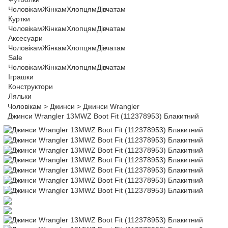
Чоловікам
Жінкам
Хлопцям
Дівчатам
Куртки
Чоловікам
Жінкам
Хлопцям
Дівчатам
Аксесуари
Чоловікам
Жінкам
Хлопцям
Дівчатам
Sale
Чоловікам
Жінкам
Хлопцям
Дівчатам
Іграшки
Конструктори
Ляльки
Чоловікам
>
Джинси
>
Джинси Wrangler
Джинси Wrangler 13MWZ Boot Fit (112378953) Блакитний