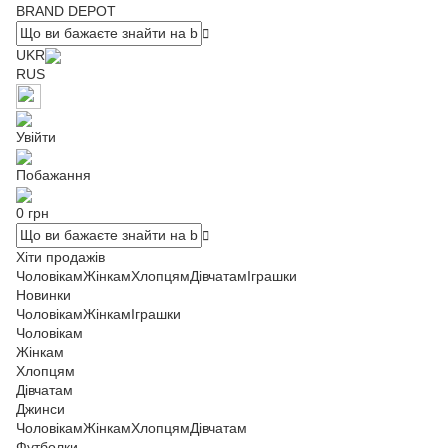
BRAND DEPOT
UKR
RUS
Увійти
Побажання
0 грн
Хіти продажів
Чоловікам
Жінкам
Хлопцям
Дівчатам
Іграшки
Новинки
Чоловікам
Жінкам
Іграшки
Чоловікам
Жінкам
Хлопцям
Дівчатам
Джинси
Чоловікам
Жінкам
Хлопцям
Дівчатам
Футболки