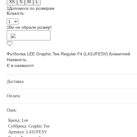
XS
S
M
L
Допомога по розмірам
Кількість:
Ви не обрали розмір!
Додати в кошик
Футболка LEE Graphic Tee Regular Fit (L41UFESV) Блакитний
Наявність
Є в наявності
Доставка
Оплата
Опис
Бренд:
Lee
Суббренд:
Graphic Tee
Артикул:
L41UFESV