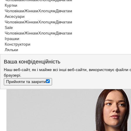
Куртки
Чоловікам
Жінкам
Хлопцям
Дівчатам
Аксесуари
Чоловікам
Жінкам
Хлопцям
Дівчатам
Sale
Чоловікам
Жінкам
Хлопцям
Дівчатам
Іграшки
Конструктори
Ляльки
Жінкам
>
Футболки і майки
>
Футболки
>
Футболки Lee
Ваша конфіденційність
Футболка LEE Graphic Tee Regular Fit (L41UFESV) Блакитний
Наш веб-сайт, як і майже всі інші веб-сайти, використовує файли 
браузері.
Прийняти та закрити