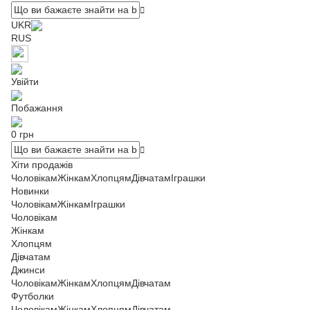
UKR
RUS
Увійти
Побажання
0 грн
Хіти продажів
Чоловікам
Жінкам
Хлопцям
Дівчатам
Іграшки
Новинки
Чоловікам
Жінкам
Іграшки
Чоловікам
Жінкам
Хлопцям
Дівчатам
Джинси
Чоловікам
Жінкам
Хлопцям
Дівчатам
Футболки
Чоловікам
Жінкам
Хлопцям
Дівчатам