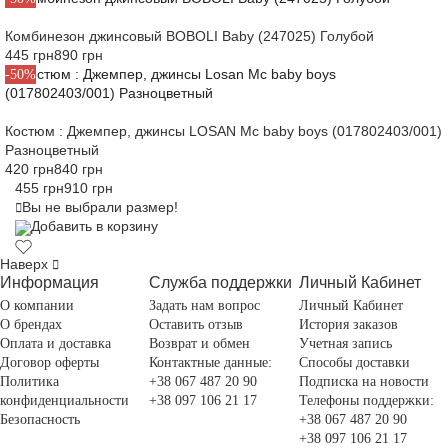
Комбинезон джинсовый BOBOLI Baby (247025) Голубой
445 грн
890 грн
-50%
Костюм : Джемпер, джинсы LOSAN Mc baby boys (017802403/001)
Разноцветный
420 грн
840 грн
455 грн
910 грн
Вы не выбрали размер!
Добавить в корзину
Наверх
Информация
Служба поддержки
Личный Кабинет
О компании
Задать нам вопрос
Личный Кабинет
О брендах
Оставить отзыв
История заказов
Оплата и доставка
Возврат и обмен
Учетная запись
Договор оферты
Контактные данные:
Способы доставки
Политика
+38 067 487 20 90
Подписка на новости
конфиденциальности
+38 097 106 21 17
Телефоны поддержки:
Безопасность
+38 067 487 20 90
+38 097 106 21 17