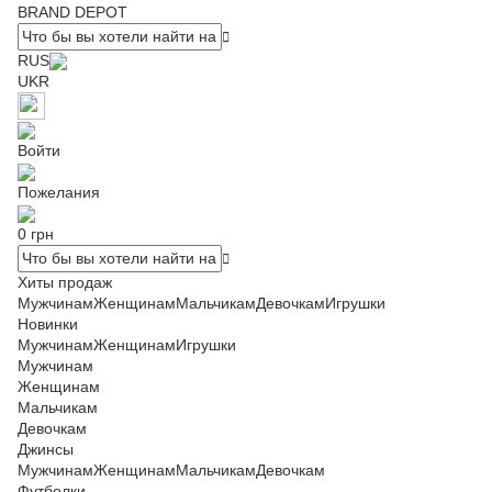
BRAND DEPOT
RUS
UKR
Войти
Пожелания
0 грн
Хиты продаж
Мужчинам
Женщинам
Мальчикам
Девочкам
Игрушки
Новинки
Мужчинам
Женщинам
Игрушки
Мужчинам
Женщинам
Мальчикам
Девочкам
Джинсы
Мужчинам
Женщинам
Мальчикам
Девочкам
Футболки