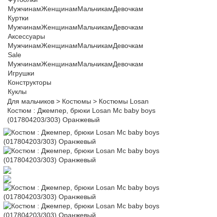
Мужчинам
Женщинам
Мальчикам
Девочкам
Куртки
Мужчинам
Женщинам
Мальчикам
Девочкам
Аксессуары
Мужчинам
Женщинам
Мальчикам
Девочкам
Sale
Мужчинам
Женщинам
Мальчикам
Девочкам
Игрушки
Конструкторы
Куклы
Для мальчиков
>
Костюмы
>
Костюмы Losan
Костюм : Джемпер, брюки Losan Mc baby boys
(017804203/303) Оранжевый