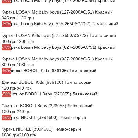
-70%
Куртка LOSAN Mc baby boys (127-2000AC/51) Красный
345 грн
1150 грн
-70%
Куртка LOSAN Kids boys (525-2650AC/722) Темно-синий
360 грн
1200 грн
-70%
Куртка LOSAN Mc baby boys (027-2006AC/51) Красный
309 грн
1030 грн
-50%
Джинсы BOBOLI Kids (636106) Темно-серый
420 грн
840 грн
-50%
Свитшот BOBOLI Baby (226055) Лавандовый
120 грн
240 грн
-50%
Куртка NICKEL (3994600) Темно-серый
1080 грн
2160 грн