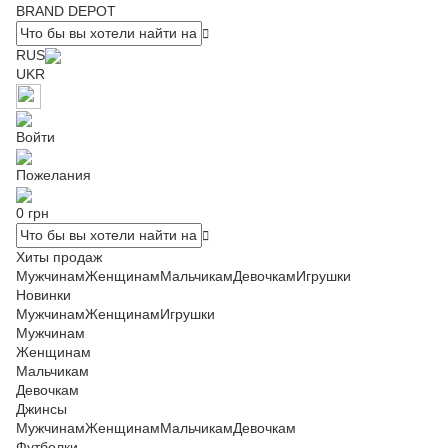
BRAND DEPOT
RUS
UKR
Войти
Пожелания
0 грн
Хиты продаж
Мужчинам
Женщинам
Мальчикам
Девочкам
Игрушки
Новинки
Мужчинам
Женщинам
Игрушки
Мужчинам
Женщинам
Мальчикам
Девочкам
Джинсы
Мужчинам
Женщинам
Мальчикам
Девочкам
Футболки