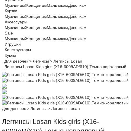
Мужчинам
Женщинам
Мальчикам
Девочкам
Куртки
Мужчинам
Женщинам
Мальчикам
Девочкам
Аксессуары
Мужчинам
Женщинам
Мальчикам
Девочкам
Sale
Мужчинам
Женщинам
Мальчикам
Девочкам
Игрушки
Конструкторы
Куклы
Для девочек
>
Легинсы
>
Легинсы Losan
Леггинсы Losan Kids girls (X16-6009AD/610) Темно-коралловый
Для девочек
>
Легинсы
>
Легинсы Losan
Леггинсы Losan Kids girls (X16-