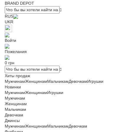
BRAND DEPOT
RUS
UKR
Войти
Пожелания
0 грн
Хиты продаж
Мужчинам
Женщинам
Мальчикам
Девочкам
Игрушки
Новинки
Мужчинам
Женщинам
Игрушки
Мужчинам
Женщинам
Мальчикам
Девочкам
Джинсы
Мужчинам
Женщинам
Мальчикам
Девочкам
Футболки