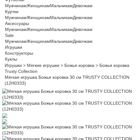
Мужчинам
Женщинам
Мальчикам
Девочкам
Куртки
Мужчинам
Женщинам
Мальчикам
Девочкам
Аксессуары
Мужчинам
Женщинам
Мальчикам
Девочкам
Sale
Мужчинам
Женщинам
Мальчикам
Девочкам
Игрушки
Конструкторы
Куклы
Игрушки
>
Мягкие игрушки
>
Божья коровка
>
Божья коровка
Trusty Collection
Мягкая игрушка Божья коровка 30 см TRUSTY COLLECTION
(12H0333)