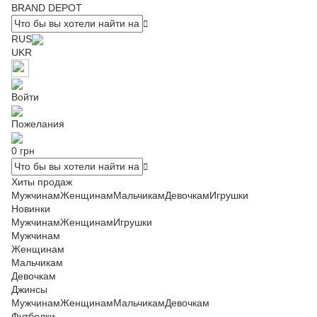
BRAND DEPOT
RUS
UKR
Войти
Пожелания
0 грн
Хиты продаж
Мужчинам
Женщинам
Мальчикам
Девочкам
Игрушки
Новинки
Мужчинам
Женщинам
Игрушки
Мужчинам
Женщинам
Мальчикам
Девочкам
Джинсы
Мужчинам
Женщинам
Мальчикам
Девочкам
Футболки