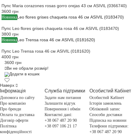
Пупс Maria corazones rosas gorro orejas 43 см ASIVIL (0366740)
3600 грн
Новинка
Пупс Leo flores grises chaqueta rosa 46 см ASIVIL (0183470)
3800 грн
Новинка
Пупс Leo Trensa rosa 46 см ASIVIL (0181620)
4000 грн
3600 грн
Ви не обрали розмір!
Додати в кошик
Наверх
Інформація
Служба підтримки
Особистий Кабінет
Допомога по сайту
Задати нам питання
Особистий Кабінет
Про компанію
Залишити відгук
Історія замовлень
Про бренди
Повернення і обмін
Обліковий запис
Оплата та доставка
Контактні дані:
Способи доставки
Договір оферти
+38 067 487 20 90
Підписка на новини
Політика
+38 097 106 21 17
Телефони підтримки:
конфіденційності
+38 067 487 20 90