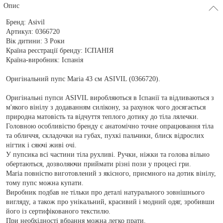
Опис
Бренд:
Asivil
Артикул:
0366720
Вік дитини:
3 Роки
Країна реєстрації бренду:
ІСПАНІЯ
Країна-виробник:
Іспанія
Оригінальний пупс Maria 43 см ASIVIL (0366720).
Оригінальні пупси ASIVIL виробляються в Іспанії та відливаються з
м'якого вінілу з додаванням силікону, за рахунок чого досягається
природна матовість та відчуття теплого дотику до тіла лялечки.
Головною особливістю бренду є анатомічно точне опрацювання тіла
та обличчя, складочки на губах, пухкі пальчики, блиск відрослих
нігтик і сяючі живі очі.
У пупсика всі частини тіла рухливі. Ручки, ніжки та голова вільно
обертаються, дозволяючи приймати різні пози у процесі гри.
Maria повністю виготовлений з якісного, приємного на дотик вінілу,
тому пупс можна купати.
Виробник подбав не тільки про деталі натурального зовнішнього
вигляду, а також про унікальний, красивий і модний одяг, зробивши
його із сертифікованого текстилю.
При необхідності вбрання можна легко прати.