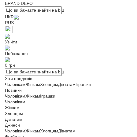
BRAND DEPOT
UKR
RUS
Увійти
Побажання
0 грн
Хіти продажів
Чоловікам
Жінкам
Хлопцям
Дівчатам
Іграшки
Новинки
Чоловікам
Жінкам
Іграшки
Чоловікам
Жінкам
Хлопцям
Дівчатам
Джинси
Чоловікам
Жінкам
Хлопцям
Дівчатам
Футболки