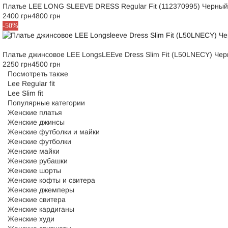
Платье LEE LONG SLEEVE DRESS Regular Fit (112370995) Черный
2400 грн
4800 грн
XS
S
-50%
Платье джинсовое LEE LongsLEEve Dress Slim Fit (L50LNECY) Че
2250 грн
4500 грн
Посмотреть также
Lee Regular fit
Lee Slim fit
Популярные категории
Женские платья
Женские джинсы
Женские футболки и майки
Женские футболки
Женские майки
Женские рубашки
Женские шорты
Женские кофты и свитера
Женские джемперы
Женские свитера
Женские кардиганы
Женские худи