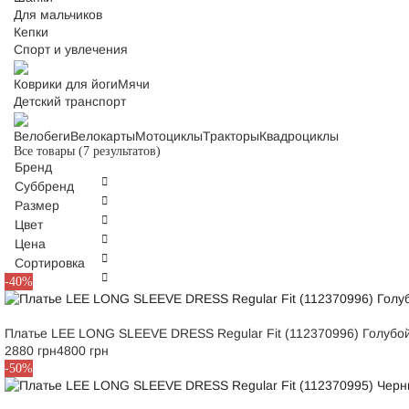
Для мальчиков
Кепки
Спорт и увлечения
Коврики для йоги
Мячи
Детский транспорт
Велобеги
Велокарты
Мотоциклы
Тракторы
Квадроциклы
Все товары
(7 результатов)
Бренд
Суббренд
Размер
Цвет
Цена
Сортировка
S
M
-40%
Платье LEE LONG SLEEVE DRESS Regular Fit (112370996) Голубо
2880 грн
4800 грн
S
-50%