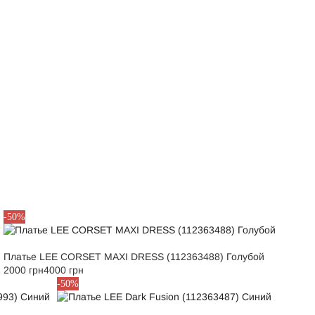
S
-50%
Платье LEE CORSET MAXI DRESS (112363488) Голубой
2000 грн
4000 грн
S
-50%