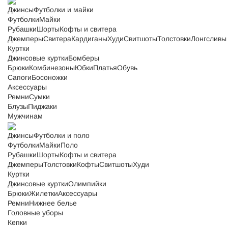
Джинсы
Футболки и майки
Футболки
Майки
Рубашки
Шорты
Кофты и свитера
Джемперы
Свитера
Кардиганы
Худи
Свитшоты
Толстовки
Лонгсливы
Куртки
Джинсовые куртки
Бомберы
Брюки
Комбинезоны
Юбки
Платья
Обувь
Сапоги
Босоножки
Аксессуары
Ремни
Сумки
Блузы
Пиджаки
Мужчинам
Джинсы
Футболки и поло
Футболки
Майки
Поло
Рубашки
Шорты
Кофты и свитера
Джемперы
Толстовки
Кофты
Свитшоты
Худи
Куртки
Джинсовые куртки
Олимпийки
Брюки
Жилетки
Аксессуары
Ремни
Нижнее белье
Головные уборы
Кепки