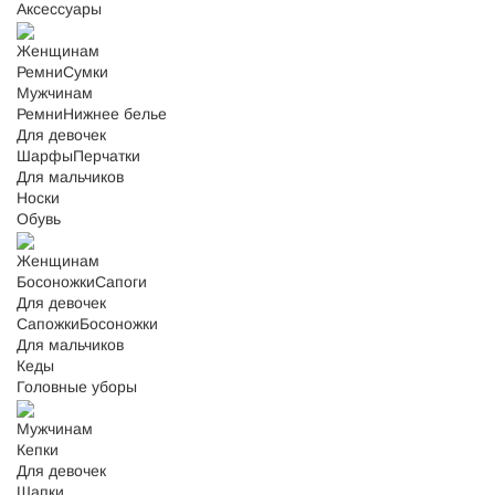
Аксессуары
Женщинам
Ремни
Сумки
Мужчинам
Ремни
Нижнее белье
Для девочек
Шарфы
Перчатки
Для мальчиков
Носки
Обувь
Женщинам
Босоножки
Сапоги
Для девочек
Сапожки
Босоножки
Для мальчиков
Кеды
Головные уборы
Мужчинам
Кепки
Для девочек
Шапки