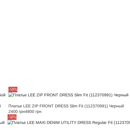
S
M
-50%
й
Платье LEE ZIP FRONT DRESS Slim Fit (112370991) Черный
2400 грн
4800 грн
S
-50%