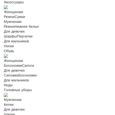
Аксессуары
Женщинам
Ремни
Сумки
Мужчинам
Ремни
Нижнее белье
Для девочек
Шарфы
Перчатки
Для мальчиков
Носки
Обувь
Женщинам
Босоножки
Сапоги
Для девочек
Сапожки
Босоножки
Для мальчиков
Кеды
Головные уборы
Мужчинам
Кепки
Для девочек
Шапки