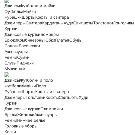
Джинсы
Футболки и майки
Футболки
Майки
Рубашки
Шорты
Кофты и свитера
Джемперы
Свитера
Кардиганы
Худи
Свитшоты
Толстовки
Лонгсливы
Куртки
Джинсовые куртки
Бомберы
Брюки
Комбинезоны
Юбки
Платья
Обувь
Сапоги
Босоножки
Аксессуары
Ремни
Сумки
Блузы
Пиджаки
Мужчинам
Джинсы
Футболки и поло
Футболки
Майки
Поло
Рубашки
Шорты
Кофты и свитера
Джемперы
Толстовки
Кофты
Свитшоты
Худи
Куртки
Джинсовые куртки
Олимпийки
Брюки
Жилетки
Аксессуары
Ремни
Нижнее белье
Головные уборы
Кепки