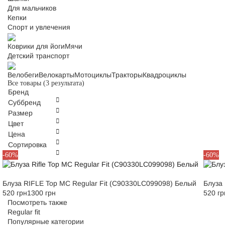
Для мальчиков
Кепки
Спорт и увлечения
Коврики для йоги
Мячи
Детский транспорт
Велобеги
Велокарты
Мотоциклы
Тракторы
Квадроциклы
Все товары
(3 результата)
Бренд
Суббренд
Размер
Цвет
Цена
Сортировка
M
L
S
M
L
-60%
-60%
Блуза RIFLE Top MC Regular Fit (C90330LC099098) Белый
Блуза
520 грн
1300 грн
520 гр
Посмотреть также
Regular fit
Популярные категории