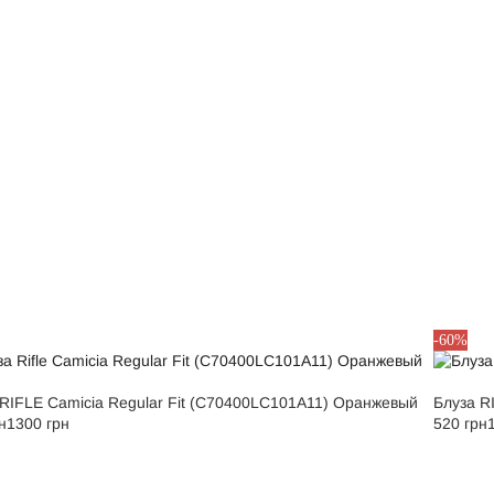
M
-60%
 RIFLE Camicia Regular Fit (C70400LC101A11) Оранжевый
Блуза R
н
1300 грн
520 грн