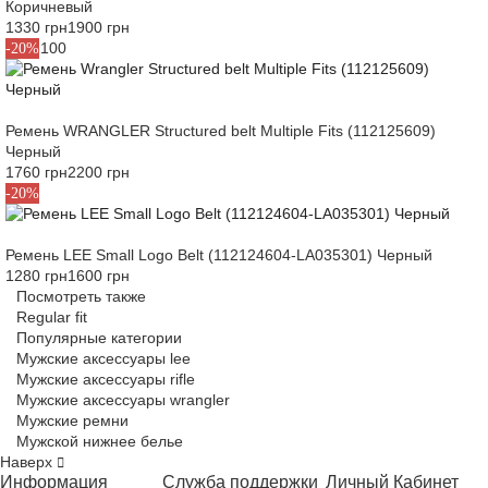
Коричневый
1330 грн
1900 грн
90
95
100
-20%
Ремень WRANGLER Structured belt Multiple Fits (112125609)
Черный
1760 грн
2200 грн
85
-20%
Ремень LEE Small Logo Belt (112124604-LA035301) Черный
1280 грн
1600 грн
Посмотреть также
Regular fit
Популярные категории
Мужские аксессуары lee
Мужские аксессуары rifle
Мужские аксессуары wrangler
Мужские ремни
Мужской нижнее белье
Наверх
Информация
Служба поддержки
Личный Кабинет