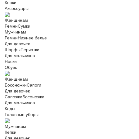
Кепки
Аксессуары
Женщинам
Ремни
Сумки
Мужчинам
Ремни
Нижнее белье
Для девочек
Шарфы
Перчатки
Для мальчиков
Носки
Обувь
Женщинам
Босоножки
Сапоги
Для девочек
Сапожки
Босоножки
Для мальчиков
Кеды
Головные уборы
Мужчинам
Кепки
Для девочек