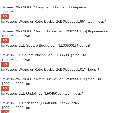
Ремень WRANGLER Easy belt (112352691) Черный
2300 грн
85
-50%
Ремень WRANGLER Retro Buckle Belt (W0B55U185) Коричневый
1000 грн
2000 грн
95
-50%
Ремень LEE Square Buckle Belt (LL335001) Черный
1250 грн
2500 грн
85
-40%
Ремень WRANGLER Retro Buckle Belt (W0B55U101) Черный
1200 грн
2000 грн
85
-50%
Ремень LEE Undefined (LF045080) Коричневый
1000 грн
2000 грн
100
-50%