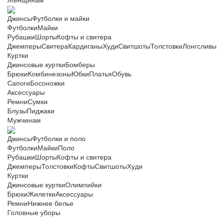
Женщинам
Джинсы
Футболки и майки
Футболки
Майки
Рубашки
Шорты
Кофты и свитера
Джемперы
Свитера
Кардиганы
Худи
Свитшоты
Толстовки
Лонгсливы
Куртки
Джинсовые куртки
Бомберы
Брюки
Комбинезоны
Юбки
Платья
Обувь
Сапоги
Босоножки
Аксессуары
Ремни
Сумки
Блузы
Пиджаки
Мужчинам
Джинсы
Футболки и поло
Футболки
Майки
Поло
Рубашки
Шорты
Кофты и свитера
Джемперы
Толстовки
Кофты
Свитшоты
Худи
Куртки
Джинсовые куртки
Олимпийки
Брюки
Жилетки
Аксессуары
Ремни
Нижнее белье
Головные уборы