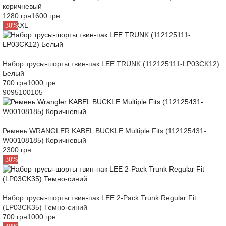
коричневый
1280 грн
1600 грн
L
XL
XXL
-30%
Набор трусы-шорты твин-пак LEE TRUNK (112125111-LP03CK12)
Белый
700 грн
1000 грн
90
95
100
105
Ремень WRANGLER KABEL BUCKLE Multiple Fits (112125431-
W00108185) Коричневый
2300 грн
L
-30%
Набор трусы-шорты твин-пак LEE 2-Pack Trunk Regular Fit
(LP03CK35) Темно-синий
700 грн
1000 грн