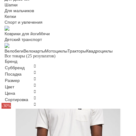
Шапки
Для мальчиков
Кепки
Спорт и увлечения
Коврики для йоги
Мячи
Детский транспорт
Велобеги
Велокарты
Мотоциклы
Тракторы
Квадроциклы
Все товары
(25 результатов)
Бренд
Суббренд
Посадка
Размер
Цвет
Цена
Сортировка
90
95
-30%