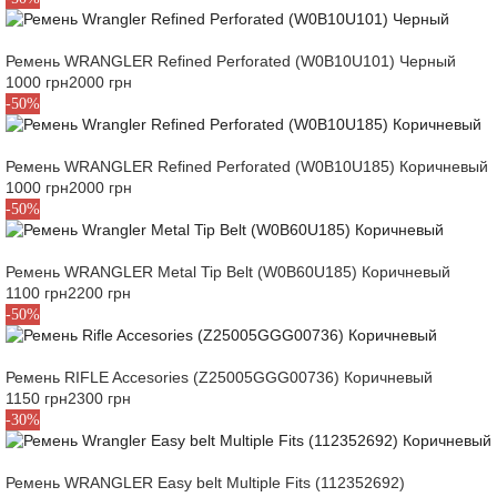
Ремень WRANGLER Refined Perforated (W0B10U101) Черный
1000 грн
2000 грн
85
-50%
Ремень WRANGLER Refined Perforated (W0B10U185) Коричневый
1000 грн
2000 грн
85
-50%
Ремень WRANGLER Metal Tip Belt (W0B60U185) Коричневый
1100 грн
2200 грн
XS
-50%
Ремень RIFLE Accesories (Z25005GGG00736) Коричневый
1150 грн
2300 грн
90
-30%
Ремень WRANGLER Easy belt Multiple Fits (112352692)