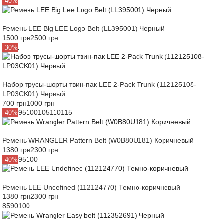
85
90
-40%
Ремень LEE Big LEE Logo Belt (LL395001) Черный
1500 грн
2500 грн
L
XXL
-30%
Набор трусы-шорты твин-пак LEE 2-Pack Trunk (112125108-
LP03CK01) Черный
700 грн
1000 грн
85
90
95
100
105
110
115
-40%
Ремень WRANGLER Pattern Belt (W0B80U181) Коричневый
1380 грн
2300 грн
85
90
95
100
-40%
Ремень LEE Undefined (112124770) Темно-коричневый
1380 грн
2300 грн
85
90
100