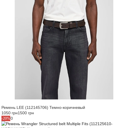
Ремень LEE (112145706) Темно-коричневый
1050 грн
1500 грн
95
100
-20%