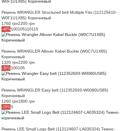
Ремень WRANGLER Structured belt Multiple Fits (112125610-
W0F1U1X85) Коричневый
1760 грн
2200 грн
85
90
100
105
110
115
-40%
Ремень WRANGLER Allover Kabel Buckle (W0C7U1X85)
Коричневый
1320 грн
2200 грн
90
95
100
105
-30%
Ремень WRANGLER Easy belt (112352693-W0080US85)
Коричневый
1260 грн
1800 грн
85
100
-20%
Ремень LEE Small Logo Belt (112124607-LA035324) Темно-