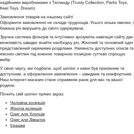
надійними виробниками з Таїланду (Trusty Collection, Parks Toys,
Keel Toys, Dream).
Замовлення товарів на нашому сайті
Оформити замовлення не складе труднощів. Усього кілька хвилин, і
бажана річ вирушить до свого одержувача.
Зручна система фільтрів та інтуїтивно зрозуміла навігація сайту дає
можливість швидко знайти необхідну річ. Жіночий та чоловічий одяг
представлений окремими розділами. Наявність доступних описів та
якісних світлин під кожною товарною позицією суттєво спрощує
вибір.
У свою чергу, ми подбали, щоб шопінг з нами був приємним та
доступним, а оформлення замовлення – швидким та комфортним.
Наш інтернет-магазин стане справжнім раєм для вас та вашої
родини.
Почніть свій шопінг прямо зараз:
Чоловіча колекція
Жіноча колекція
Одяг для Хлопців
Одяг для Дівчаток
Іграшки