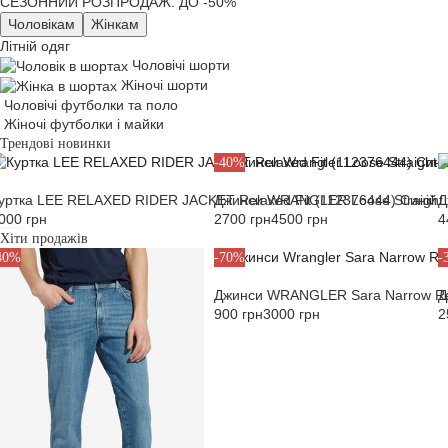
СЕЗОННИЙ РОЗПРОДАЖ. ДО -50%
Чоловікам
Жінкам
Літній одяг
Чоловічі шорти
Жіночі шорти
Чоловічі футболки та поло
Жіночі футболки і майки
Трендові новинки
-40%
уртка LEE RELAXED RIDER JACKET Relaxed Fit (112376444) Синій
Джинси WRANGLER Loose Straight L
Д
000 грн
2700 грн
4500 грн
4
Хіти продажів
40%
-70%
-
Джинси WRANGLER Sara Narrow Reg
Д
900 грн
3000 грн
2