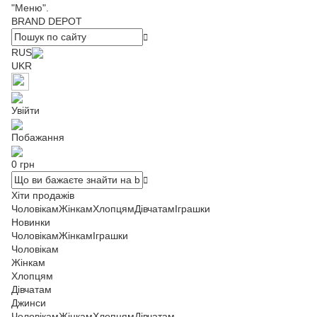
"Меню".
BRAND DEPOT
RUS
UKR
Увійти
Побажання
0 грн
Хіти продажів
Чоловікам
Жінкам
Хлопцям
Дівчатам
Іграшки
Новинки
Чоловікам
Жінкам
Іграшки
Чоловікам
Жінкам
Хлопцям
Дівчатам
Джинси
Чоловікам
Жінкам
Хлопцям
Дівчатам