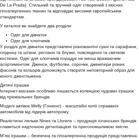
De La Prada). Стильний та зручний одяг створений з якісних
гіпоалергенних тканин та відповідає високим європейським
стандартам.
У каталозі ви знайдете два розділи:
Одяг для дівчаток
Одяг для хлопчиків
У розділі для дівчаток представлені різноманітні сукні та сарафани,
спідниці та штани, реглани та блузки, повсякденні та святкові
костюми. Одяг для хлопчиків порадує не менш вражаючим
асортиментом. Джинси, футболки, сорочки, джемпери різних
фасонів та кольорів допоможуть створити неповторний образ для
юного джентльмена.
Дитячі іграшки
Інтернет-магазин особливо пишається колекцією чудових іграшок
від преміальних брендів:
Моделі автівок Welly (Гонконг) - масштабні копії справжніх
автомобілів від лідерів автопрому.
Реалістичні ляльки Nines та Llorens – продукція іспанських брендів
славиться надточною деталізацією та приголомшливою якістю.
М'які іграшки – безпечна та гіпоалергенна продукція представлена ​​