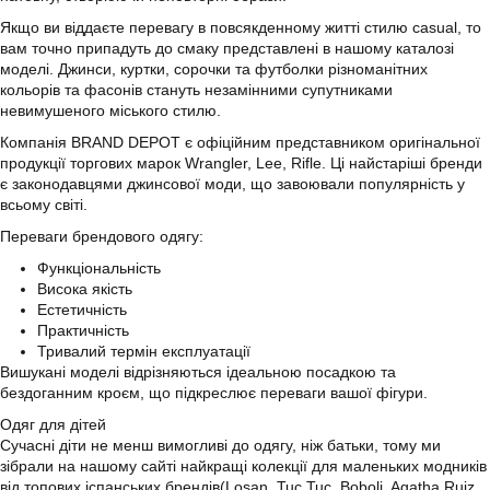
Якщо ви віддаєте перевагу в повсякденному житті стилю casual, то
вам точно припадуть до смаку представлені в нашому каталозі
моделі. Джинси, куртки, сорочки та футболки різноманітних
кольорів та фасонів стануть незамінними супутниками
невимушеного міського стилю.
Компанія BRAND DEPOT є офіційним представником оригінальної
продукції торгових марок Wrangler, Lee, Rifle. Ці найстаріші бренди
є законодавцями джинсової моди, що завоювали популярність у
всьому світі.
Переваги брендового одягу:
Функціональність
Висока якість
Естетичність
Практичність
Тривалий термін експлуатації
Вишукані моделі відрізняються ідеальною посадкою та
бездоганним кроєм, що підкреслює переваги вашої фігури.
Одяг для дітей
Сучасні діти не менш вимогливі до одягу, ніж батьки, тому ми
зібрали на нашому сайті найкращі колекції для маленьких модників
від топових іспанських брендів(Losan, Tuc Tuc, Boboli, Agatha Ruiz