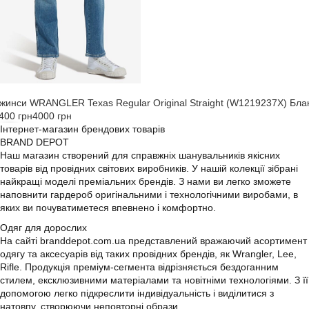
жинси WRANGLER Texas Regular Original Straight (W1219237X) Бла
400 грн
4000 грн
Інтернет-магазин брендових товарів
BRAND DEPOT
Наш магазин створений для справжніх шанувальників якісних
товарів від провідних світових виробників. У нашій колекції зібрані
найкращі моделі преміальних брендів. З нами ви легко зможете
наповнити гардероб оригінальними і технологічними виробами, в
яких ви почуватиметеся впевнено і комфортно.
Одяг для дорослих
На сайті branddepot.com.ua представлений вражаючий асортимент
одягу та аксесуарів від таких провідних брендів, як Wrangler, Lee,
Rifle. Продукція преміум-сегмента відрізняється бездоганним
стилем, ексклюзивними матеріалами та новітніми технологіями. З її
допомогою легко підкреслити індивідуальність і виділитися з
натовпу, створюючи неповторні образи.