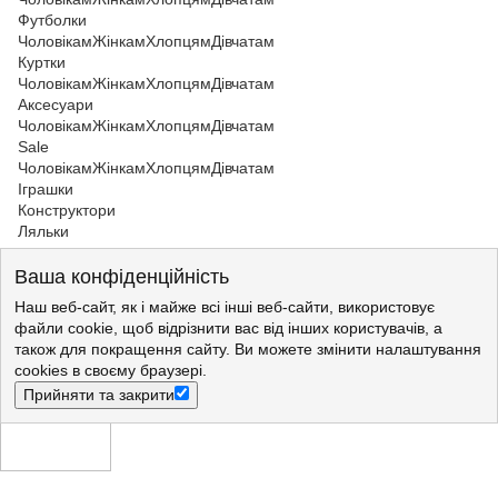
Футболки
Чоловікам
Жінкам
Хлопцям
Дівчатам
Куртки
Чоловікам
Жінкам
Хлопцям
Дівчатам
Аксесуари
Чоловікам
Жінкам
Хлопцям
Дівчатам
Sale
Чоловікам
Жінкам
Хлопцям
Дівчатам
Іграшки
Конструктори
Ляльки
Чоловікам
Ваша конфіденційність
Жінкам
Хлопцям
Наш веб-сайт, як і майже всі інші веб-сайти, використовує
Дівчатам
файли cookie, щоб відрізнити вас від інших користувачів, а
Іграшки
також для покращення сайту. Ви можете змінити налаштування
СЕЗОННИЙ РОЗПРОДАЖ. ДО -50%
cookies в своєму браузері.
Чоловікам
Жінкам
Прийняти та закрити