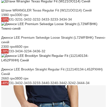
Штани WRANGLER Texas Regular Fit (W121OO114) Синій
1980 грн
3300 грн
30-34
31-32
31-34
32-32
32-34
33-32
33-34
34-34
-50%
Джинси LEE Premium Selvedge Loose Straight (L72WFBHK) Темно-
синій
2300 грн
4600 грн
33-32
33-34
34-32
34-34
36-32
-30%
Джинси LEE Brooklyn Straight Regular Fit (112140134-L452PXHH)
Синій
2660 грн
3800 грн
31-32
31-34
32-34
33-32
33-34
40-32
40-34
42-32
42-34
44-34
-40%