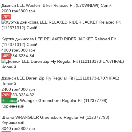
Джинси LEE Western Biker Relaxed Fit (L70WNLWI) Синій
2660 грн
3800 грн
L
XL
-20%
Куртка джинсова LEE RELAXED RIDER JACKET Relaxed Fit
(112371312) Синій
4000 грн
5000 грн
32-32
34-32
34-34
-40%
Джинси LEE Daren Zip Fly Regular Fit (112118173-L707HFAE)
Чорний
2400 грн
4000 грн
32-32
33-32
34-32
-20%
Новинка
Штани WRANGLER Greensboro Regular Fit (112377798)
Коричневий
3040 грн
3800 грн