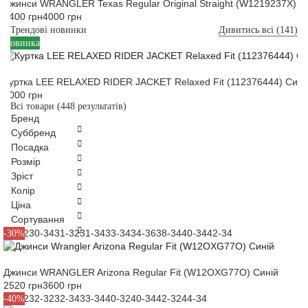
Джинси WRANGLER Texas Regular Original Straight (W1219237X) Б
2400 грн
4000 грн
Трендові новинки
Дивитись всі (141)
M
L
XL
Новинка
Куртка LEE RELAXED RIDER JACKET Relaxed Fit (112376444) Сині
5000 грн
Всі товари
(448 результатів)
Бренд
Суббренд
Посадка
Розмір
Зріст
Колір
Ціна
Сортування
30-32
30-34
31-32
31-34
33-34
34-36
38-34
40-34
42-34
-30%
Джинси WRANGLER Arizona Regular Fit (W12OXG77O) Синій
2520 грн
3600 грн
31-32
32-32
32-34
33-34
40-32
40-34
42-32
44-34
-40%