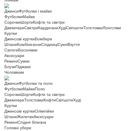
Жінкам
Джинси
Футболки і майки
Футболки
Майки
Сорочки
Шорти
Кофти та светри
Джемпери
Светри
Кардигани
Худі
Світшоти
Толстовки
Лонгсліви
Куртки
Джинсові куртки
Бомбери
Штани
Комбінезони
Спідниці
Сукні
Взуття
Сапоги
Босоніжки
Аксесуари
Ремені
Сумки
Блузи
Піджаки
Чоловікам
Джинси
Футболки та поло
Футболки
Майки
Поло
Сорочки
Шорти
Кофти та светри
Джемпери
Толстовки
Кофти
Світшоти
Худі
Куртки
Джинсові куртки
Олімпійки
Штани
Жилетки
Аксесуари
Ремені
Спідня білизна
Головні убори