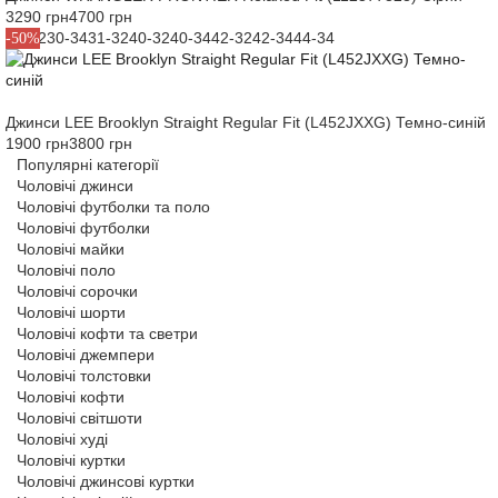
3290 грн
4700 грн
30-32
30-34
31-32
40-32
40-34
42-32
42-34
44-34
-50%
Джинси LEE Brooklyn Straight Regular Fit (L452JXXG) Темно-синій
1900 грн
3800 грн
Популярні категорії
Чоловічі джинси
Чоловічі футболки та поло
Чоловічі футболки
Чоловічі майки
Чоловічі поло
Чоловічі сорочки
Чоловічі шорти
Чоловічі кофти та светри
Чоловічі джемпери
Чоловічі толстовки
Чоловічі кофти
Чоловічі світшоти
Чоловічі худі
Чоловічі куртки
Чоловічі джинсові куртки