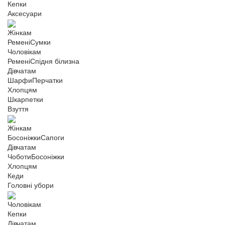
Кепки
Аксесуари
Жінкам
Ремені
Сумки
Чоловікам
Ремені
Спідня білизна
Дівчатам
Шарфи
Перчатки
Хлопцям
Шкарпетки
Взуття
Жінкам
Босоніжки
Сапоги
Дівчатам
Чоботи
Босоніжки
Хлопцям
Кеди
Головні убори
Чоловікам
Кепки
Дівчатам