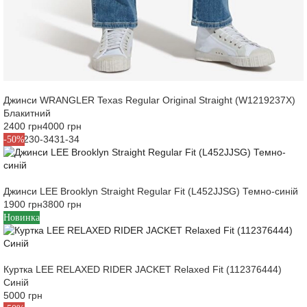
Джинси WRANGLER Texas Regular Original Straight (W1219237X)
Блакитний
2400 грн
4000 грн
30-32
30-34
31-34
-50%
Джинси LEE Brooklyn Straight Regular Fit (L452JJSG) Темно-синій
1900 грн
3800 грн
M
L
XL
Новинка
Куртка LEE RELAXED RIDER JACKET Relaxed Fit (112376444)
Синій
5000 грн