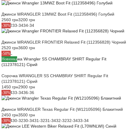
Джинси WRANGLER 13MWZ Boot Fit (112358496) Голубий
2560 грн
3200 грн
32-32
33-34
34-34
-30%
Джинси WRANGLER FRONTIER Relaxed Fit (112356828) Чорний
2520 грн
3600 грн
M
L
XL
-50%
Новинка
Сорочка WRANGLER SS CHAMBRAY SHIRT Regular Fit
(112378121) Сірий
1450 грн
2900 грн
30-34
33-34
36-36
-30%
Джинси WRANGLER Texas Regular Fit (W12105096) Блакитний
2450 грн
3500 грн
29-34
30-32
30-34
31-32
31-34
32-32
32-34
33-34
-30%