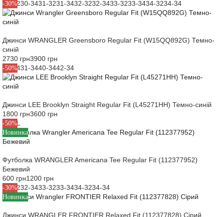
30-32
30-34
31-32
31-34
32-32
32-34
33-32
33-34
34-32
34-34
-30%
Джинси WRANGLER Greensboro Regular Fit (W15QQ892G) Темно-
синій
2730 грн
3900 грн
30-34
31-34
40-34
42-34
-50%
Джинси LEE Brooklyn Straight Regular Fit (L45271HH) Темно-синій
1800 грн
3600 грн
M
L
XL
-50%
Новинка
Футболка WRANGLER Americana Tee Regular Fit (112377952)
Бежевий
600 грн
1200 грн
32-32
32-34
33-32
33-34
34-32
34-34
-30%
Новинка
Джинси WRANGLER FRONTIER Relaxed Fit (112377828) Сірий