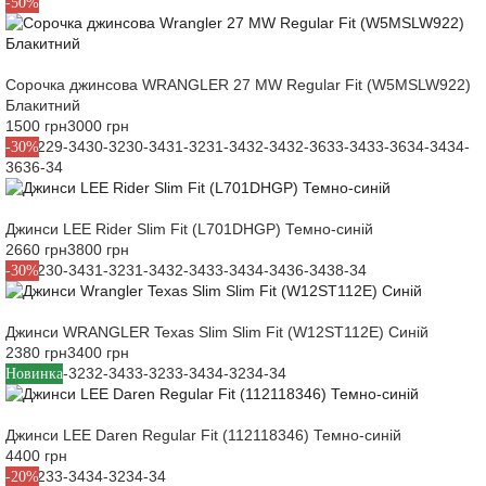
S
M
-50%
Сорочка джинсова WRANGLER 27 MW Regular Fit (W5MSLW922)
Блакитний
1500 грн
3000 грн
29-32
29-34
30-32
30-34
31-32
31-34
32-34
32-36
33-34
33-36
34-34
34-
-30%
36
36-34
Джинси LEE Rider Slim Fit (L701DHGP) Темно-синій
2660 грн
3800 грн
30-32
30-34
31-32
31-34
32-34
33-34
34-34
36-34
38-34
-30%
Джинси WRANGLER Texas Slim Slim Fit (W12ST112E) Синій
2380 грн
3400 грн
30-34
32-32
32-34
33-32
33-34
34-32
34-34
Новинка
Джинси LEE Daren Regular Fit (112118346) Темно-синій
4400 грн
33-32
33-34
34-32
34-34
-20%