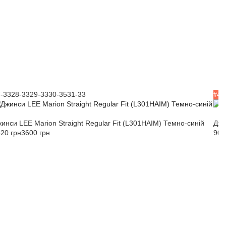
-33
28-33
29-33
30-35
31-33
25-
#4
инси LEE Marion Straight Regular Fit (L301HAIM) Темно-синій
Джи
20 грн
3600 грн
900