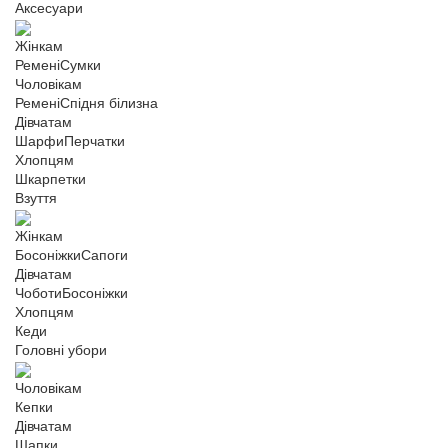
Аксесуари
Жінкам
Ремені
Сумки
Чоловікам
Ремені
Спідня білизна
Дівчатам
Шарфи
Перчатки
Хлопцям
Шкарпетки
Взуття
Жінкам
Босоніжки
Сапоги
Дівчатам
Чоботи
Босоніжки
Хлопцям
Кеди
Головні убори
Чоловікам
Кепки
Дівчатам
Шапки