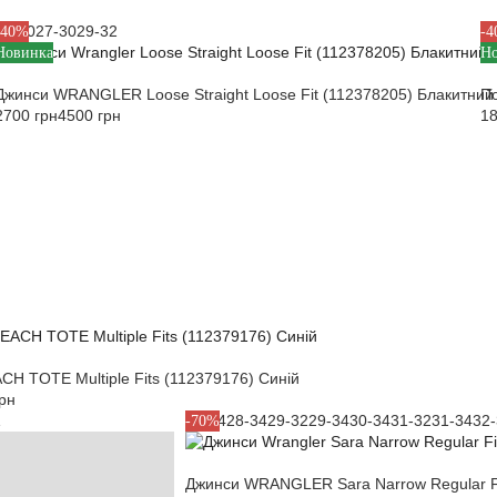
26-30
27-30
29-32
S
-40%
-
Новинка
Н
Джинси WRANGLER Loose Straight Loose Fit (112378205) Блакитний
П
2700 грн
4500 грн
18
Застосувати фільтри
Застосувати фільтри
H TOTE Multiple Fits (112379176) Синій
рн
1
27-34
28-34
29-32
29-34
30-34
31-32
31-34
32
-70%
Джинси WRANGLER Sara Narrow Regular F