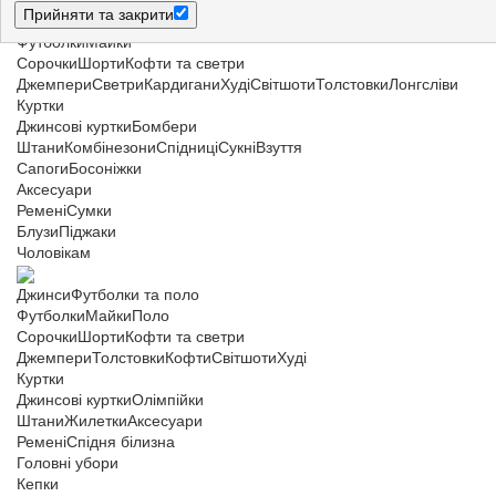
Прийняти та закрити
Джинси
Футболки і майки
Футболки
Майки
Сорочки
Шорти
Кофти та светри
Джемпери
Светри
Кардигани
Худі
Світшоти
Толстовки
Лонгсліви
Куртки
Джинсові куртки
Бомбери
Штани
Комбінезони
Спідниці
Сукні
Взуття
Сапоги
Босоніжки
Аксесуари
Ремені
Сумки
Блузи
Піджаки
Чоловікам
Джинси
Футболки та поло
Футболки
Майки
Поло
Сорочки
Шорти
Кофти та светри
Джемпери
Толстовки
Кофти
Світшоти
Худі
Куртки
Джинсові куртки
Олімпійки
Штани
Жилетки
Аксесуари
Ремені
Спідня білизна
Головні убори
Кепки