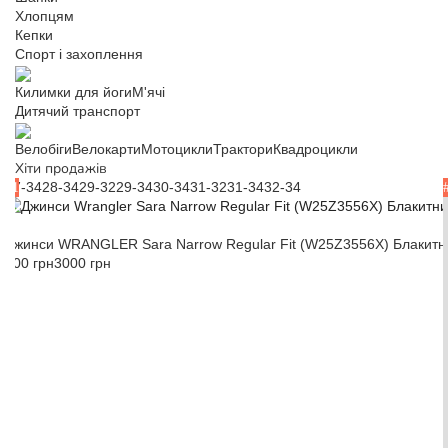
Хлопцям
Кепки
Спорт і захоплення
Килимки для йоги
М'ячі
Дитячий транспорт
Велобіги
Велокарти
Мотоцикли
Трактори
Квадроцикли
Хіти продажів
27-34
28-34
29-32
29-34
30-34
31-32
31-34
32-34
#1
Джинси WRANGLER Sara Narrow Regular Fit (W25Z3556X) Блакитн
900 грн
3000 грн