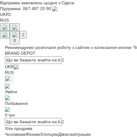
Відправка замовлень щодня з Одеси.
Підтримка:
067 487 20 90
UKR
RUS
0
Рекомендуємо розпочати роботу з сайтом з натискання кнопки "
BRAND DEPOT
UKR
RUS
Увійти
Побажання
0 грн
Хіти продажів
Чоловікам
Жінкам
Хлопцям
Дівчатам
Іграшки