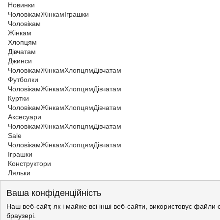
Новинки
Чоловікам
Жінкам
Іграшки
Чоловікам
Жінкам
Хлопцям
Дівчатам
Джинси
Чоловікам
Жінкам
Хлопцям
Дівчатам
Футболки
Чоловікам
Жінкам
Хлопцям
Дівчатам
Куртки
Чоловікам
Жінкам
Хлопцям
Дівчатам
Аксесуари
Чоловікам
Жінкам
Хлопцям
Дівчатам
Sale
Чоловікам
Жінкам
Хлопцям
Дівчатам
Іграшки
Конструктори
Ляльки
Жінкам
>
Жіночий одяг
Ваша конфіденційність
Жінкам
>
Жіночий одяг
Жіночий одяг
Наш веб-сайт, як і майже всі інші веб-сайти, використовує файли 
Жінкам
браузері.