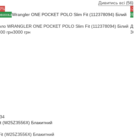
Дивитись всі (56)
L
27-
40%
-20
овинка
Нов
оло WRANGLER ONE POCKET POLO Slim Fit (112378094) Білий
Джи
00 грн
3000 грн
360
-34
it (W25Z3556X) Блакитний