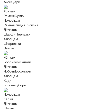
Аксесуари
Жінкам
Ремені
Сумки
Чоловікам
Ремені
Спідня білизна
Дівчатам
Шарфи
Перчатки
Хлопцям
Шкарпетки
Взуття
Жінкам
Босоніжки
Сапоги
Дівчатам
Чоботи
Босоніжки
Хлопцям
Кеди
Головні убори
Чоловікам
Кепки
Дівчатам
Шапки