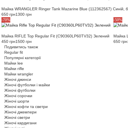
Майка WRANGLER Ringer Tank Mazarine Blue (112362567) Синій, б
650 грн
1300 грн
S
M
L
S
M
-70%
-50%
Майка RIFLE Top Regular Fit (C90360LP60TV32) Зелений
Майка L
450 грн
1500 грн
650 грн
Подивитись також
Regular fit
Популярні категорії
Майки lee
Майки rifle
Майки wrangler
Жіночі джинси
Жіночі футболки і майки
Жіночі футболки
Жіночі сорочки
Жіночі шорти
Жіночі кофти та светри
Жіночі джемпери
Жіночі светри
Жіночі кардигани