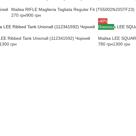
ілий
Майка RIFLE Maglieria Tagliata Regular Fit (T55002NJ3STF23)
270 грн
900 грн
S
M
L
-40%
Новинка
EE Ribbed Tank Unionall (112341592) Чорний
Майка LEE SQUARE
1300 грн
780 грн
1300 грн