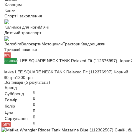
Хлопцям
Кепки
Спорт і захоплення
Килимки для йоги
М'ячі
Дитячий транспорт
Велобіги
Велокарти
Мотоцикли
Трактори
Квадроцикли
Трендові новинки
S
M
L
-40%
Новинка
Майка LEE SQUARE NECK TANK Relaxed Fit (112376997) Чорний
780 грн
1300 грн
Всі товари
(5 результатів)
Бренд
Суббренд
Розмір
Колір
Ціна
Сортування
M
L
-50%