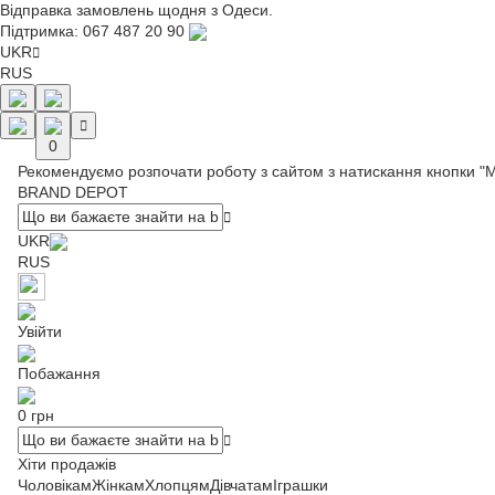
Відправка замовлень щодня з Одеси.
Підтримка:
067 487 20 90
UKR
RUS
0
Рекомендуємо розпочати роботу з сайтом з натискання кнопки "
BRAND DEPOT
UKR
RUS
Увійти
Побажання
0 грн
Хіти продажів
Чоловікам
Жінкам
Хлопцям
Дівчатам
Іграшки