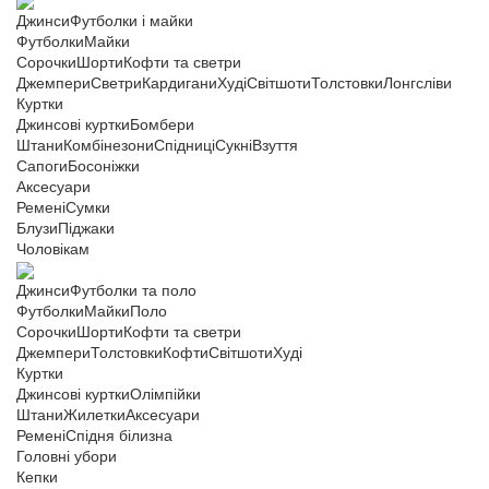
Джинси
Футболки і майки
Футболки
Майки
Сорочки
Шорти
Кофти та светри
Джемпери
Светри
Кардигани
Худі
Світшоти
Толстовки
Лонгсліви
Куртки
Джинсові куртки
Бомбери
Штани
Комбінезони
Спідниці
Сукні
Взуття
Сапоги
Босоніжки
Аксесуари
Ремені
Сумки
Блузи
Піджаки
Чоловікам
Джинси
Футболки та поло
Футболки
Майки
Поло
Сорочки
Шорти
Кофти та светри
Джемпери
Толстовки
Кофти
Світшоти
Худі
Куртки
Джинсові куртки
Олімпійки
Штани
Жилетки
Аксесуари
Ремені
Спідня білизна
Головні убори
Кепки