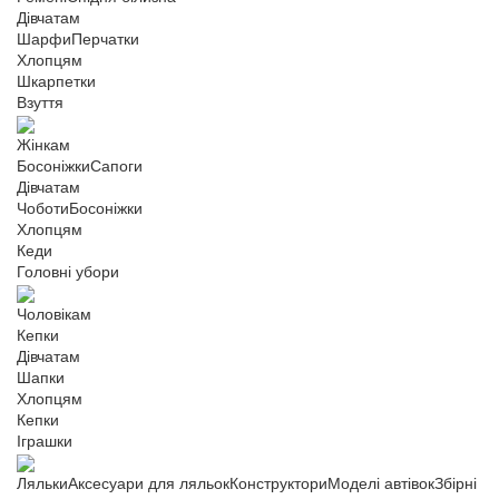
Дівчатам
Шарфи
Перчатки
Хлопцям
Шкарпетки
Взуття
Жінкам
Босоніжки
Сапоги
Дівчатам
Чоботи
Босоніжки
Хлопцям
Кеди
Головні убори
Чоловікам
Кепки
Дівчатам
Шапки
Хлопцям
Кепки
Іграшки
Ляльки
Аксесуари для ляльок
Конструктори
Моделі автівок
Збірні