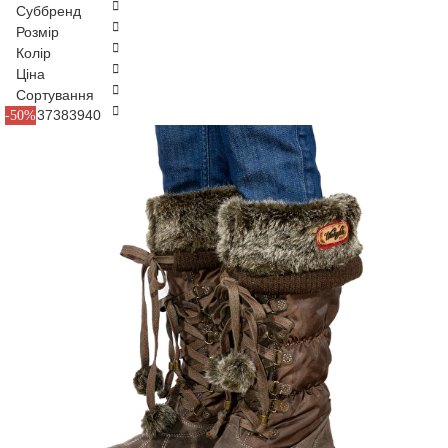
Суббренд
Розмір
Колір
Ціна
Сортування
35
36
37
38
39
40
-50%