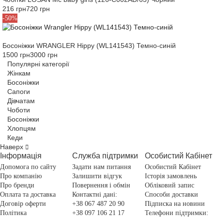
216 грн
720 грн
38
-50%
Босоніжки WRANGLER Hippy (WL141543) Темно-синій
1500 грн
3000 грн
Популярні категорії
Жінкам
Босоніжки
Сапоги
Дівчатам
Чоботи
Босоніжки
Хлопцям
Кеди
Наверх
Інформація
Служба підтримки
Особистий Кабінет
Допомога по сайту
Задати нам питання
Особистий Кабінет
Про компанію
Залишити відгук
Історія замовлень
Про бренди
Повернення і обмін
Обліковий запис
Оплата та доставка
Контактні дані:
Способи доставки
Договір оферти
+38 067 487 20 90
Підписка на новини
Політика
+38 097 106 21 17
Телефони підтримки: