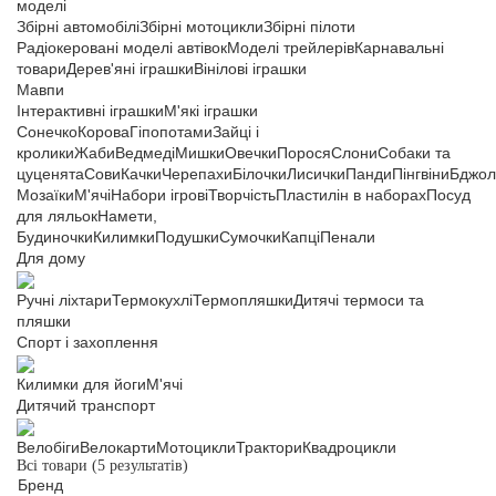
моделі
Збірні автомобілі
Збірні мотоцикли
Збірні пілоти
Радіокеровані моделі автівок
Моделі трейлерів
Карнавальні
товари
Дерев'яні іграшки
Вінілові іграшки
Мавпи
Інтерактивні іграшки
М'які іграшки
Сонечко
Корова
Гіпопотами
Зайці і
кролики
Жаби
Ведмеді
Мишки
Овечки
Порося
Слони
Собаки та
цуценята
Сови
Качки
Черепахи
Білочки
Лисички
Панди
Пінгвіни
Бджол
Мозаїки
М'ячі
Набори ігрові
Творчість
Пластилін в наборах
Посуд
для ляльок
Намети,
Будиночки
Килимки
Подушки
Сумочки
Капці
Пенали
Для дому
Ручні ліхтари
Термокухлі
Термопляшки
Дитячі термоси та
пляшки
Спорт і захоплення
Килимки для йоги
М'ячі
Дитячий транспорт
Велобіги
Велокарти
Мотоцикли
Трактори
Квадроцикли
Всі товари
(5 результатів)
Бренд