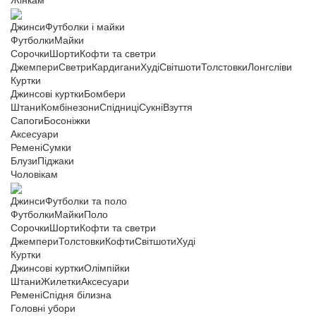
Жінкам
Джинси
Футболки і майки
Футболки
Майки
Сорочки
Шорти
Кофти та светри
Джемпери
Светри
Кардигани
Худі
Світшоти
Толстовки
Лонгсліви
Куртки
Джинсові куртки
Бомбери
Штани
Комбінезони
Спідниці
Сукні
Взуття
Сапоги
Босоніжки
Аксесуари
Ремені
Сумки
Блузи
Піджаки
Чоловікам
Джинси
Футболки та поло
Футболки
Майки
Поло
Сорочки
Шорти
Кофти та светри
Джемпери
Толстовки
Кофти
Світшоти
Худі
Куртки
Джинсові куртки
Олімпійки
Штани
Жилетки
Аксесуари
Ремені
Спідня білизна
Головні убори