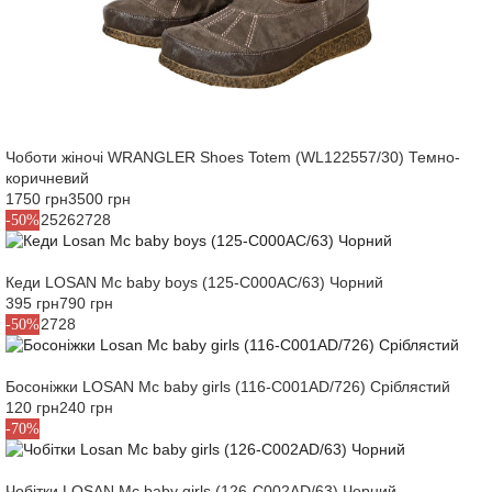
Чоботи жіночі WRANGLER Shoes Totem (WL122557/30) Темно-
коричневий
1750 грн
3500 грн
22
23
25
26
27
28
-50%
Кеди LOSAN Mc baby boys (125-C000AC/63) Чорний
395 грн
790 грн
22
25
27
28
-50%
Босоніжки LOSAN Mc baby girls (116-C001AD/726) Сріблястий
120 грн
240 грн
23
-70%
Чобітки LOSAN Mc baby girls (126-C002AD/63) Чорний