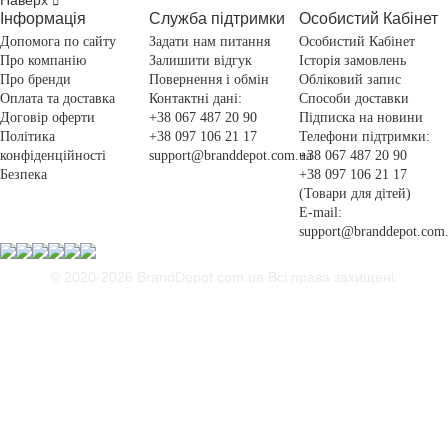
Наверх
Інформація
Служба підтримки
Особистий Кабінет
Допомога по сайту
Задати нам питання
Особистий Кабінет
Про компанію
Залишити відгук
Історія замовлень
Про бренди
Повернення і обмін
Обліковий запис
Оплата та доставка
Контактні дані:
Способи доставки
Договір оферти
+38 067 487 20 90
Підписка на новини
Політика
+38 097 106 21 17
Телефони підтримки:
конфіденційності
support@branddepot.com.ua
+38 067 487 20 90
Безпека
+38 097 106 21 17
(Товари для дітей)
E-mail:
support@branddepot.com
© 2020-2026 BrandDepot.com.ua
Всі права захищені.