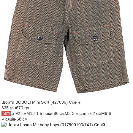
Шорти BOBOLI Mini Skirt (427036) Сірий
335 грн
670 грн
2 роки-92 см
M18-1.5 роки-86 см
M3-3 місяця-62 см
M6-6
-50%
місяців-68 см