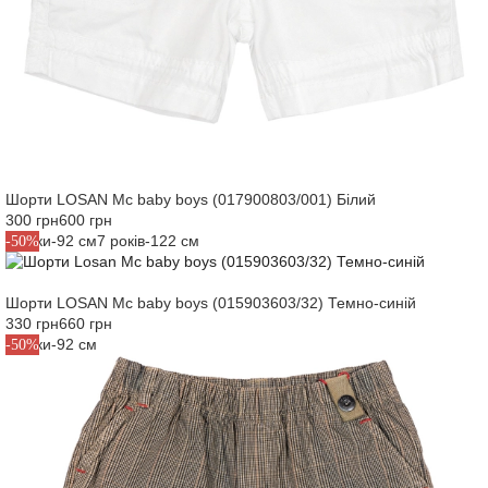
80 см
Застосувати фільтри
Кораловий
Скасувати
Яскраво-синій
86 см
92 см
Застосувати фільтри
98 см
Скасувати
Застосувати фільтр
Скасувати
Шорти LOSAN Mc baby boys (017900803/001) Білий
300 грн
600 грн
2 роки-92 см
7 років-122 см
-50%
Шорти LOSAN Mc baby boys (015903603/32) Темно-синій
330 грн
660 грн
2 роки-92 см
-50%