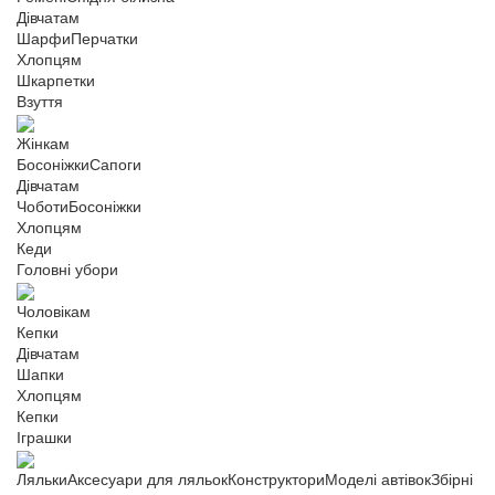
Дівчатам
Шарфи
Перчатки
Хлопцям
Шкарпетки
Взуття
Жінкам
Босоніжки
Сапоги
Дівчатам
Чоботи
Босоніжки
Хлопцям
Кеди
Головні убори
Чоловікам
Кепки
Дівчатам
Шапки
Хлопцям
Кепки
Іграшки
Ляльки
Аксесуари для ляльок
Конструктори
Моделі автівок
Збірні