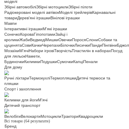
моделі
Збірні автомобілі
Збірні мотоцикли
Збірні пілоти
Радіокеровані моделі автівок
Моделі трейлерів
Карнавальні
товари
Дерев'яні іграшки
Вінілові іграшки
Мавпи
Інтерактивні іграшки
М'які іграшки
Сонечко
Корова
Гіпопотами
Зайці і
кролики
Жаби
Ведмеді
Мишки
Овечки
Порося
Слони
Собаки та
цуценята
Сови
Качки
Черепахи
Білочки
Лисички
Панди
Пінгвіни
Бджол
Мозаїки
М'ячі
Набори ігрові
Творчість
Пластилін в наборах
Посуд
для ляльок
Намети,
Будиночки
Килимки
Подушки
Сумочки
Капці
Пенали
Для дому
Ручні ліхтари
Термокухлі
Термопляшки
Дитячі термоси та
пляшки
Спорт і захоплення
Килимки для йоги
М'ячі
Дитячий транспорт
Велобіги
Велокарти
Мотоцикли
Трактори
Квадроцикли
Всі товари
(64 результати)
Бренд