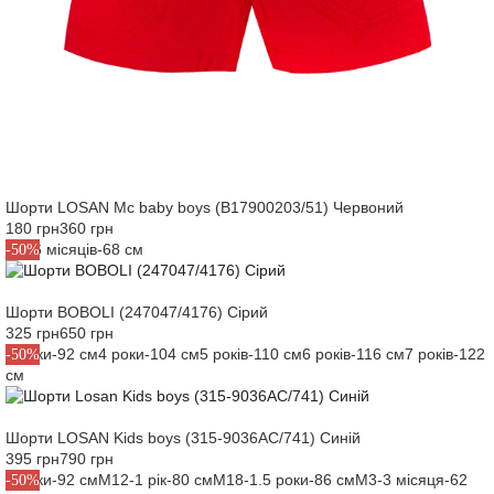
Шорти LOSAN Mc baby boys (B17900203/51) Червоний
180 грн
360 грн
M6-6 місяців-68 см
-50%
Шорти BOBOLI (247047/4176) Сірий
325 грн
650 грн
2 роки-92 см
4 роки-104 см
5 років-110 см
6 років-116 см
7 років-122
-50%
см
Шорти LOSAN Kids boys (315-9036AC/741) Синій
395 грн
790 грн
2 роки-92 см
M12-1 рік-80 см
M18-1.5 роки-86 см
M3-3 місяця-62
-50%