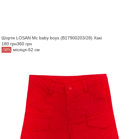
Шорти LOSAN Mc baby boys (B17900203/28) Хакі
180 грн
360 грн
M3-3 місяця-62 см
-50%