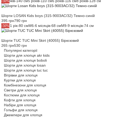
10 років-140 см
5 років-110 см
6 років-116 см
8 років-128 см
-50%
Шорти LOSAN Kids boys (315-9003AC/32) Темно-синій
395 грн
790 грн
M12-1 рік-80 см
M6-6 місяців-68 см
M9-9 місяців-74 см
-50%
Шорти TUC TUC Mini Skirt (40055) Бірюзовий
265 грн
530 грн
Популярні категорії
Шорти для хлопця akr kids
Шорти для хлопця boboli
Шорти для хлопця losan
Шорти для хлопця tuc tuc
Вітрівки для хлопця
Куртки для хлопця
Комбінезони для хлопця
Светри для хлопця
Костюми для хлопця
Кофти для хлопця
Набіри для хлопця
Гольфи для хлопця
Джемпери для хлопця