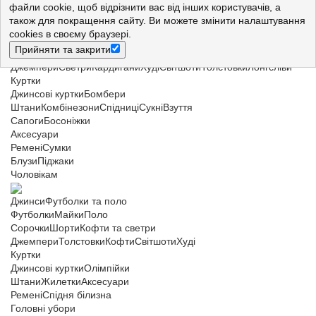
Жінкам
файли cookie, щоб відрізнити вас від інших користувачів, а
також для покращення сайту. Ви можете змінити налаштування
Джинси
Футболки і майки
cookies в своєму браузері.
Футболки
Майки
Прийняти та закрити
Сорочки
Шорти
Кофти та светри
Джемпери
Светри
Кардигани
Худі
Світшоти
Толстовки
Лонгсліви
Куртки
Джинсові куртки
Бомбери
Штани
Комбінезони
Спідниці
Сукні
Взуття
Сапоги
Босоніжки
Аксесуари
Ремені
Сумки
Блузи
Піджаки
Чоловікам
Джинси
Футболки та поло
Футболки
Майки
Поло
Сорочки
Шорти
Кофти та светри
Джемпери
Толстовки
Кофти
Світшоти
Худі
Куртки
Джинсові куртки
Олімпійки
Штани
Жилетки
Аксесуари
Ремені
Спідня білизна
Головні убори