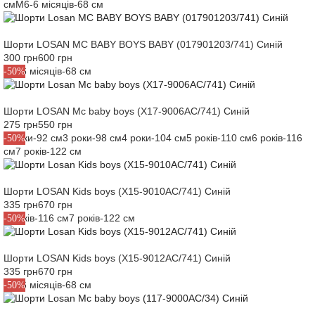
см
M6-6 місяців-68 см
Шорти LOSAN MC BABY BOYS BABY (017901203/741) Синій
300 грн
600 грн
M6-6 місяців-68 см
-50%
Шорти LOSAN Mc baby boys (X17-9006AC/741) Синій
275 грн
550 грн
2 роки-92 см
3 роки-98 см
4 роки-104 см
5 років-110 см
6 років-116
-50%
см
7 років-122 см
Шорти LOSAN Kids boys (X15-9010AC/741) Синій
335 грн
670 грн
6 років-116 см
7 років-122 см
-50%
Шорти LOSAN Kids boys (X15-9012AC/741) Синій
335 грн
670 грн
M6-6 місяців-68 см
-50%