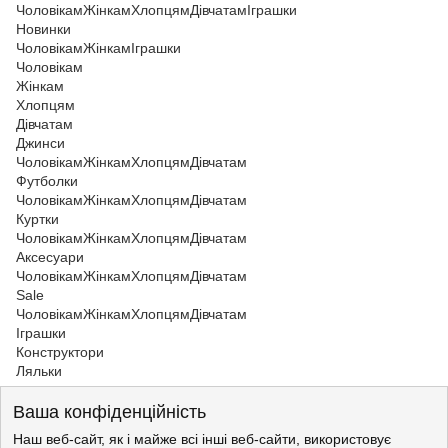
Чоловікам
Жінкам
Хлопцям
Дівчатам
Іграшки
Новинки
Чоловікам
Жінкам
Іграшки
Чоловікам
Жінкам
Хлопцям
Дівчатам
Джинси
Чоловікам
Жінкам
Хлопцям
Дівчатам
Футболки
Чоловікам
Жінкам
Хлопцям
Дівчатам
Куртки
Чоловікам
Жінкам
Хлопцям
Дівчатам
Аксесуари
Чоловікам
Жінкам
Хлопцям
Дівчатам
Sale
Чоловікам
Жінкам
Хлопцям
Дівчатам
Іграшки
Конструктори
Ляльки
Хлопцям
>
Шорти
Ваша конфіденційність
Хлопцям
>
Шорти
Шорти для хлопця
Наш веб-сайт, як і майже всі інші веб-сайти, використовує