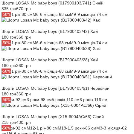
Шорти LOSAN Mc baby boys (017900103/741) Синій
335 грн
670 грн
M12-1 рік-80 см
M6-6 місяців-68 см
M9-9 місяців-74 см
-50%
Шорти LOSAN Mc baby boys (B17900403/42) Хакі
180 грн
360 грн
M12-1 рік-80 см
M6-6 місяців-68 см
M9-9 місяців-74 см
-50%
Шорти LOSAN Mc baby boys (B17900403/28) Хакі
180 грн
360 грн
M12-1 рік-80 см
M6-6 місяців-68 см
M9-9 місяців-74 см
-50%
Шорти LOSAN Mc baby boys (B17900403/51) Червоний
180 грн
360 грн
2 роки-92 см
3 роки-98 см
5 років-110 см
6 років-116 см
-50%
Шорти LOSAN Mc baby boys (X15-6004AC/66) Сірий
215 грн
430 грн
2 роки-92 см
M12-1 рік-80 см
M18-1.5 роки-86 см
M3-3 місяця-62
-50%
см
M6-6 місяців-68 см