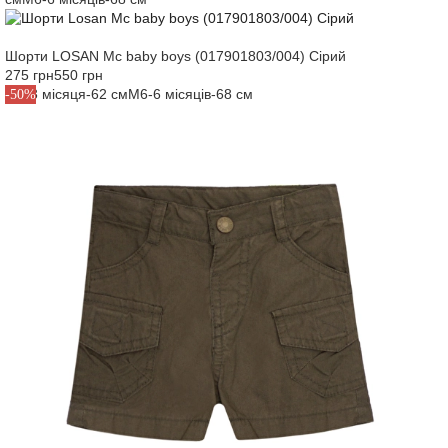
Шорти LOSAN Mc baby boys (017901803/004) Сірий
275 грн
550 грн
M3-3 місяця-62 см
M6-6 місяців-68 см
-50%