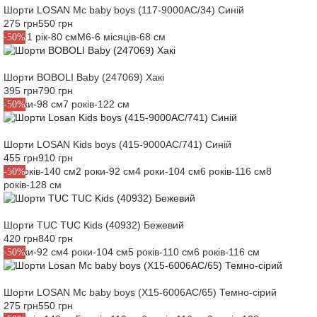
Шорти LOSAN Mc baby boys (117-9000AC/34) Синій
275 грн
550 грн
M12-1 рік-80 см
M6-6 місяців-68 см
-50%
Шорти BOBOLI Baby (247069) Хакі
395 грн
790 грн
3 роки-98 см
7 років-122 см
-50%
Шорти LOSAN Kids boys (415-9000АС/741) Синій
455 грн
910 грн
10 років-140 см
2 роки-92 см
4 роки-104 см
6 років-116 см
8
-50%
років-128 см
Шорти TUC TUC Kids (40932) Бежевий
420 грн
840 грн
2 роки-92 см
4 роки-104 см
5 років-110 см
6 років-116 см
-50%
Шорти LOSAN Mc baby boys (X15-6006AC/65) Темно-сірий
275 грн
550 грн