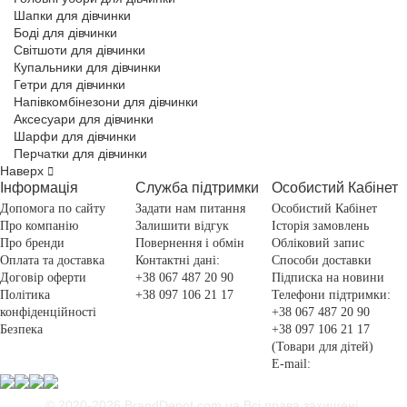
Шапки для дівчинки
Боді для дівчинки
Світшоти для дівчинки
Купальники для дівчинки
Гетри для дівчинки
Напівкомбінезони для дівчинки
Аксесуари для дівчинки
Шарфи для дівчинки
Перчатки для дівчинки
Наверх
Інформація
Служба підтримки
Особистий Кабінет
Допомога по сайту
Задати нам питання
Особистий Кабінет
Про компанію
Залишити відгук
Історія замовлень
Про бренди
Повернення і обмін
Обліковий запис
Оплата та доставка
Контактні дані:
Способи доставки
Договір оферти
+38 067 487 20 90
Підписка на новини
Політика
+38 097 106 21 17
Телефони підтримки:
конфіденційності
+38 067 487 20 90
Безпека
+38 097 106 21 17
(Товари для дітей)
E-mail:
© 2020-2026 BrandDepot.com.ua
Всі права захищені.