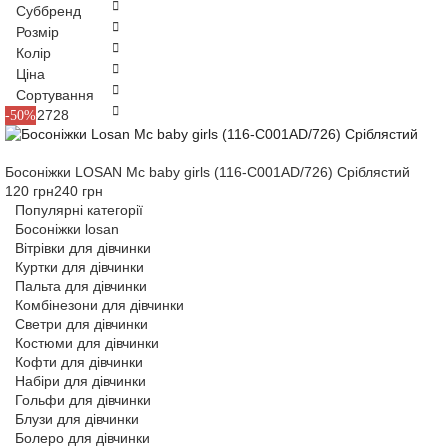
Суббренд
Розмір
Колір
Ціна
Сортування
22
25
27
28
-50%
Босоніжки LOSAN Mc baby girls (116-C001AD/726) Сріблястий
120 грн
240 грн
Популярні категорії
Босоніжки losan
Вітрівки для дівчинки
Куртки для дівчинки
Пальта для дівчинки
Комбінезони для дівчинки
Светри для дівчинки
Костюми для дівчинки
Кофти для дівчинки
Набіри для дівчинки
Гольфи для дівчинки
Блузи для дівчинки
Болеро для дівчинки