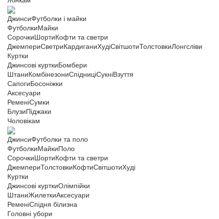
Жінкам
Джинси
Футболки і майки
Футболки
Майки
Сорочки
Шорти
Кофти та светри
Джемпери
Светри
Кардигани
Худі
Світшоти
Толстовки
Лонгсліви
Куртки
Джинсові куртки
Бомбери
Штани
Комбінезони
Спідниці
Сукні
Взуття
Сапоги
Босоніжки
Аксесуари
Ремені
Сумки
Блузи
Піджаки
Чоловікам
Джинси
Футболки та поло
Футболки
Майки
Поло
Сорочки
Шорти
Кофти та светри
Джемпери
Толстовки
Кофти
Світшоти
Худі
Куртки
Джинсові куртки
Олімпійки
Штани
Жилетки
Аксесуари
Ремені
Спідня білизна
Головні убори