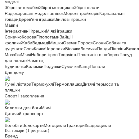
моделі
Збірні автомобілі
Збірні мотоцикли
Збірні пілоти
Радіокеровані моделі автівок
Моделі трейлерів
Карнавальні
товари
Дерев'яні іграшки
Вінілові іграшки
Мавпи
Інтерактивні іграшки
М'які іграшки
Сонечко
Корова
Гіпопотами
Зайці і
кролики
Жаби
Ведмеді
Мишки
Овечки
Порося
Слони
Собаки та
цуценята
Сови
Качки
Черепахи
Білочки
Лисички
Панди
Пінгвіни
Бджол
Мозаїки
М'ячі
Набори ігрові
Творчість
Пластилін в наборах
Посуд
для ляльок
Намети,
Будиночки
Килимки
Подушки
Сумочки
Капці
Пенали
Для дому
Ручні ліхтари
Термокухлі
Термопляшки
Дитячі термоси та
пляшки
Спорт і захоплення
Килимки для йоги
М'ячі
Дитячий транспорт
Велобіги
Велокарти
Мотоцикли
Трактори
Квадроцикли
Всі товари
(1 результат)
Бренд