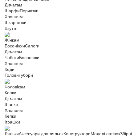
Дівчатам
Шарфи
Перчатки
Хлопцям
Шкарпетки
Взуття
Жінкам
Босоніжки
Сапоги
Дівчатам
Чоботи
Босоніжки
Хлопцям
Кеди
Головні убори
Чоловікам
Кепки
Дівчатам
Шапки
Хлопцям
Кепки
Іграшки
Ляльки
Аксесуари для ляльок
Конструктори
Моделі автівок
Збірні