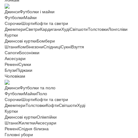
Жінкам
Джинси
Футболки і майки
Футболки
Майки
Сорочки
Шорти
Кофти та светри
Джемпери
Светри
Кардигани
Худі
Світшоти
Толстовки
Лонгсліви
Куртки
Джинсові куртки
Бомбери
Штани
Комбінезони
Спідниці
Сукні
Взуття
Сапоги
Босоніжки
Аксесуари
Ремені
Сумки
Блузи
Піджаки
Чоловікам
Джинси
Футболки та поло
Футболки
Майки
Поло
Сорочки
Шорти
Кофти та светри
Джемпери
Толстовки
Кофти
Світшоти
Худі
Куртки
Джинсові куртки
Олімпійки
Штани
Жилетки
Аксесуари
Ремені
Спідня білизна
Головні убори