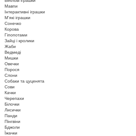
Вінілові іграшки
Мавпи
Інтерактивні іграшки
М'які іграшки
Сонечко
Корова
Гіпопотами
Зайці і кролики
Жаби
Ведмеді
Мишки
Овечки
Порося
Слони
Собаки та цуценята
Сови
Качки
Черепахи
Білочки
Лисички
Панди
Пінгвіни
Бджоли
Їжачки