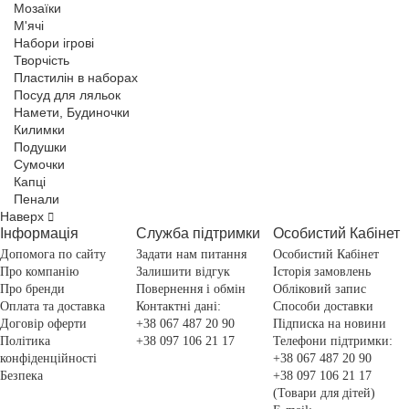
Мозаїки
М'ячі
Набори ігрові
Творчість
Пластилін в наборах
Посуд для ляльок
Намети, Будиночки
Килимки
Подушки
Сумочки
Капці
Пенали
Наверх
Інформація
Служба підтримки
Особистий Кабінет
Допомога по сайту
Задати нам питання
Особистий Кабінет
Про компанію
Залишити відгук
Історія замовлень
Про бренди
Повернення і обмін
Обліковий запис
Оплата та доставка
Контактні дані:
Способи доставки
Договір оферти
+38 067 487 20 90
Підписка на новини
Політика
+38 097 106 21 17
Телефони підтримки:
конфіденційності
+38 067 487 20 90
Безпека
+38 097 106 21 17
(Товари для дітей)