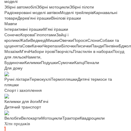
моделі
Збірні автомобілі
Збірні мотоцикли
Збірні пілоти
Радіокеровані моделі автівок
Моделі трейлерів
Карнавальні
товари
Дерев'яні іграшки
Вінілові іграшки
Мавпи
Інтерактивні іграшки
М'які іграшки
Сонечко
Корова
Гіпопотами
Зайці і
кролики
Жаби
Ведмеді
Мишки
Овечки
Порося
Слони
Собаки та
цуценята
Сови
Качки
Черепахи
Білочки
Лисички
Панди
Пінгвіни
Бджол
Мозаїки
М'ячі
Набори ігрові
Творчість
Пластилін в наборах
Посуд
для ляльок
Намети,
Будиночки
Килимки
Подушки
Сумочки
Капці
Пенали
Для дому
Ручні ліхтари
Термокухлі
Термопляшки
Дитячі термоси та
пляшки
Спорт і захоплення
Килимки для йоги
М'ячі
Дитячий транспорт
Велобіги
Велокарти
Мотоцикли
Трактори
Квадроцикли
Хіти продажів
#1