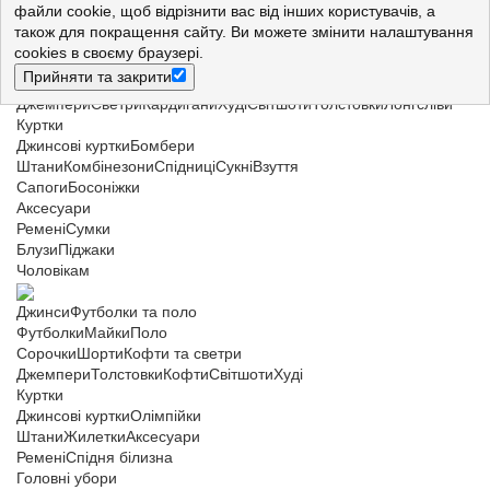
Жінкам
файли cookie, щоб відрізнити вас від інших користувачів, а
також для покращення сайту. Ви можете змінити налаштування
Джинси
Футболки і майки
cookies в своєму браузері.
Футболки
Майки
Прийняти та закрити
Сорочки
Шорти
Кофти та светри
Джемпери
Светри
Кардигани
Худі
Світшоти
Толстовки
Лонгсліви
Куртки
Джинсові куртки
Бомбери
Штани
Комбінезони
Спідниці
Сукні
Взуття
Сапоги
Босоніжки
Аксесуари
Ремені
Сумки
Блузи
Піджаки
Чоловікам
Джинси
Футболки та поло
Футболки
Майки
Поло
Сорочки
Шорти
Кофти та светри
Джемпери
Толстовки
Кофти
Світшоти
Худі
Куртки
Джинсові куртки
Олімпійки
Штани
Жилетки
Аксесуари
Ремені
Спідня білизна
Головні убори