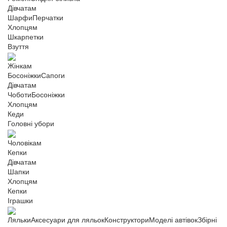
Дівчатам
Шарфи
Перчатки
Хлопцям
Шкарпетки
Взуття
Жінкам
Босоніжки
Сапоги
Дівчатам
Чоботи
Босоніжки
Хлопцям
Кеди
Головні убори
Чоловікам
Кепки
Дівчатам
Шапки
Хлопцям
Кепки
Іграшки
Ляльки
Аксесуари для ляльок
Конструктори
Моделі автівок
Збірні