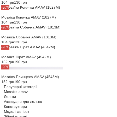
104 грн
130 грн
-20%
Мозаїка Конячка AMAV (1827M)
104 грн
130 грн
-20%
Мозаїка Собачка AMAV (1813M)
104 грн
130 грн
-20%
Мозаіка Пірат AMAV (4542M)
152 грн
190 грн
-20%
Мозаїка Принцеса AMAV (4543M)
152 грн
190 грн
Популярні категорії
Мозаїки amav
Ляльки
Аксесуари для ляльок
Конструктори
Моделі автівок
Збірні моделі