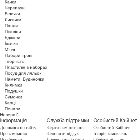
Качки
Черепахи
Білочки
Лисички
Панди
Пінгвіни
Бджоли
Їжачки
М'ячі
Набори ігрові
Творчість
Пластилін в наборах
Посуд для ляльок
Намети, Будиночки
Килимки
Подушки
Сумочки
Капці
Пенали
Наверх
Інформація
Служба підтримки
Особистий Кабінет
Допомога по сайту
Задати нам питання
Особистий Кабінет
Про компанію
Залишити відгук
Історія замовлень
Про бренди
Повернення і обмін
Обліковий запис