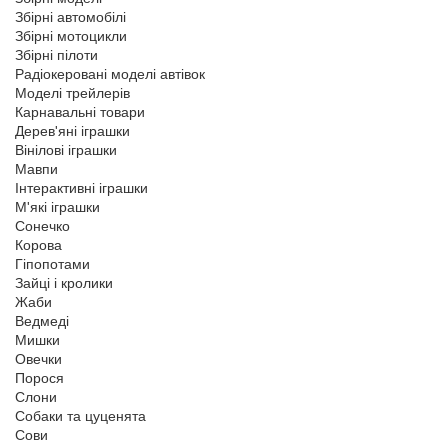
Збірні автомобілі
Збірні мотоцикли
Збірні пілоти
Радіокеровані моделі автівок
Моделі трейлерів
Карнавальні товари
Дерев'яні іграшки
Вінілові іграшки
Мавпи
Інтерактивні іграшки
М'які іграшки
Сонечко
Корова
Гіпопотами
Зайці і кролики
Жаби
Ведмеді
Мишки
Овечки
Порося
Слони
Собаки та цуценята
Сови