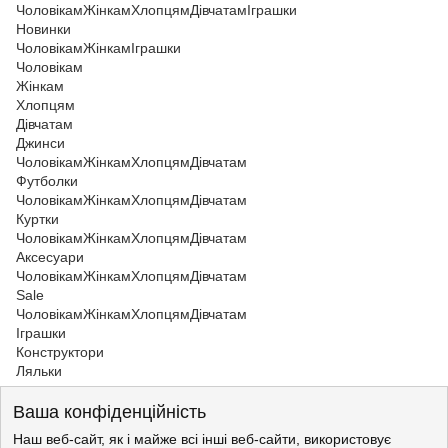
Чоловікам
Жінкам
Хлопцям
Дівчатам
Іграшки
Новинки
Чоловікам
Жінкам
Іграшки
Чоловікам
Жінкам
Хлопцям
Дівчатам
Джинси
Чоловікам
Жінкам
Хлопцям
Дівчатам
Футболки
Чоловікам
Жінкам
Хлопцям
Дівчатам
Куртки
Чоловікам
Жінкам
Хлопцям
Дівчатам
Аксесуари
Чоловікам
Жінкам
Хлопцям
Дівчатам
Sale
Чоловікам
Жінкам
Хлопцям
Дівчатам
Іграшки
Конструктори
Ляльки
Іграшки
>
Мозаїки
Ваша конфіденційність
Іграшки
>
Мозаїки
Мозаїки
Наш веб-сайт, як і майже всі інші веб-сайти, використовує