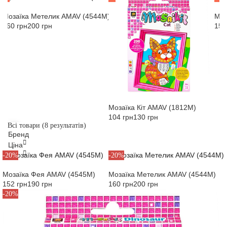
Мозаїка Метелик AMAV (4544M)
Моз
160 грн
200 грн
152
Мозаїка Кіт AMAV (1812M)
104 грн
130 грн
Всі товари
(8 результатів)
Бренд
Обрано фільтрів:
0
Ціна
-20%
-20%
Amav
Мозаїка Фея AMAV (4545M)
Мозаїка Метелик AMAV (4544M)
Застосувати фільтри
152 грн
190 грн
160 грн
200 грн
Скасувати
-20%
Застосувати фільтр
Скасувати