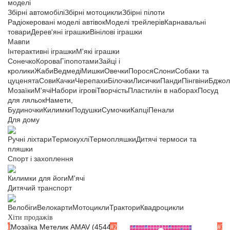
моделі
Збірні автомобілі
Збірні мотоцикли
Збірні пілоти
Радіокеровані моделі автівок
Моделі трейлерів
Карнавальні
товари
Дерев'яні іграшки
Вінілові іграшки
Мавпи
Інтерактивні іграшки
М'які іграшки
Сонечко
Корова
Гіпопотами
Зайці і
кролики
Жаби
Ведмеді
Мишки
Овечки
Порося
Слони
Собаки та
цуценята
Сови
Качки
Черепахи
Білочки
Лисички
Панди
Пінгвіни
Бджол
Мозаїки
М'ячі
Набори ігрові
Творчість
Пластилін в наборах
Посуд
для ляльок
Намети,
Будиночки
Килимки
Подушки
Сумочки
Капці
Пенали
Для дому
Ручні ліхтари
Термокухлі
Термопляшки
Дитячі термоси та
пляшки
Спорт і захоплення
Килимки для йоги
М'ячі
Дитячий транспорт
Велобіги
Велокарти
Мотоцикли
Трактори
Квадроцикли
Хіти продажів
#1
#2
#3