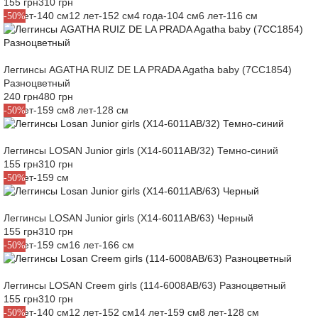
155 грн
310 грн
10 лет-140 см
12 лет-152 см
4 года-104 см
6 лет-116 см
-50%
Леггинсы AGATHA RUIZ DE LA PRADA Agatha baby (7CC1854)
Разноцветный
240 грн
480 грн
14 лет-159 см
8 лет-128 см
-50%
Леггинсы LOSAN Junior girls (X14-6011AB/32) Темно-синий
155 грн
310 грн
14 лет-159 см
-50%
Леггинсы LOSAN Junior girls (X14-6011AB/63) Черный
155 грн
310 грн
14 лет-159 см
16 лет-166 см
-50%
Леггинсы LOSAN Creem girls (114-6008AB/63) Разноцветный
155 грн
310 грн
10 лет-140 см
12 лет-152 см
14 лет-159 см
8 лет-128 см
-50%