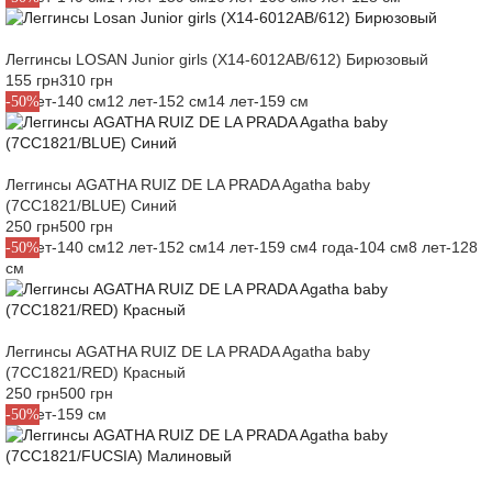
Леггинсы LOSAN Junior girls (X14-6012AB/612) Бирюзовый
155 грн
310 грн
10 лет-140 см
12 лет-152 см
14 лет-159 см
-50%
Леггинсы AGATHA RUIZ DE LA PRADA Agatha baby
(7CC1821/BLUE) Синий
250 грн
500 грн
10 лет-140 см
12 лет-152 см
14 лет-159 см
4 года-104 см
8 лет-128
-50%
см
Леггинсы AGATHA RUIZ DE LA PRADA Agatha baby
(7CC1821/RED) Красный
250 грн
500 грн
14 лет-159 см
-50%