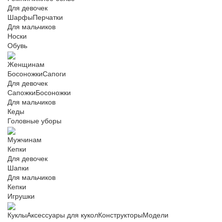
Для девочек
Шарфы
Перчатки
Для мальчиков
Носки
Обувь
Женщинам
Босоножки
Сапоги
Для девочек
Сапожки
Босоножки
Для мальчиков
Кеды
Головные уборы
Мужчинам
Кепки
Для девочек
Шапки
Для мальчиков
Кепки
Игрушки
Куклы
Аксессуары для кукол
Конструкторы
Модели