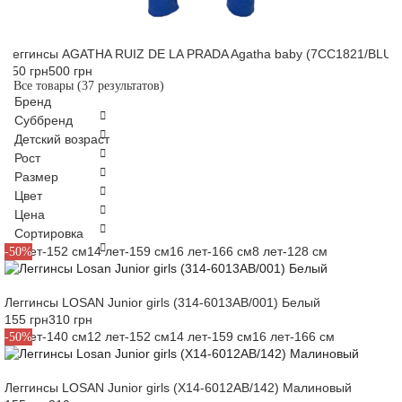
Леггинсы AGATHA RUIZ DE LA PRADA Agatha baby (7CC1821/BLUE
250 грн
500 грн
Все товары
(37 результатов)
Бренд
Суббренд
Детский возраст
Рост
Размер
Цвет
Цена
Сортировка
12 лет-152 см
14 лет-159 см
16 лет-166 см
8 лет-128 см
-50%
Леггинсы LOSAN Junior girls (314-6013AB/001) Белый
155 грн
310 грн
10 лет-140 см
12 лет-152 см
14 лет-159 см
16 лет-166 см
-50%
Леггинсы LOSAN Junior girls (X14-6012AB/142) Малиновый