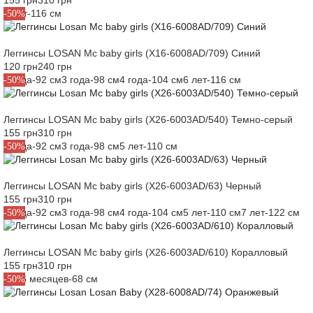
155 грн
310 грн
6 лет-116 см
-50%
Леггинсы LOSAN Mc baby girls (X16-6008AD/709) Синий
120 грн
240 грн
2 года-92 см
3 года-98 см
4 года-104 см
6 лет-116 см
-50%
Леггинсы LOSAN Mc baby girls (X26-6003AD/540) Темно-серый
155 грн
310 грн
2 года-92 см
3 года-98 см
5 лет-110 см
-50%
Леггинсы LOSAN Mc baby girls (X26-6003AD/63) Черный
155 грн
310 грн
2 года-92 см
3 года-98 см
4 года-104 см
5 лет-110 см
7 лет-122 см
-50%
Леггинсы LOSAN Mc baby girls (X26-6003AD/610) Коралловый
155 грн
310 грн
M6-6 месяцев-68 см
-50%