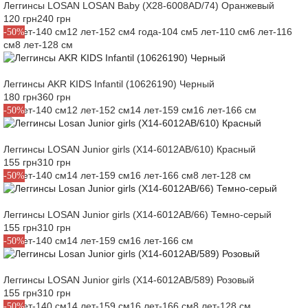
Леггинсы LOSAN LOSAN Baby (X28-6008AD/74) Оранжевый
120 грн
240 грн
10 лет-140 см
12 лет-152 см
4 года-104 см
5 лет-110 см
6 лет-116
-50%
см
8 лет-128 см
Леггинсы AKR KIDS Infantil (10626190) Черный
180 грн
360 грн
10 лет-140 см
12 лет-152 см
14 лет-159 см
16 лет-166 см
-50%
Леггинсы LOSAN Junior girls (X14-6012AB/610) Красный
155 грн
310 грн
10 лет-140 см
14 лет-159 см
16 лет-166 см
8 лет-128 см
-50%
Леггинсы LOSAN Junior girls (X14-6012AB/66) Темно-серый
155 грн
310 грн
10 лет-140 см
14 лет-159 см
16 лет-166 см
-50%
Леггинсы LOSAN Junior girls (X14-6012AB/589) Розовый
155 грн
310 грн
10 лет-140 см
14 лет-159 см
16 лет-166 см
8 лет-128 см
-50%