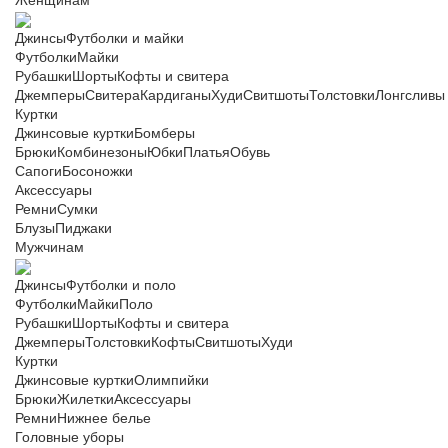
Женщинам
Джинсы
Футболки и майки
Футболки
Майки
Рубашки
Шорты
Кофты и свитера
Джемперы
Свитера
Кардиганы
Худи
Свитшоты
Толстовки
Лонгсливы
Куртки
Джинсовые куртки
Бомберы
Брюки
Комбинезоны
Юбки
Платья
Обувь
Сапоги
Босоножки
Аксессуары
Ремни
Сумки
Блузы
Пиджаки
Мужчинам
Джинсы
Футболки и поло
Футболки
Майки
Поло
Рубашки
Шорты
Кофты и свитера
Джемперы
Толстовки
Кофты
Свитшоты
Худи
Куртки
Джинсовые куртки
Олимпийки
Брюки
Жилетки
Аксессуары
Ремни
Нижнее белье
Головные уборы