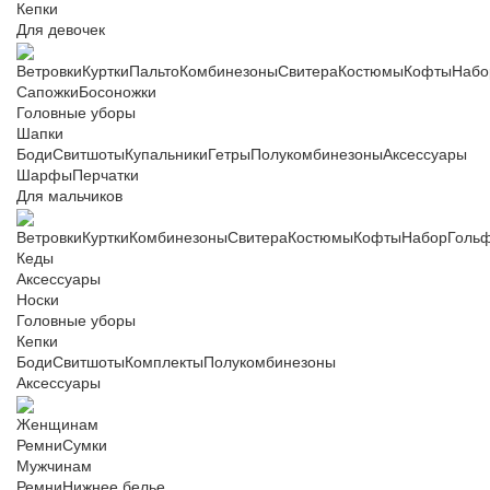
Кепки
Для девочек
Ветровки
Куртки
Пальто
Комбинезоны
Свитера
Костюмы
Кофты
Набо
Сапожки
Босоножки
Головные уборы
Шапки
Боди
Свитшоты
Купальники
Гетры
Полукомбинезоны
Аксессуары
Шарфы
Перчатки
Для мальчиков
Ветровки
Куртки
Комбинезоны
Свитера
Костюмы
Кофты
Набор
Голь
Кеды
Аксессуары
Носки
Головные уборы
Кепки
Боди
Свитшоты
Комплекты
Полукомбинезоны
Аксессуары
Женщинам
Ремни
Сумки
Мужчинам
Ремни
Нижнее белье