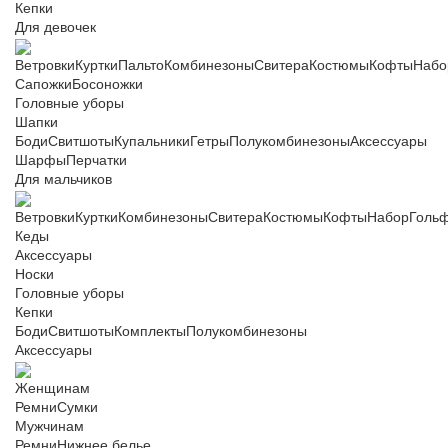
Кепки
Для девочек
Ветровки
Куртки
Пальто
Комбинезоны
Свитера
Костюмы
Кофты
Набо
Сапожки
Босоножки
Головные уборы
Шапки
Боди
Свитшоты
Купальники
Гетры
Полукомбинезоны
Аксессуары
Шарфы
Перчатки
Для мальчиков
Ветровки
Куртки
Комбинезоны
Свитера
Костюмы
Кофты
Набор
Голь
Кеды
Аксессуары
Носки
Головные уборы
Кепки
Боди
Свитшоты
Комплекты
Полукомбинезоны
Аксессуары
Женщинам
Ремни
Сумки
Мужчинам
Ремни
Нижнее белье