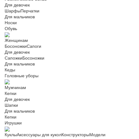
Для девочек
Шарфы
Перчатки
Для мальчиков
Носки
Обувь
Женщинам
Босоножки
Сапоги
Для девочек
Сапожки
Босоножки
Для мальчиков
Кеды
Головные уборы
Мужчинам
Кепки
Для девочек
Шапки
Для мальчиков
Кепки
Игрушки
Куклы
Аксессуары для кукол
Конструкторы
Модели