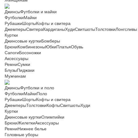
Женщинам
Джинсы
Футболки и майки
Футболки
Майки
Рубашки
Шорты
Кофты и свитера
Джемперы
Свитера
Кардиганы
Худи
Свитшоты
Толстовки
Лонгсливы
Куртки
Джинсовые куртки
Бомберы
Брюки
Комбинезоны
Юбки
Платья
Обувь
Сапоги
Босоножки
Аксессуары
Ремни
Сумки
Блузы
Пиджаки
Мужчинам
Джинсы
Футболки и поло
Футболки
Майки
Поло
Рубашки
Шорты
Кофты и свитера
Джемперы
Толстовки
Кофты
Свитшоты
Худи
Куртки
Джинсовые куртки
Олимпийки
Брюки
Жилетки
Аксессуары
Ремни
Нижнее белье
Головные уборы