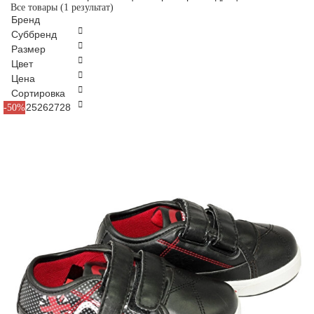
Все товары
(1 результат)
Бренд
Суббренд
Размер
Цвет
Цена
Сортировка
22
23
25
26
27
28
-50%