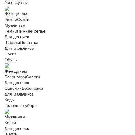
Аксессуары
Женщинам
Ремни
Сумки
Мужчинам
Ремни
Нижнее белье
Для девочек
Шарфы
Перчатки
Для мальчиков
Носки
Обувь
Женщинам
Босоножки
Сапоги
Для девочек
Сапожки
Босоножки
Для мальчиков
Кеды
Головные уборы
Мужчинам
Кепки
Для девочек
Шапки