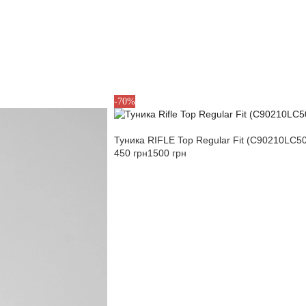
S
M
L
-70%
Туника RIFLE Top Regular Fit (C90210LC
450 грн
1500 грн