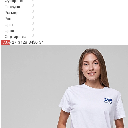
Суббренд
Посадка
Размер
Рост
Цвет
Цена
Сортировка
26-34
27-34
28-34
30-34
-70%