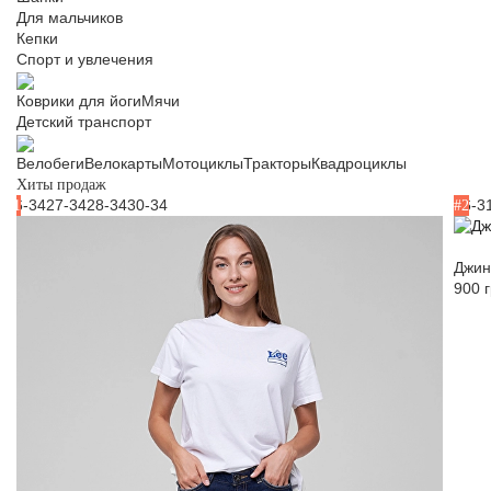
Для мальчиков
Кепки
Спорт и увлечения
Коврики для йоги
Мячи
Детский транспорт
Велобеги
Велокарты
Мотоциклы
Тракторы
Квадроциклы
Хиты продаж
26-34
27-34
28-34
30-34
26-3
#1
#2
Джин
900 