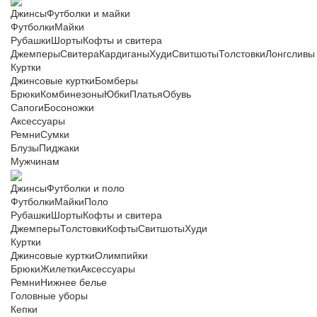
Джинсы
Футболки и майки
Футболки
Майки
Рубашки
Шорты
Кофты и свитера
Джемперы
Свитера
Кардиганы
Худи
Свитшоты
Толстовки
Лонгсливы
Куртки
Джинсовые куртки
Бомберы
Брюки
Комбинезоны
Юбки
Платья
Обувь
Сапоги
Босоножки
Аксессуары
Ремни
Сумки
Блузы
Пиджаки
Мужчинам
Джинсы
Футболки и поло
Футболки
Майки
Поло
Рубашки
Шорты
Кофты и свитера
Джемперы
Толстовки
Кофты
Свитшоты
Худи
Куртки
Джинсовые куртки
Олимпийки
Брюки
Жилетки
Аксессуары
Ремни
Нижнее белье
Головные уборы
Кепки