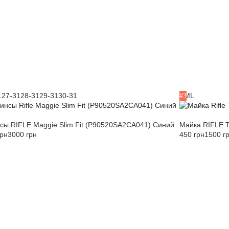
1
27-31
28-31
29-31
30-31
S
M
L
#3
сы RIFLE Maggie Slim Fit (P90520SA2CA041) Синий
Майка RIFLE T
грн
3000 грн
450 грн
1500 г