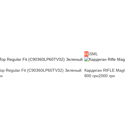
XS
S
M
L
#4
op Regular Fit (C90360LP60TV32) Зеленый
Кардиган RIFLE Maglier
рн
800 грн
2000 грн