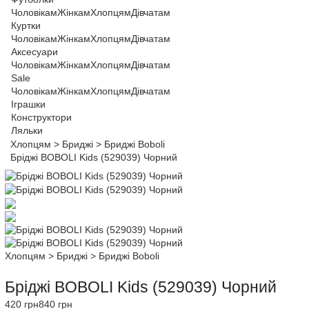
Чоловікам
Жінкам
Хлопцям
Дівчатам
Куртки
Чоловікам
Жінкам
Хлопцям
Дівчатам
Аксесуари
Чоловікам
Жінкам
Хлопцям
Дівчатам
Sale
Чоловікам
Жінкам
Хлопцям
Дівчатам
Іграшки
Конструктори
Ляльки
Хлопцям
>
Бриджі
>
Бриджі Boboli
Бріджі BOBOLI Kids (529039) Чорний
Хлопцям
>
Бриджі
>
Бриджі Boboli
Бріджі BOBOLI Kids (529039) Чорний
420 грн
840 грн