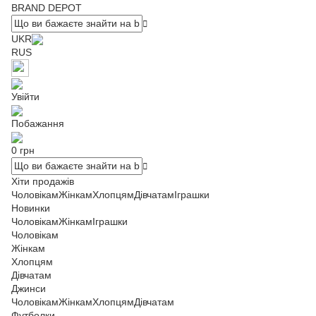
BRAND DEPOT
UKR
RUS
Увійти
Побажання
0 грн
Хіти продажів
Чоловікам
Жінкам
Хлопцям
Дівчатам
Іграшки
Новинки
Чоловікам
Жінкам
Іграшки
Чоловікам
Жінкам
Хлопцям
Дівчатам
Джинси
Чоловікам
Жінкам
Хлопцям
Дівчатам
Футболки