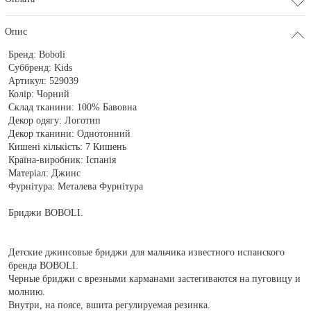
Опис
Бренд:
Boboli
Суббренд:
Kids
Артикул:
529039
Колір:
Чорний
Склад тканини:
100% Бавовна
Декор одягу:
Логотип
Декор тканини:
Однотонний
Кишені кількість:
7 Кишень
Країна-виробник:
Іспанія
Матеріал:
Джинс
Фурнітура:
Металева Фурнітура
Бриджи BOBOLI.
Детские джинсовые бриджи для мальчика известного испанского
бренда BOBOLI.
Черные бриджи с врезными карманами застегиваются на пуговицу и
молнию.
Внутри, на поясе, вшита регулируемая резинка.