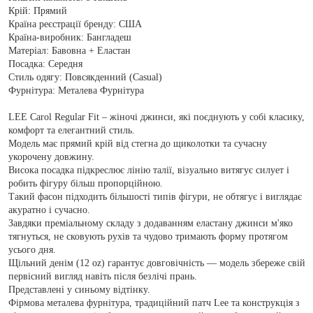
Крій:
Прямий
Країна реєстрації бренду:
США
Країна-виробник:
Бангладеш
Матеріал:
Бавовна + Еластан
Посадка:
Середня
Стиль одягу:
Повсякденний (Casual)
Фурнітура:
Металева Фурнітура
LEE Carol Regular Fit – жіночі джинси, які поєднують у собі класику,
комфорт та елегантний стиль.
Модель має прямий крій від стегна до щиколотки та сучасну
укорочену довжину.
Висока посадка підкреслює лінію талії, візуально витягує силует і
робить фігуру більш пропорційною.
Такий фасон підходить більшості типів фігури, не обтягує і виглядає
акуратно і сучасно.
Завдяки преміальному складу з додаванням еластану джинси м'яко
тягнуться, не сковують рухів та чудово тримають форму протягом
усього дня.
Щільний денім (12 oz) гарантує довговічність — модель збереже свій
первісний вигляд навіть після безлічі прань.
Представлені у синьому відтінку.
Фірмова металева фурнітура, традиційний патч Lee та конструкція з