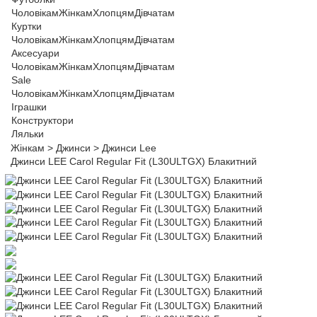
Чоловікам
Жінкам
Хлопцям
Дівчатам
Куртки
Чоловікам
Жінкам
Хлопцям
Дівчатам
Аксесуари
Чоловікам
Жінкам
Хлопцям
Дівчатам
Sale
Чоловікам
Жінкам
Хлопцям
Дівчатам
Іграшки
Конструктори
Ляльки
Жінкам
>
Джинси
>
Джинси Lee
Джинси LEE Carol Regular Fit (L30ULTGX) Блакитний