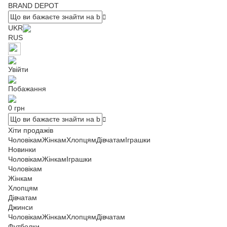
BRAND DEPOT
UKR
RUS
Увійти
Побажання
0 грн
Хіти продажів
Чоловікам
Жінкам
Хлопцям
Дівчатам
Іграшки
Новинки
Чоловікам
Жінкам
Іграшки
Чоловікам
Жінкам
Хлопцям
Дівчатам
Джинси
Чоловікам
Жінкам
Хлопцям
Дівчатам
Футболки