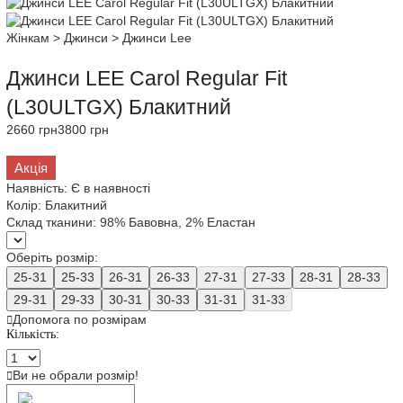
Жінкам
>
Джинси
>
Джинси Lee
Джинси LEE Carol Regular Fit
(L30ULTGX) Блакитний
2660 грн
3800 грн
Акція
Наявність:
Є в наявності
Колір:
Блакитний
Склад тканини:
98% Бавовна, 2% Еластан
Оберіть розмір:
25-31
25-33
26-31
26-33
27-31
27-33
28-31
28-33
29-31
29-33
30-31
30-33
31-31
31-33
Допомога по розмірам
Кількість:
Ви не обрали розмір!
Додати в кошик