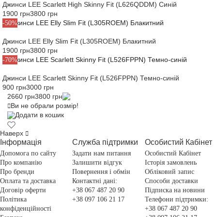
Джинси LEE Scarlett High Skinny Fit (L626QDDM) Синій
1900 грн
3800 грн
-50%
Джинси LEE Elly Slim Fit (L305ROEM) Блакитний
1900 грн
3800 грн
-70%
Джинси LEE Scarlett Skinny Fit (L526FPPN) Темно-синій
900 грн
3000 грн
2660 грн
3800 грн
Ви не обрали розмір!
Додати в кошик
Наверх
Інформація
Служба підтримки
Особистий Кабінет
Допомога по сайту
Задати нам питання
Особистий Кабінет
Про компанію
Залишити відгук
Історія замовлень
Про бренди
Повернення і обмін
Обліковий запис
Оплата та доставка
Контактні дані:
Способи доставки
Договір оферти
+38 067 487 20 90
Підписка на новини
Політика
+38 097 106 21 17
Телефони підтримки:
конфіденційності
+38 067 487 20 90