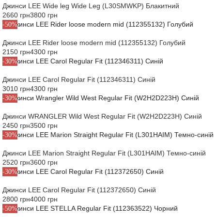
Джинси LEE Wide leg Wide Leg (L30SMWKP) Блакитний
2660 грн
3800 грн
-50%
Джинси LEE Rider loose modern mid (112355132) Голубий
2150 грн
4300 грн
-30%
Джинси LEE Carol Regular Fit (112346311) Синій
3010 грн
4300 грн
-30%
Джинси WRANGLER Wild West Regular Fit (W2H2D223H) Синій
2450 грн
3500 грн
-30%
Джинси LEE Marion Straight Regular Fit (L301HAIM) Темно-синій
2520 грн
3600 грн
-30%
Джинси LEE Carol Regular Fit (112372650) Синій
2800 грн
4000 грн
-50%