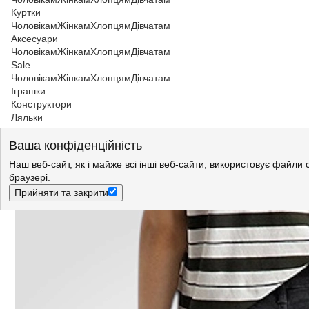
Куртки
Чоловікам
Жінкам
Хлопцям
Дівчатам
Аксесуари
Чоловікам
Жінкам
Хлопцям
Дівчатам
Sale
Чоловікам
Жінкам
Хлопцям
Дівчатам
Іграшки
Конструктори
Ляльки
Жінкам
>
Джинси
>
Джинси Lee
Ваша конфіденційність
Джинси LEE Mom Jeans Mom`s (L32ICPTY) Чорний
Наш веб-сайт, як і майже всі інші веб-сайти, використовує файли 
браузері.
Прийняти та закрити