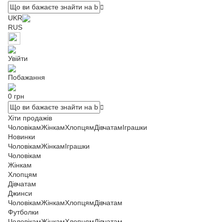
UKR
RUS
Увійти
Побажання
0 грн
Хіти продажів
Чоловікам
Жінкам
Хлопцям
Дівчатам
Іграшки
Новинки
Чоловікам
Жінкам
Іграшки
Чоловікам
Жінкам
Хлопцям
Дівчатам
Джинси
Чоловікам
Жінкам
Хлопцям
Дівчатам
Футболки
Чоловікам
Жінкам
Хлопцям
Дівчатам