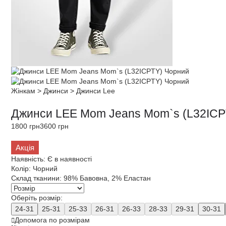
Жінкам
>
Джинси
>
Джинси Lee
Джинси LEE Mom Jeans Mom`s (L32ICP
1800 грн
3600 грн
Акція
Наявність:
Є в наявності
Колір:
Чорний
Склад тканини:
98% Бавовна, 2% Еластан
Оберіть розмір:
24-31
25-31
25-33
26-31
26-33
28-33
29-31
30-31
Допомога по розмірам