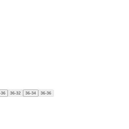
-36
36-32
36-34
36-36