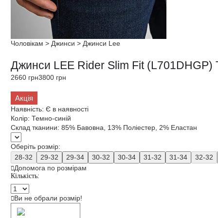
Чоловікам
>
Джинси
>
Джинси Lee
Джинси LEE Rider Slim Fit (L701DHGP) 
2660 грн
3800 грн
Акція
Наявність:
Є в наявності
Колір:
Темно-синій
Склад тканини:
85% Бавовна, 13% Поліестер, 2% Еластан
Оберіть розмір:
28-32
29-32
29-34
30-32
30-34
31-32
31-34
32-32
Допомога по розмірам
Кількість:
Ви не обрали розмір!
Додати в кошик