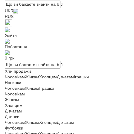
UKR
RUS
Увійти
Побажання
0 грн
Хіти продажів
Чоловікам
Жінкам
Хлопцям
Дівчатам
Іграшки
Новинки
Чоловікам
Жінкам
Іграшки
Чоловікам
Жінкам
Хлопцям
Дівчатам
Джинси
Чоловікам
Жінкам
Хлопцям
Дівчатам
Футболки
Чоловікам
Жінкам
Хлопцям
Дівчатам