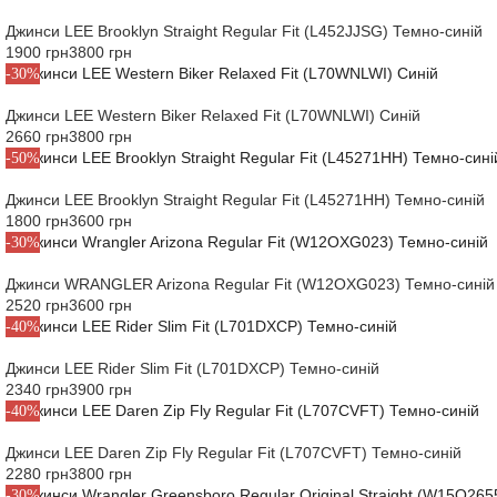
Джинси LEE Brooklyn Straight Regular Fit (L452JJSG) Темно-синій
1900 грн
3800 грн
-30%
Джинси LEE Western Biker Relaxed Fit (L70WNLWI) Синій
2660 грн
3800 грн
-50%
Джинси LEE Brooklyn Straight Regular Fit (L45271HH) Темно-синій
1800 грн
3600 грн
-30%
Джинси WRANGLER Arizona Regular Fit (W12OXG023) Темно-синій
2520 грн
3600 грн
-40%
Джинси LEE Rider Slim Fit (L701DXCP) Темно-синій
2340 грн
3900 грн
-40%
Джинси LEE Daren Zip Fly Regular Fit (L707CVFT) Темно-синій
2280 грн
3800 грн
-30%