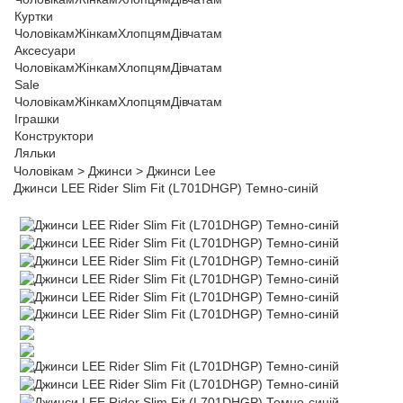
Куртки
Чоловікам
Жінкам
Хлопцям
Дівчатам
Аксесуари
Чоловікам
Жінкам
Хлопцям
Дівчатам
Sale
Чоловікам
Жінкам
Хлопцям
Дівчатам
Іграшки
Конструктори
Ляльки
Чоловікам
>
Джинси
>
Джинси Lee
Джинси LEE Rider Slim Fit (L701DHGP) Темно-синій