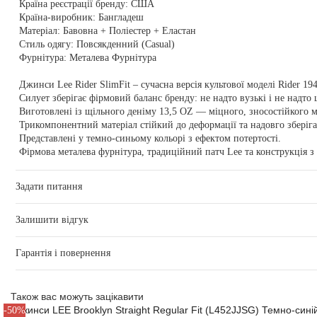
Країна реєстрації бренду:
США
Країна-виробник:
Бангладеш
Матеріал:
Бавовна + Поліестер + Еластан
Стиль одягу:
Повсякденний (Casual)
Фурнітура:
Металева Фурнітура
Джинси Lee Rider SlimFit – сучасна версія культової моделі Rider 194
Силует зберігає фірмовий баланс бренду: не надто вузькі і не надт
Виготовлені із щільного деніму 13,5 OZ — міцного, зносостійкого м
Трикомпонентний матеріал стійкий до деформації та надовго зберіга
Представлені у темно-синьому кольорі з ефектом потертості.
Фірмова металева фурнітура, традиційний патч Lee та конструкція з
Задати питання
Залишити відгук
Гарантія і повернення
Також вас можуть зацікавити
-50%