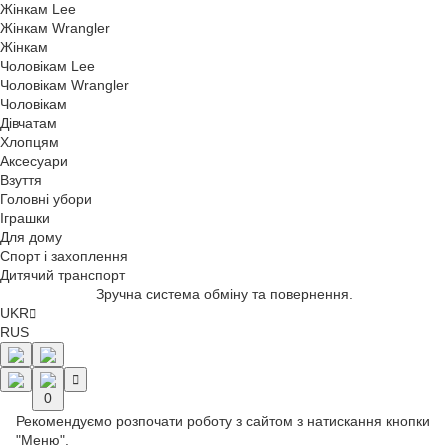
Жінкам Lee
Жінкам Wrangler
Жінкам
Чоловікам Lee
Чоловікам Wrangler
Чоловікам
Дівчатам
Хлопцям
Аксесуари
Взуття
Головні убори
Іграшки
Для дому
Спорт і захоплення
Дитячий транспорт
Оформити замовлення просто і безпечно.
UKR
RUS
0
Рекомендуємо розпочати роботу з сайтом з натискання кнопки
"Меню".