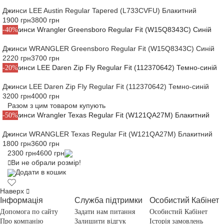
Джинси LEE Austin Regular Tapered (L733CVFU) Блакитний
1900 грн
3800 грн
-40%
Джинси WRANGLER Greensboro Regular Fit (W15Q8343C) Синій
2220 грн
3700 грн
-20%
Джинси LEE Daren Zip Fly Regular Fit (112370642) Темно-синій
3200 грн
4000 грн
Разом з цим товаром купують
-50%
Джинси WRANGLER Texas Regular Fit (W121QA27M) Блакитний
1800 грн
3600 грн
2300 грн
4600 грн
Ви не обрали розмір!
Додати в кошик
Наверх
Інформація
Служба підтримки
Особистий Кабінет
Допомога по сайту
Задати нам питання
Особистий Кабінет
Про компанію
Залишити відгук
Історія замовлень