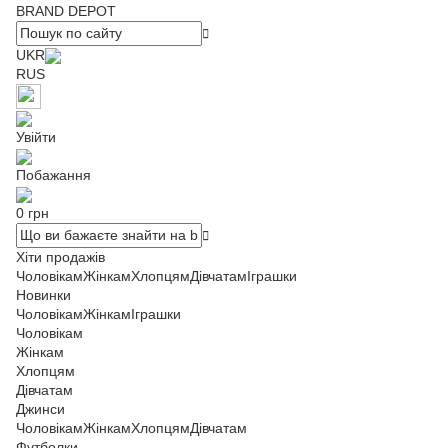
BRAND DEPOT
UKR
RUS
Увійти
Побажання
0 грн
Хіти продажів
Чоловікам
Жінкам
Хлопцям
Дівчатам
Іграшки
Новинки
Чоловікам
Жінкам
Іграшки
Чоловікам
Жінкам
Хлопцям
Дівчатам
Джинси
Чоловікам
Жінкам
Хлопцям
Дівчатам
Футболки