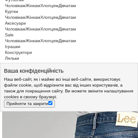
Чоловікам
Жінкам
Хлопцям
Дівчатам
Куртки
Чоловікам
Жінкам
Хлопцям
Дівчатам
Аксесуари
Чоловікам
Жінкам
Хлопцям
Дівчатам
Sale
Чоловікам
Жінкам
Хлопцям
Дівчатам
Іграшки
Конструктори
Ляльки
Чоловікам
>
Джинси
>
Джинси Lee
Ваша конфіденційність
Джинси LEE Rider Premium Selvedge Slim Fit (L701FBHK)
Темно-синій
Наш веб-сайт, як і майже всі інші веб-сайти, використовує
файли cookie, щоб відрізнити вас від інших користувачів, а
також для покращення сайту. Ви можете змінити налаштування
cookies в своєму браузері.
Прийняти та закрити