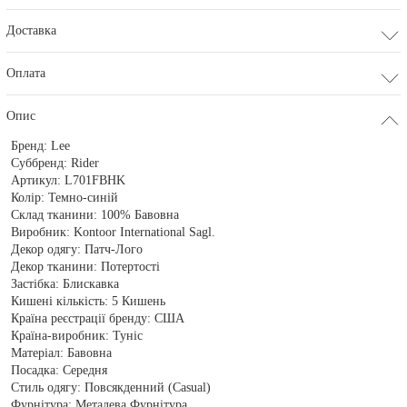
Доставка
Оплата
Опис
Бренд:
Lee
Суббренд:
Rider
Артикул:
L701FBHK
Колір:
Темно-синій
Склад тканини:
100% Бавовна
Виробник:
Kontoor International Sagl.
Декор одягу:
Патч-Лого
Декор тканини:
Потертості
Застібка:
Блискавка
Кишені кількість:
5 Кишень
Країна реєстрації бренду:
США
Країна-виробник:
Туніс
Матеріал:
Бавовна
Посадка:
Середня
Стиль одягу:
Повсякденний (Casual)
Фурнітура:
Металева Фурнітура