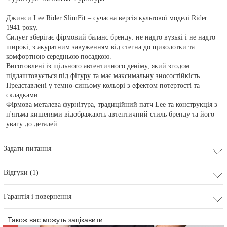
Джинси Lee Rider SlimFit – сучасна версія культової моделі Rider
1941 року.
Силует зберігає фірмовий баланс бренду: не надто вузькі і не надто
широкі, з акуратним завуженням від стегна до щиколотки та
комфортною середньою посадкою.
Виготовлені із щільного автентичного деніму, який згодом
підлаштовується під фігуру та має максимальну зносостійкість.
Представлені у темно-синьому кольорі з ефектом потертості та
складками.
Фірмова металева фурнітура, традиційний патч Lee та конструкція з
п'ятьма кишенями відображають автентичний стиль бренду та його
увагу до деталей.
Задати питання
Відгуки (1)
Гарантія і повернення
Також вас можуть зацікавити