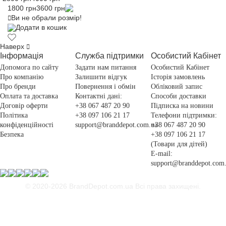
1800 грн
3600 грн
Ви не обрали розмір!
Додати в кошик
Наверх
Інформація
Служба підтримки
Особистий Кабінет
Допомога по сайту
Задати нам питання
Особистий Кабінет
Про компанію
Залишити відгук
Історія замовлень
Про бренди
Повернення і обмін
Обліковий запис
Оплата та доставка
Контактні дані:
Способи доставки
Договір оферти
+38 067 487 20 90
Підписка на новини
Політика
+38 097 106 21 17
Телефони підтримки:
конфіденційності
support@branddepot.com.ua
+38 067 487 20 90
Безпека
+38 097 106 21 17
(Товари для дітей)
E-mail:
support@branddepot.com
© 2020-2026 BrandDepot.com.ua
Всі права захищені.