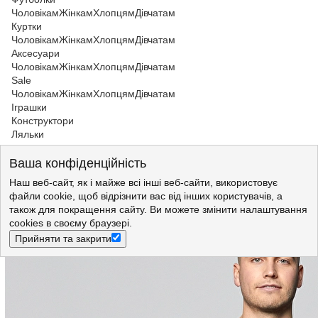
Чоловікам
Жінкам
Хлопцям
Дівчатам
Куртки
Чоловікам
Жінкам
Хлопцям
Дівчатам
Аксесуари
Чоловікам
Жінкам
Хлопцям
Дівчатам
Sale
Чоловікам
Жінкам
Хлопцям
Дівчатам
Іграшки
Конструктори
Ляльки
Чоловікам
>
Джинси
>
Джинси Lee
Ваша конфіденційність
Джинси LEE Rider Slim Fit (L701YC47) Чорний
Наш веб-сайт, як і майже всі інші веб-сайти, використовує
файли cookie, щоб відрізнити вас від інших користувачів, а
також для покращення сайту. Ви можете змінити налаштування
cookies в своєму браузері.
Прийняти та закрити