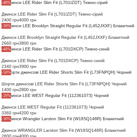
-40%
Джинси LEE Rider Slim Fit (L701IZDT) Темно-сірий
2400 грн
4000 грн
-30%
Джинси LEE Brooklyn Straight Regular Fit (L452JXXF) Блакитний
2660 грн
3800 грн
-40%
Джинси LEE Rider Slim Fit (L701DXCP) Темно-синій
2340 грн
3900 грн
-50%
Шорти джинсові LEE Rider Shorts Slim Fit (L73FNPQH) Чорний
1400 грн
2800 грн
-20%
Джинси LEE WEST Regular Fit (112361073) Чорний
3360 грн
4200 грн
-30%
Джинси WRANGLER Larston Slim Fit (W18SQ148R) Блакитний
2800 грн
4000 грн