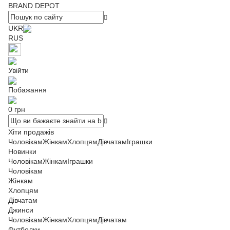
BRAND DEPOT
UKR
RUS
Увійти
Побажання
0 грн
Хіти продажів
Чоловікам
Жінкам
Хлопцям
Дівчатам
Іграшки
Новинки
Чоловікам
Жінкам
Іграшки
Чоловікам
Жінкам
Хлопцям
Дівчатам
Джинси
Чоловікам
Жінкам
Хлопцям
Дівчатам
Футболки