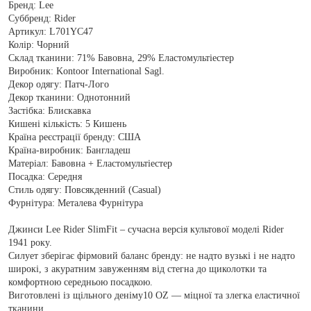
Бренд:
Lee
Суббренд:
Rider
Артикул:
L701YC47
Колір:
Чорний
Склад тканини:
71% Бавовна, 29% Еластомультіестер
Виробник:
Kontoor International Sagl.
Декор одягу:
Патч-Лого
Декор тканини:
Однотонний
Застібка:
Блискавка
Кишені кількість:
5 Кишень
Країна реєстрації бренду:
США
Країна-виробник:
Бангладеш
Матеріал:
Бавовна + Еластомультіестер
Посадка:
Середня
Стиль одягу:
Повсякденний (Casual)
Фурнітура:
Металева Фурнітура
Джинси Lee Rider SlimFit – сучасна версія культової моделі Rider
1941 року.
Силует зберігає фірмовий баланс бренду: не надто вузькі і не надто
широкі, з акуратним завуженням від стегна до щиколотки та
комфортною середньою посадкою.
Виготовлені із щільного деніму10 OZ — міцної та злегка еластичної
тканини.