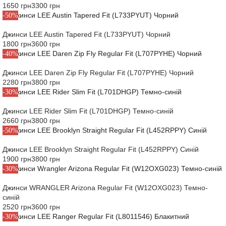
1650 грн
3300 грн
-50%
Джинси LEE Austin Tapered Fit (L733PYUT) Чорний
1800 грн
3600 грн
-40%
Джинси LEE Daren Zip Fly Regular Fit (L707PYHE) Чорний
2280 грн
3800 грн
-30%
Джинси LEE Rider Slim Fit (L701DHGP) Темно-синій
2660 грн
3800 грн
-50%
Джинси LEE Brooklyn Straight Regular Fit (L452RPPY) Синій
1900 грн
3800 грн
-30%
Джинси WRANGLER Arizona Regular Fit (W12OXG023) Темно-
синій
2520 грн
3600 грн
-30%