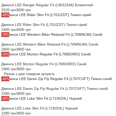
Джинси LEE Ranger Regular Fit (L8011546) Блакитний
2520 грн
3600 грн
-40%
Джинси LEE Rider Slim Fit (L701IZDT) Темно-сірий
2400 грн
4000 грн
-30%
Джинси LEE Western Biker Relaxed Fit (L70WNLWI) Синій
2660 грн
3800 грн
-50%
Джинси LEE Morton Regular Fit (L788DXRO) Синій
1900 грн
3800 грн
Разом з цим товаром купують
-40%
Джинси LEE Daren Zip Fly Regular Fit (L707CVFT) Темно-синій
2280 грн
3800 грн
-40%
Джинси LEE Luke Slim Fit (L719IZHL) Чорний
2280 грн
3800 грн