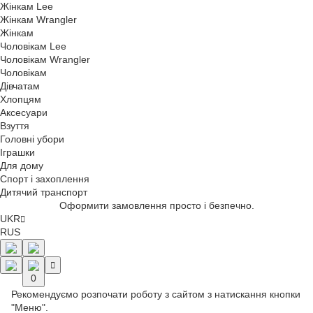
Жінкам Lee
Жінкам Wrangler
Жінкам
Чоловікам Lee
Чоловікам Wrangler
Чоловікам
Дівчатам
Хлопцям
Аксесуари
Взуття
Головні убори
Іграшки
Для дому
Спорт і захоплення
Дитячий транспорт
Оформити замовлення просто і безпечно.
UKR
RUS
0
Рекомендуємо розпочати роботу з сайтом з натискання кнопки
"Меню".