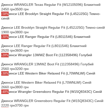
Джинси WRANGLER Texas Regular Fit (W12105096) Блакитний
2450 грн
3500 грн
-50%
Джинси LEE Brooklyn Straight Regular Fit (L452JJSG) Темно-синій
1900 грн
3800 грн
-30%
Джинси LEE Ranger Regular Fit (L8011546) Блакитний
2520 грн
3600 грн
-20%
Джинси WRANGLER 13MWZ Boot Fit (112358496) Голубий
2560 грн
3200 грн
-30%
Джинси LEE Western Biker Relaxed Fit (L70WNLWI) Синій
2660 грн
3800 грн
-40%
Джинси WRANGLER Greensboro Regular Fit (W15Q8343C) Синій
2220 грн
3700 грн