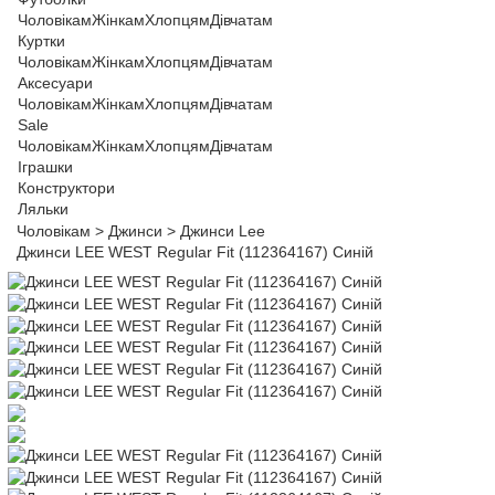
Чоловікам
Жінкам
Хлопцям
Дівчатам
Куртки
Чоловікам
Жінкам
Хлопцям
Дівчатам
Аксесуари
Чоловікам
Жінкам
Хлопцям
Дівчатам
Sale
Чоловікам
Жінкам
Хлопцям
Дівчатам
Іграшки
Конструктори
Ляльки
Чоловікам
>
Джинси
>
Джинси Lee
Джинси LEE WEST Regular Fit (112364167) Синій