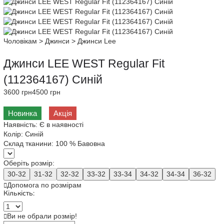
Чоловікам
>
Джинси
>
Джинси Lee
Джинси LEE WEST Regular Fit
(112364167) Синій
3600 грн
4500 грн
Новинка
Акція
Наявність:
Є в наявності
Колір:
Синій
Склад тканини:
100 % Бавовна
Оберіть розмір:
30-32
31-32
32-32
33-32
33-34
34-32
34-34
36-32
Допомога по розмірам
Кількість:
Ви не обрали розмір!