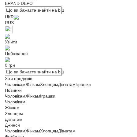
BRAND DEPOT
UKR
RUS
Увійти
Побажання
0 грн
Хіти продажів
Чоловікам
Жінкам
Хлопцям
Дівчатам
Іграшки
Новинки
Чоловікам
Жінкам
Іграшки
Чоловікам
Жінкам
Хлопцям
Дівчатам
Джинси
Чоловікам
Жінкам
Хлопцям
Дівчатам
Футболки