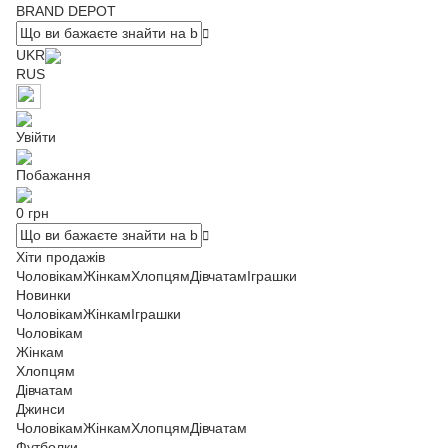
BRAND DEPOT
UKR
RUS
Увійти
Побажання
0 грн
Хіти продажів
Чоловікам
Жінкам
Хлопцям
Дівчатам
Іграшки
Новинки
Чоловікам
Жінкам
Іграшки
Чоловікам
Жінкам
Хлопцям
Дівчатам
Джинси
Чоловікам
Жінкам
Хлопцям
Дівчатам
Футболки