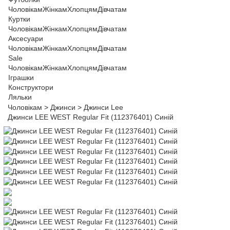
Чоловікам
Жінкам
Хлопцям
Дівчатам
Куртки
Чоловікам
Жінкам
Хлопцям
Дівчатам
Аксесуари
Чоловікам
Жінкам
Хлопцям
Дівчатам
Sale
Чоловікам
Жінкам
Хлопцям
Дівчатам
Іграшки
Конструктори
Ляльки
Чоловікам
>
Джинси
>
Джинси Lee
Джинси LEE WEST Regular Fit (112376401) Синій