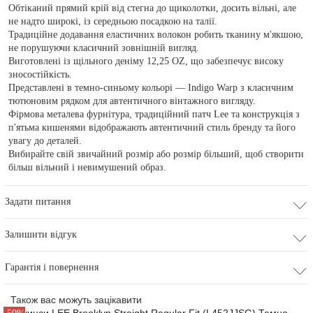
Обтіканий прямий крій від стегна до щиколотки, досить вільні, але
не надто широкі, із середньою посадкою на талії.
Традиційне додавання еластичних волокон робить тканину м'якшою,
не порушуючи класичний зовнішній вигляд.
Виготовлені із щільного деніму 12,25 OZ, що забезпечує високу
зносостійкість.
Представлені в темно-синьому кольорі — Indigo Warp з класичним
тютюновим рядком для автентичного вінтажного вигляду.
Фірмова металева фурнітура, традиційний патч Lee та конструкція з
п'ятьма кишенями відображають автентичний стиль бренду та його
увагу до деталей.
Вибирайте свій звичайний розмір або розмір більший, щоб створити
більш вільний і невимушений образ.
Задати питання
Залишити відгук
Гарантія і повернення
Також вас можуть зацікавити