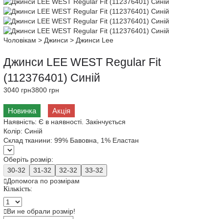
Чоловікам
>
Джинси
>
Джинси Lee
Джинси LEE WEST Regular Fit
(112376401) Синій
3040 грн
3800 грн
Новинка
Акція
Наявність:
Є в наявності. Закінчується
Колір:
Синій
Склад тканини:
99% Бавовна, 1% Еластан
Оберіть розмір:
30-32
31-32
32-32
33-32
Допомога по розмірам
Кількість:
Ви не обрали розмір!