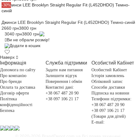
-30%
Джинси LEE Brooklyn Straight Regular Fit (L452DHDO) Темно-синій
2660 грн
3800 грн
3040 грн
3800 грн
Ви не обрали розмір!
Додати в кошик
Наверх
Інформація
Служба підтримки
Особистий Кабінет
Допомога по сайту
Задати нам питання
Особистий Кабінет
Про компанію
Залишити відгук
Історія замовлень
Про бренди
Повернення і обмін
Обліковий запис
Оплата та доставка
Контактні дані:
Способи доставки
Договір оферти
+38 067 487 20 90
Підписка на новини
Політика
+38 097 106 21 17
Телефони підтримки:
конфіденційності
+38 067 487 20 90
Безпека
+38 097 106 21 17
(Товари для дітей)
E-mail:
© 2020-2026 BrandDepot.com.ua
Всі права захищені.