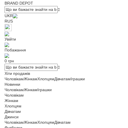
BRAND DEPOT
UKR
RUS
Увійти
Побажання
0 грн
Хіти продажів
Чоловікам
Жінкам
Хлопцям
Дівчатам
Іграшки
Новинки
Чоловікам
Жінкам
Іграшки
Чоловікам
Жінкам
Хлопцям
Дівчатам
Джинси
Чоловікам
Жінкам
Хлопцям
Дівчатам
Футболки