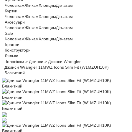
Чоловікам
Жінкам
Хлопцям
Дівчатам
Куртки
Чоловікам
Жінкам
Хлопцям
Дівчатам
Аксесуари
Чоловікам
Жінкам
Хлопцям
Дівчатам
Sale
Чоловікам
Жінкам
Хлопцям
Дівчатам
Іграшки
Конструктори
Ляльки
Чоловікам
>
Джинси
>
Джинси Wrangler
Джинси Wrangler 11MWZ Icons Slim Fit (W1MZUH10K)
Блакитний