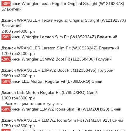
-40%
Джинси WRANGLER Texas Regular Original Straight (W1219237X)
Блакитний
2400 грн
4000 грн
-50%
Джинси WRANGLER Larston Slim Fit (W18S2324Z) Блакитний
1700 грн
3400 грн
-20%
Джинси WRANGLER 13MWZ Boot Fit (112358496) Голубий
2560 грн
3200 грн
-50%
Джинси LEE Morton Regular Fit (L788DXRO) Синій
1900 грн
3800 грн
Разом з цим товаром купують
-50%
Джинси WRANGLER 11MWZ Icons Slim Fit (W1MZUH923) Синій
1750 грн
3500 грн