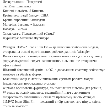
Декор тканини:
Потертості
Застібка:
Блискавка
Кишені кількість:
5 Кишень
Країна реєстрації бренду:
США
Країна-виробник:
Бангладеш
Матеріал:
Бавовна + Еластан
Посадка:
Висока
Стиль одягу:
Повсякденний (Casual)
Фурнітура:
Металева Фурнітура
Wrangler 11MWZ Icons Slim Fit — це класична ковбойська модель,
створена на основі оригінальних робочих джинсів Wrangler.
Висока посадка та помірковано звужена штанина від стегна до низу
формує акуратний силует, залишаючись вільною і не створюючи
ефект скінні.
Щільний бавовняний денім 14 OZ, з додаванням еластану, забезпечує
комфорт та зберігає форму.
Блакитний колір із легким вінтажним ефектом роблять модель
ідеальною для повсякденного стилю.
Фірмова брендована фурнітура, сім посилених шльовок для ременя,
W-рядок на задніх кишенях, традиційний патч з логотипом
підкреслюють автентичний стиль та преміальну якість Wrangler.
11MWZ Icons Slim Fit — ідеальний вибір для тих, хто цінує, якість,
стиль та комфорт.