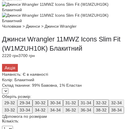
Чоловікам
>
Джинси
>
Джинси Wrangler
Джинси Wrangler 11MWZ Icons Slim Fit
(W1MZUH10K) Блакитний
2220 грн
3700 грн
Акція
Наявність:
Є в наявності
Колір:
Блакитний
Склад тканини:
99% Бавовна, 1% Еластан
Оберіть розмір:
29-32
29-34
30-32
30-34
31-32
31-34
32-32
32-34
33-32
33-34
34-32
34-34
36-32
36-34
38-32
38-34
Допомога по розмірам
Кількість: