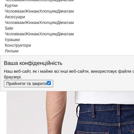
Куртки
Чоловікам
Жінкам
Хлопцям
Дівчатам
Аксесуари
Чоловікам
Жінкам
Хлопцям
Дівчатам
Sale
Чоловікам
Жінкам
Хлопцям
Дівчатам
Іграшки
Конструктори
Ляльки
Чоловікам
>
Джинси
>
Джинси Wrangler
Ваша конфіденційність
Джинси Wrangler Greensboro Regular Original Straight (W15Q265
Наш веб-сайт, як і майже всі інші веб-сайти, використовує файли 
браузері.
Прийняти та закрити