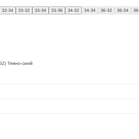
32-34
33-32
33-34
33-36
34-32
34-34
36-32
36-34
36
5Z) Темно-синій