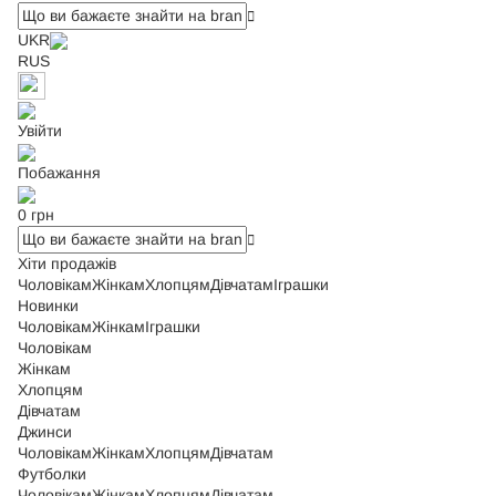
UKR
RUS
Увійти
Побажання
0 грн
Хіти продажів
Чоловікам
Жінкам
Хлопцям
Дівчатам
Іграшки
Новинки
Чоловікам
Жінкам
Іграшки
Чоловікам
Жінкам
Хлопцям
Дівчатам
Джинси
Чоловікам
Жінкам
Хлопцям
Дівчатам
Футболки
Чоловікам
Жінкам
Хлопцям
Дівчатам