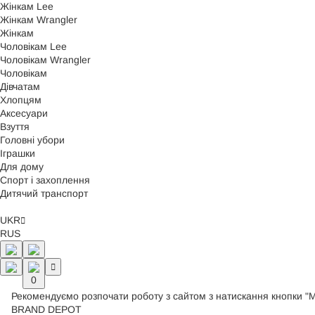
Жінкам Lee
Жінкам Wrangler
Жінкам
Чоловікам Lee
Чоловікам Wrangler
Чоловікам
Дівчатам
Хлопцям
Аксесуари
Взуття
Головні убори
Іграшки
Для дому
Спорт і захоплення
Дитячий транспорт
UKR
RUS
0
Рекомендуємо розпочати роботу з сайтом з натискання кнопки "
BRAND DEPOT