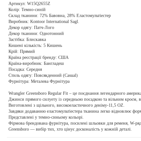
Артикул:
W15Q2655Z
Колір:
Темно-синій
Склад тканини:
72% Бавовна, 28% Еластомультіестер
Виробник:
Kontoor International Sagl.
Декор одягу:
Патч-Лого
Декор тканини:
Однотонний
Застібка:
Блискавка
Кишені кількість:
5 Кишень
Крій:
Прямий
Країна реєстрації бренду:
США
Країна-виробник:
Бангладеш
Посадка:
Середня
Стиль одягу:
Повсякденний (Casual)
Фурнітура:
Металева Фурнітура
Wrangler Greensboro Regular Fit – це поєднання легендарного америк
Джинси прямого силуету із середньою посадкою та вільним кроєм, в 
Виготовлені з щільного, високоеластичного деніму-11,5 OZ.
Завдяки додаванню еластомультіестера тканина легко відновлює форм
Представлені у темно-синьому кольорі.
Фірмова брендована фурнітура, посилені шльовки для ременя, W-ряд
Greensboro — вибір тих, хто цінує досконалість у кожній деталі.