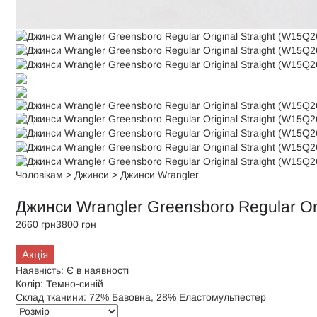
Чоловікам
>
Джинси
>
Джинси Wrangler
Джинси Wrangler Greensboro Regular Or
2660 грн
3800 грн
Акція
Наявність:
Є в наявності
Колір:
Темно-синій
Склад тканини:
72% Бавовна, 28% Еластомультіестер