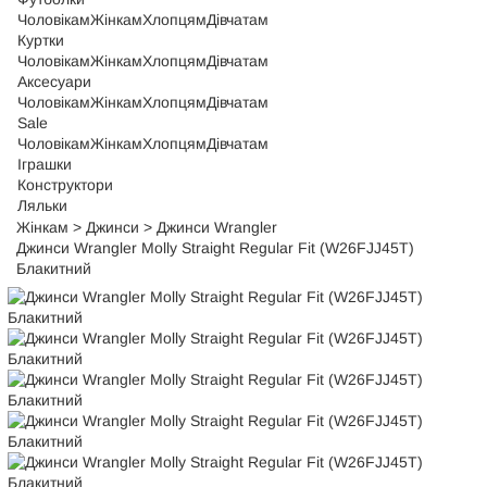
Чоловікам
Жінкам
Хлопцям
Дівчатам
Куртки
Чоловікам
Жінкам
Хлопцям
Дівчатам
Аксесуари
Чоловікам
Жінкам
Хлопцям
Дівчатам
Sale
Чоловікам
Жінкам
Хлопцям
Дівчатам
Іграшки
Конструктори
Ляльки
Жінкам
>
Джинси
>
Джинси Wrangler
Джинси Wrangler Molly Straight Regular Fit (W26FJJ45T)
Блакитний