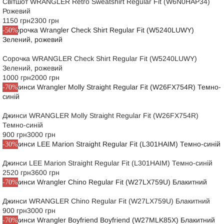
Світшот WRANGLER Retro Sweatshirt Regular Fit (W6N0HAP34)
Рожевий
1150 грн
2300 грн
-50%
Сорочка WRANGLER Check Shirt Regular Fit (W5240LUWY)
Зелений, рожевий
1000 грн
2000 грн
-70%
Джинси WRANGLER Molly Straight Regular Fit (W26FX754R)
Темно-синій
900 грн
3000 грн
-30%
Джинси LEE Marion Straight Regular Fit (L301HAIM) Темно-синій
2520 грн
3600 грн
-70%
Джинси WRANGLER Chino Regular Fit (W27LX759U) Блакитний
900 грн
3000 грн
-70%