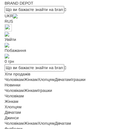
BRAND DEPOT
UKR
RUS
Увійти
Побажання
0 грн
Хіти продажів
Чоловікам
Жінкам
Хлопцям
Дівчатам
Іграшки
Новинки
Чоловікам
Жінкам
Іграшки
Чоловікам
Жінкам
Хлопцям
Дівчатам
Джинси
Чоловікам
Жінкам
Хлопцям
Дівчатам
Футболки