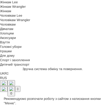
Жінкам Lee
Жінкам Wrangler
Жінкам
Чоловікам Lee
Чоловікам Wrangler
Чоловікам
Дівчатам
Хлопцям
Аксесуари
Взуття
Головні убори
Іграшки
Для дому
Спорт і захоплення
Дитячий транспорт
Зручна система обміну та повернення.
UKR
RUS
0
Рекомендуємо розпочати роботу з сайтом з натискання кнопки
"Меню".