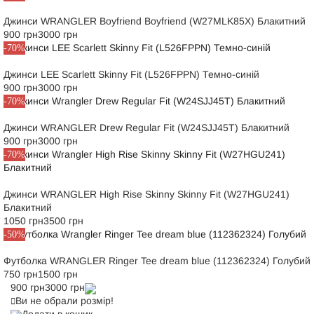
Джинси WRANGLER Boyfriend Boyfriend (W27MLK85X) Блакитний
900 грн
3000 грн
-70%
Джинси LEE Scarlett Skinny Fit (L526FPPN) Темно-синій
900 грн
3000 грн
-70%
Джинси WRANGLER Drew Regular Fit (W24SJJ45T) Блакитний
900 грн
3000 грн
-70%
Джинси WRANGLER High Rise Skinny Skinny Fit (W27HGU241)
Блакитний
1050 грн
3500 грн
-50%
Футболка WRANGLER Ringer Tee dream blue (112362324) Голубий
750 грн
1500 грн
900 грн
3000 грн
Ви не обрали розмір!