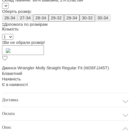
Склад тканини:
98% Бавовна, 2% Еластан
Оберіть розмір:
26-34
27-34
28-34
29-32
29-34
30-32
30-34
Допомога по розмірам
Кількість:
Ви не обрали розмір!
Додати в кошик
Джинси Wrangler Molly Straight Regular Fit (W26FJJ45T)
Блакитний
Наявність
Є в наявності
Доставка
Оплата
Опис