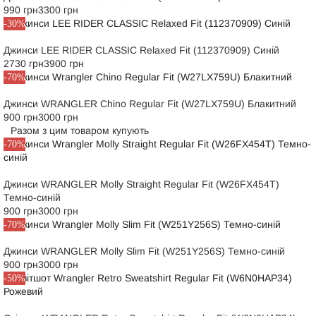
990 грн
3300 грн
-30%
Джинси LEE RIDER CLASSIC Relaxed Fit (112370909) Синій
2730 грн
3900 грн
-70%
Джинси WRANGLER Chino Regular Fit (W27LX759U) Блакитний
900 грн
3000 грн
Разом з цим товаром купують
-70%
Джинси WRANGLER Molly Straight Regular Fit (W26FX454T)
Темно-синій
900 грн
3000 грн
-70%
Джинси WRANGLER Molly Slim Fit (W251Y256S) Темно-синій
900 грн
3000 грн
-50%