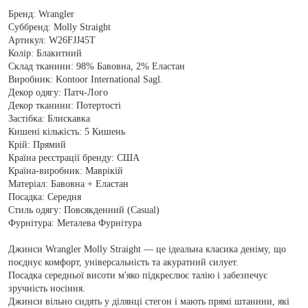
Бренд:
Wrangler
Суббренд:
Molly Straight
Артикул:
W26FJJ45T
Колір:
Блакитний
Склад тканини:
98% Бавовна, 2% Еластан
Виробник:
Kontoor International Sagl.
Декор одягу:
Патч-Лого
Декор тканини:
Потертості
Застібка:
Блискавка
Кишені кількість:
5 Кишень
Крій:
Прямий
Країна реєстрації бренду:
США
Країна-виробник:
Маврікій
Матеріал:
Бавовна + Еластан
Посадка:
Середня
Стиль одягу:
Повсякденний (Casual)
Фурнітура:
Металева Фурнітура
Джинси Wrangler Molly Straight — це ідеальна класика деніму, що
поєднує комфорт, універсальність та акуратний силует.
Посадка середньої висоти м'яко підкреслює талію і забезпечує
зручність носіння.
Джинси вільно сидять у ділянці стегон і мають прямі штанини, які