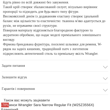
йдуть рівно по всій довжині без завуження.
Такий крій створює збалансований силует, візуально вирівнює
пропорції та підходить для будь-якого типу фігури.
Високоякісний денім із додаванням еластану створює ідеальний
баланс між щільністю та еластичністю: тканина м'яко адаптується до
рухів, не втрачаючи своєї структури.
Поверхня матеріалу відрізняється благородною фактурою та
акуратною обробкою, що надає моделі преміального зовнішнього
вигляду.
Фірмова брендована фурнітура, посилені шльовки для ременя, W-
рядок на задніх кишенях, традиційний патч з логотипом
підкреслюють автентичний стиль та преміальну якість Wrangler.
Задати питання
Залишити відгук
Гарантія і повернення
Також вас можуть зацікавити
-70%