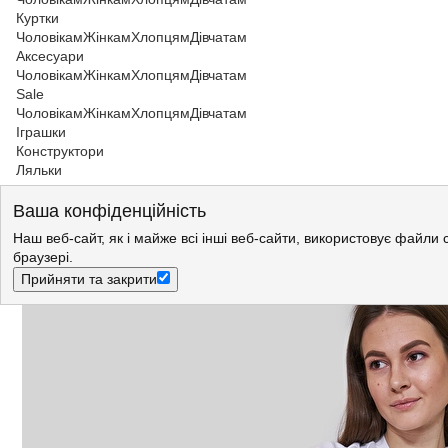
Куртки
Чоловікам
Жінкам
Хлопцям
Дівчатам
Аксесуари
Чоловікам
Жінкам
Хлопцям
Дівчатам
Sale
Чоловікам
Жінкам
Хлопцям
Дівчатам
Іграшки
Конструктори
Ляльки
Жінкам
>
Джинси
>
Джинси Wrangler
Ваша конфіденційність
Джинси Wrangler Sara Narrow Regular Fit (W25Z3556X) Блакитни
Наш веб-сайт, як і майже всі інші веб-сайти, використовує файли 
браузері.
Прийняти та закрити