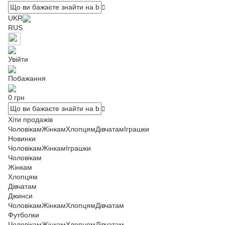
UKR
RUS
Увійти
Побажання
0 грн
Хіти продажів
Чоловікам
Жінкам
Хлопцям
Дівчатам
Іграшки
Новинки
Чоловікам
Жінкам
Іграшки
Чоловікам
Жінкам
Хлопцям
Дівчатам
Джинси
Чоловікам
Жінкам
Хлопцям
Дівчатам
Футболки
Чоловікам
Жінкам
Хлопцям
Дівчатам