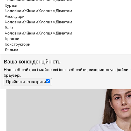
Куртки
Чоловікам
Жінкам
Хлопцям
Дівчатам
Аксесуари
Чоловікам
Жінкам
Хлопцям
Дівчатам
Sale
Чоловікам
Жінкам
Хлопцям
Дівчатам
Іграшки
Конструктори
Ляльки
Жінкам
>
Джинси
>
Джинси Wrangler
Ваша конфіденційність
Джинси Wrangler Sara Narrow Regular Fit (W25Z3556X) Блакитни
Наш веб-сайт, як і майже всі інші веб-сайти, використовує файли 
браузері.
Прийняти та закрити