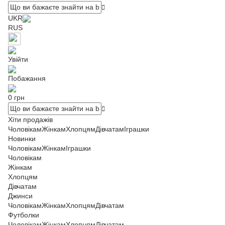
UKR
RUS
Увійти
Побажання
0 грн
Хіти продажів
Чоловікам
Жінкам
Хлопцям
Дівчатам
Іграшки
Новинки
Чоловікам
Жінкам
Іграшки
Чоловікам
Жінкам
Хлопцям
Дівчатам
Джинси
Чоловікам
Жінкам
Хлопцям
Дівчатам
Футболки
Чоловікам
Жінкам
Хлопцям
Дівчатам