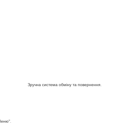
Оформити замовлення просто і безпечно.
Зручна система обміну та повернення.
Меню".