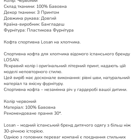
Колір:
Червоний
Склад тканини:
100% Бавовна
Декор тканини:
З Принтом
Довжина рукава:
Довгий
Країна-виробник:
Бангладеш
Фурнітура:
Пластикова Фурнітура
Кофта спортивна Losan на хлопчика.
Спортивна кофта для хлопчика відомого іспанського бренду
LOSAN.
Яскравий колір і оригінальний літерний принт, надають цій
моделі неповторного стилю.
Цей виріб має досконале виконання: рівні шви, натуральний
матеріал та якісну фурнітуру.
Спортивна кофта – незамінна річ у гардеробі вашої дитини.
Колір червоний
Матеріал: 100% Бавовна
Рекомендоване прання 30*.
Losan – модний іспанський бренд дитячого одягу з більш ніж
30-річною історією.
Однією з головних переваг компанії є поєднання стильних