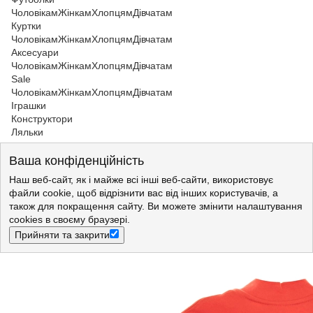
Чоловікам
Жінкам
Хлопцям
Дівчатам
Куртки
Чоловікам
Жінкам
Хлопцям
Дівчатам
Аксесуари
Чоловікам
Жінкам
Хлопцям
Дівчатам
Sale
Чоловікам
Жінкам
Хлопцям
Дівчатам
Іграшки
Конструктори
Ляльки
Хлопцям
>
Кофти
>
Кофти Losan
Ваша конфіденційність
Кофта Losan Junior boys (413-6652AA/51) Червоний
Наш веб-сайт, як і майже всі інші веб-сайти, використовує
файли cookie, щоб відрізнити вас від інших користувачів, а
також для покращення сайту. Ви можете змінити налаштування
cookies в своєму браузері.
Прийняти та закрити