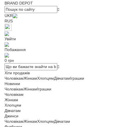
BRAND DEPOT
UKR
RUS
Увійти
Побажання
0 грн
Хіти продажів
Чоловікам
Жінкам
Хлопцям
Дівчатам
Іграшки
Новинки
Чоловікам
Жінкам
Іграшки
Чоловікам
Жінкам
Хлопцям
Дівчатам
Джинси
Чоловікам
Жінкам
Хлопцям
Дівчатам
Футболки