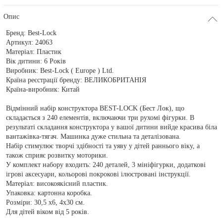
Опис
Бренд:
Best-Lock
Артикул:
24063
Матеріал:
Пластик
Вік дитини:
6 Років
Виробник:
Best-Lock ( Europe ) Ltd.
Країна реєстрації бренду:
ВЕЛИКОБРИТАНІЯ
Країна-виробник:
Китай
Відмінний набір конструктора BEST-LOCK (Бест Лок), що
складається з 240 елементів, включаючи три рухомі фігурки. В
результаті складання конструктора у вашої дитини вийде красива біла
вантажівка-тягач. Машинка дуже стильна та деталізована.
Набір стимулює творчі здібності та уяву у дітей раннього віку, а
також сприяє розвитку моторики.
У комплект набору входить: 240 деталей, 3 мініфігурки, додаткові
ігрові аксесуари, кольорові покрокові ілюстровані інструкції.
Матеріал: високоякісний пластик.
Упаковка: картонна коробка.
Розміри: 30,5 x6, 4x30 см.
Для дітей віком від 5 років.