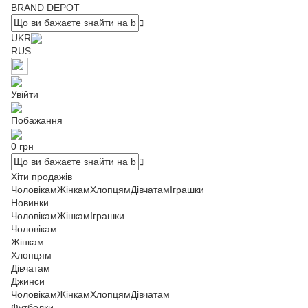
BRAND DEPOT
UKR
RUS
Увійти
Побажання
0 грн
Хіти продажів
Чоловікам
Жінкам
Хлопцям
Дівчатам
Іграшки
Новинки
Чоловікам
Жінкам
Іграшки
Чоловікам
Жінкам
Хлопцям
Дівчатам
Джинси
Чоловікам
Жінкам
Хлопцям
Дівчатам
Футболки