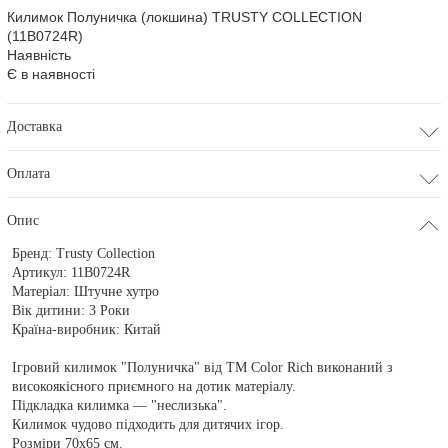
Килимок Полуничка (локшина) TRUSTY COLLECTION
(11B0724R)
Наявність
Є в наявності
Доставка
Оплата
Опис
Бренд:
Trusty Collection
Артикул:
11B0724R
Матеріал:
Штучне хутро
Вік дитини:
3 Роки
Країна-виробник:
Китай
Ігровий килимок "Полуничка" від ТМ Color Rich виконаний з
високоякісного приємного на дотик матеріалу.
Підкладка килимка — "неслизька".
Килимок чудово підходить для дитячих ігор.
Розміри 70х65 см.