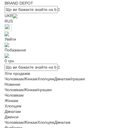
BRAND DEPOT
UKR
RUS
Увійти
Побажання
0 грн
Хіти продажів
Чоловікам
Жінкам
Хлопцям
Дівчатам
Іграшки
Новинки
Чоловікам
Жінкам
Іграшки
Чоловікам
Жінкам
Хлопцям
Дівчатам
Джинси
Чоловікам
Жінкам
Хлопцям
Дівчатам
Футболки