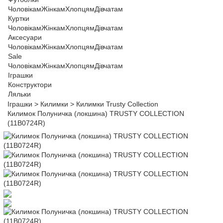
Чоловікам
Жінкам
Хлопцям
Дівчатам
Куртки
Чоловікам
Жінкам
Хлопцям
Дівчатам
Аксесуари
Чоловікам
Жінкам
Хлопцям
Дівчатам
Sale
Чоловікам
Жінкам
Хлопцям
Дівчатам
Іграшки
Конструктори
Ляльки
Іграшки
>
Килимки
>
Килимки Trusty Collection
Килимок Полуничка (локшина) TRUSTY COLLECTION
(11B0724R)