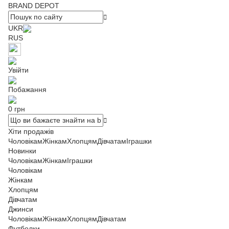
BRAND DEPOT
UKR
RUS
Увійти
Побажання
0 грн
Хіти продажів
Чоловікам
Жінкам
Хлопцям
Дівчатам
Іграшки
Новинки
Чоловікам
Жінкам
Іграшки
Чоловікам
Жінкам
Хлопцям
Дівчатам
Джинси
Чоловікам
Жінкам
Хлопцям
Дівчатам
Футболки