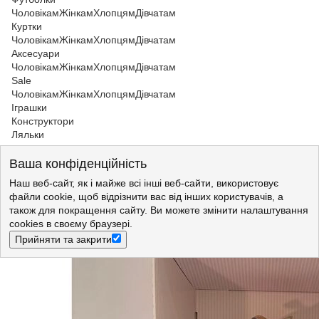
Чоловікам
Жінкам
Хлопцям
Дівчатам
Куртки
Чоловікам
Жінкам
Хлопцям
Дівчатам
Аксесуари
Чоловікам
Жінкам
Хлопцям
Дівчатам
Sale
Чоловікам
Жінкам
Хлопцям
Дівчатам
Іграшки
Конструктори
Ляльки
Іграшки
>
Ляльки
>
Ляльки Berjuan
Ваша конфіденційність
Лялька My girl pelirroja 35 см BERJUAN (894)
Наш веб-сайт, як і майже всі інші веб-сайти, використовує
файли cookie, щоб відрізнити вас від інших користувачів, а
також для покращення сайту. Ви можете змінити налаштування
cookies в своєму браузері.
Прийняти та закрити