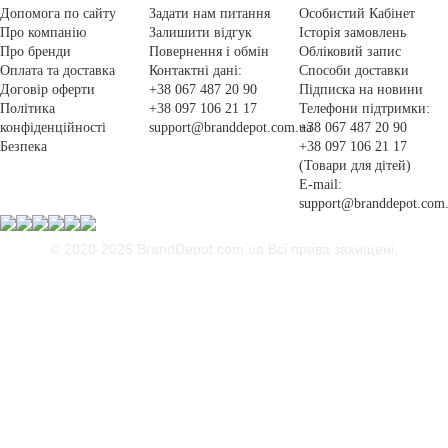
Допомога по сайту
Задати нам питання
Особистий Кабінет
Про компанію
Залишити відгук
Історія замовлень
Про бренди
Повернення і обмін
Обліковий запис
Оплата та доставка
Контактні дані:
Способи доставки
Договір оферти
+38 067 487 20 90
Підписка на новини
Політика
+38 097 106 21 17
Телефони підтримки:
конфіденційності
support@branddepot.com.ua
+38 067 487 20 90
Безпека
+38 097 106 21 17
(Товари для дітей)
E-mail:
support@branddepot.com
© 2020-2026 BrandDepot.com.ua
Всі права захищені.