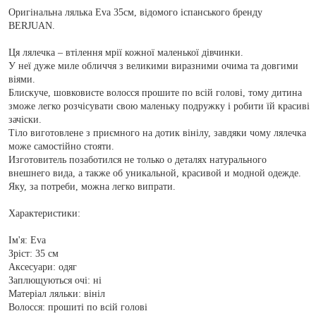
Оригінальна лялька Eva 35см, відомого іспанського бренду
BERJUAN.
Ця лялечка – втілення мрії кожної маленької дівчинки.
У неї дуже миле обличчя з великими виразними очима та довгими
віями.
Блискуче, шовковисте волосся прошите по всій голові, тому дитина
зможе легко розчісувати свою маленьку подружку і робити їй красиві
зачіски.
Тіло виготовлене з приємного на дотик вінілу, завдяки чому лялечка
може самостійно стояти.
Изготовитель позаботился не только о деталях натурального
внешнего вида, а также об уникальной, красивой и модной одежде.
Яку, за потреби, можна легко випрати.
Характеристики:
Ім'я: Eva
Зріст: 35 см
Аксесуари: одяг
Заплющуються очі: ні
Матеріал ляльки: вініл
Волосся: прошиті по всій голові