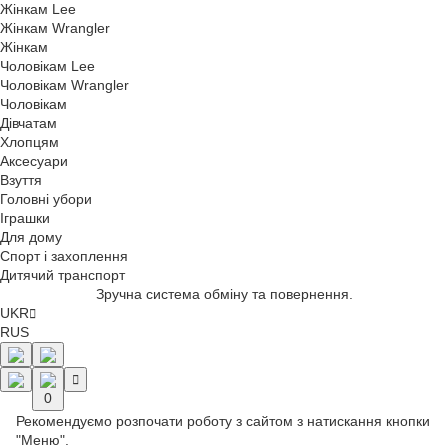
Жінкам Lee
Жінкам Wrangler
Жінкам
Чоловікам Lee
Чоловікам Wrangler
Чоловікам
Дівчатам
Хлопцям
Аксесуари
Взуття
Головні убори
Іграшки
Для дому
Спорт і захоплення
Дитячий транспорт
Оформити замовлення просто і безпечно.
UKR
RUS
0
Рекомендуємо розпочати роботу з сайтом з натискання кнопки
"Меню".