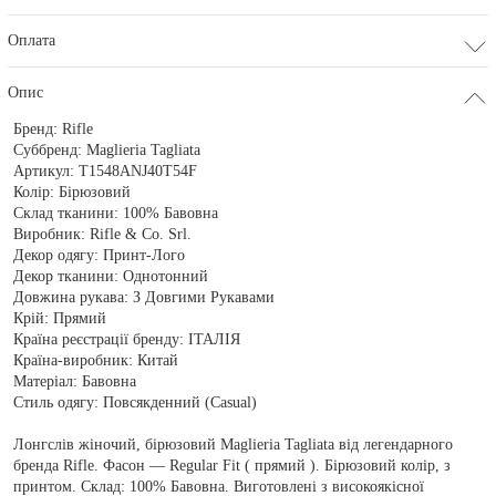
Оплата
Опис
Бренд:
Rifle
Суббренд:
Maglieria Tagliata
Артикул:
T1548ANJ40T54F
Колір:
Бірюзовий
Склад тканини:
100% Бавовна
Виробник:
Rifle & Co. Srl.
Декор одягу:
Принт-Лого
Декор тканини:
Однотонний
Довжина рукава:
З Довгими Рукавами
Крій:
Прямий
Країна реєстрації бренду:
ІТАЛІЯ
Країна-виробник:
Китай
Матеріал:
Бавовна
Стиль одягу:
Повсякденний (Casual)
Лонгслів жіночий, бірюзовий Maglieria Tagliata від легендарного
бренда Rifle. Фасон — Regular Fit ( прямий ). Бірюзовий колір, з
принтом. Склад: 100% Бавовна. Виготовлені з високоякісної