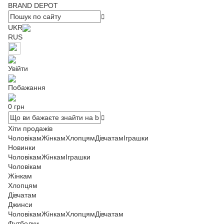
BRAND DEPOT
UKR
RUS
Увійти
Побажання
0 грн
Хіти продажів
Чоловікам
Жінкам
Хлопцям
Дівчатам
Іграшки
Новинки
Чоловікам
Жінкам
Іграшки
Чоловікам
Жінкам
Хлопцям
Дівчатам
Джинси
Чоловікам
Жінкам
Хлопцям
Дівчатам
Футболки