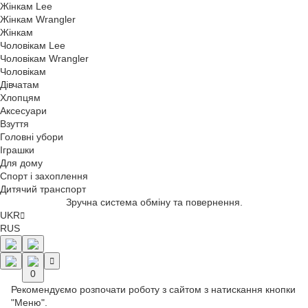
Жінкам Lee
Жінкам Wrangler
Жінкам
Чоловікам Lee
Чоловікам Wrangler
Чоловікам
Дівчатам
Хлопцям
Аксесуари
Взуття
Головні убори
Іграшки
Для дому
Спорт і захоплення
Дитячий транспорт
Оформити замовлення просто і безпечно.
UKR
RUS
0
Рекомендуємо розпочати роботу з сайтом з натискання кнопки
"Меню".