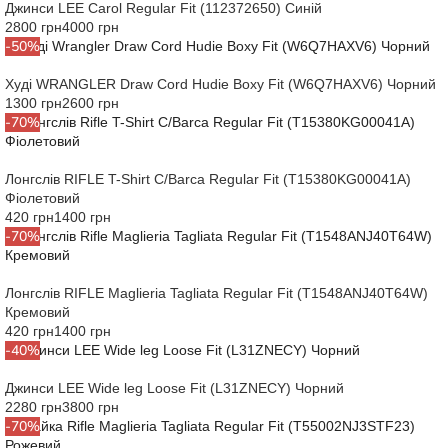
Джинси LEE Carol Regular Fit (112372650) Синій
2800 грн
4000 грн
-50%
Худі WRANGLER Draw Cord Hudie Boxy Fit (W6Q7HAXV6) Чорний
1300 грн
2600 грн
-70%
Лонгслів RIFLE T-Shirt C/Barca Regular Fit (T15380KG00041A)
Фіолетовий
420 грн
1400 грн
-70%
Лонгслів RIFLE Maglieria Tagliata Regular Fit (T1548ANJ40T64W)
Кремовий
420 грн
1400 грн
-40%
Джинси LEE Wide leg Loose Fit (L31ZNECY) Чорний
2280 грн
3800 грн
-70%