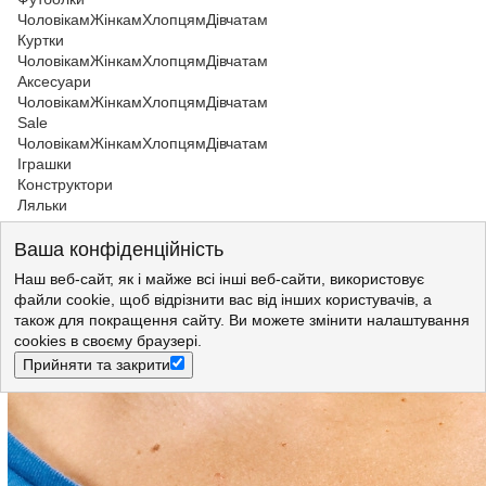
Чоловікам
Жінкам
Хлопцям
Дівчатам
Куртки
Чоловікам
Жінкам
Хлопцям
Дівчатам
Аксесуари
Чоловікам
Жінкам
Хлопцям
Дівчатам
Sale
Чоловікам
Жінкам
Хлопцям
Дівчатам
Іграшки
Конструктори
Ляльки
Жінкам
>
Кофти та светри
>
Лонгсліви
>
Лонгсліви Rifle
Ваша конфіденційність
Лонгслів Rifle Maglieria Tagliata Regular Fit (T1548ANJ40T54F)
Бірюзовий
Наш веб-сайт, як і майже всі інші веб-сайти, використовує
файли cookie, щоб відрізнити вас від інших користувачів, а
також для покращення сайту. Ви можете змінити налаштування
cookies в своєму браузері.
Прийняти та закрити