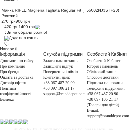
Майка RIFLE Maglieria Tagliata Regular Fit (T55002NJ3STF23)
Рожевий
270 грн
900 грн
420 грн
1400 грн
Ви не обрали розмір!
Додати в кошик
Наверх
Інформація
Служба підтримки
Особистий Кабінет
Допомога по сайту
Задати нам питання
Особистий Кабінет
Про компанію
Залишити відгук
Історія замовлень
Про бренди
Повернення і обмін
Обліковий запис
Оплата та доставка
Контактні дані:
Способи доставки
Договір оферти
+38 067 487 20 90
Підписка на новини
Політика
+38 097 106 21 17
Телефони підтримки:
конфіденційності
support@branddepot.com.ua
+38 067 487 20 90
Безпека
+38 097 106 21 17
(Товари для дітей)
E-mail:
support@branddepot.com
© 2020-2026 BrandDepot.com.ua
Всі права захищені.