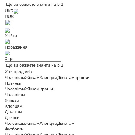
UKR
RUS
Увійти
Побажання
0 грн
Хіти продажів
Чоловікам
Жінкам
Хлопцям
Дівчатам
Іграшки
Новинки
Чоловікам
Жінкам
Іграшки
Чоловікам
Жінкам
Хлопцям
Дівчатам
Джинси
Чоловікам
Жінкам
Хлопцям
Дівчатам
Футболки
Чоловікам
Жінкам
Хлопцям
Дівчатам