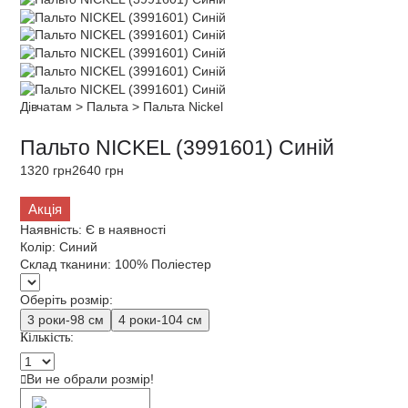
Дівчатам
>
Пальта
>
Пальта Nickel
Пальто NICKEL (3991601) Синій
1320 грн
2640 грн
Акція
Наявність:
Є в наявності
Колір:
Синий
Склад тканини:
100% Поліестер
Оберіть розмір:
3 роки-98 см
4 роки-104 см
Кількість:
Ви не обрали розмір!
Додати в кошик