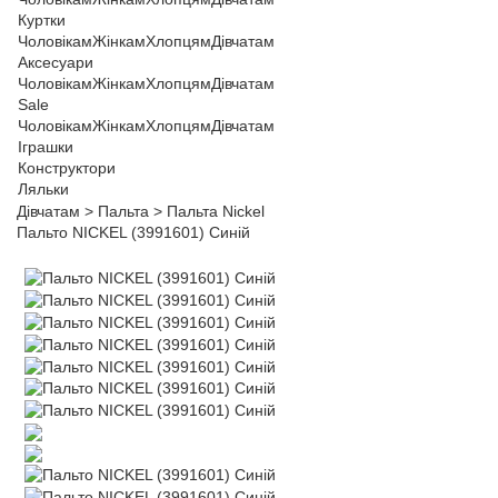
Куртки
Чоловікам
Жінкам
Хлопцям
Дівчатам
Аксесуари
Чоловікам
Жінкам
Хлопцям
Дівчатам
Sale
Чоловікам
Жінкам
Хлопцям
Дівчатам
Іграшки
Конструктори
Ляльки
Дівчатам
>
Пальта
>
Пальта Nickel
Пальто NICKEL (3991601) Синій