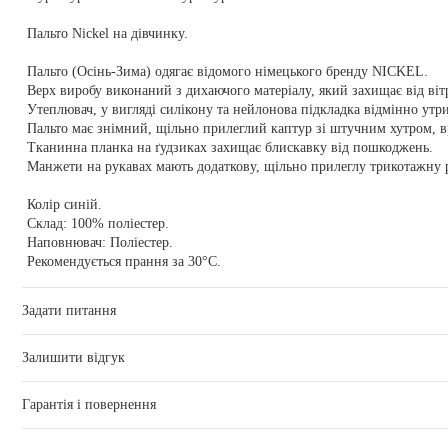
Пальто Nickel на дівчинку.
Пальто (Осінь-Зима) одягає відомого німецького бренду NICKEL.
Верх виробу виконаний з дихаючого матеріалу, який захищає від вітр
Утеплювач, у вигляді силікону та нейлонова підкладка відмінно утр
Пальто має знімний, щільно прилеглий каптур зі штучним хутром, вр
Тканинна планка на ґудзиках захищає блискавку від пошкоджень.
Манжети на рукавах мають додаткову, щільно прилеглу трикотажну 
Колір синій.
Склад: 100% поліестер.
Наповнювач: Поліестер.
Рекомендується прання за 30°С.
Задати питання
Залишити відгук
Гарантія і повернення