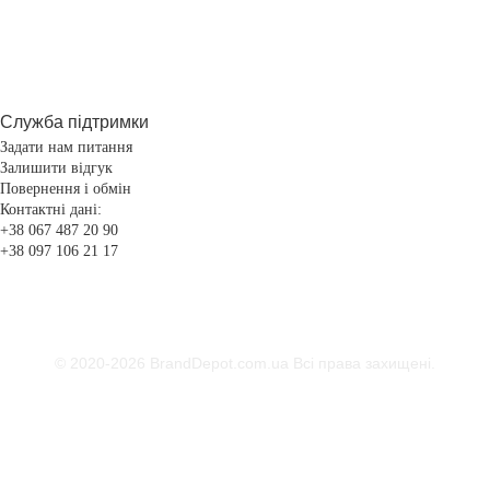
Служба підтримки
Задати нам питання
Залишити відгук
Повернення і обмін
Контактні дані:
+38 067 487 20 90
+38 097 106 21 17
© 2020-2026 BrandDepot.com.ua
Всі права захищені.