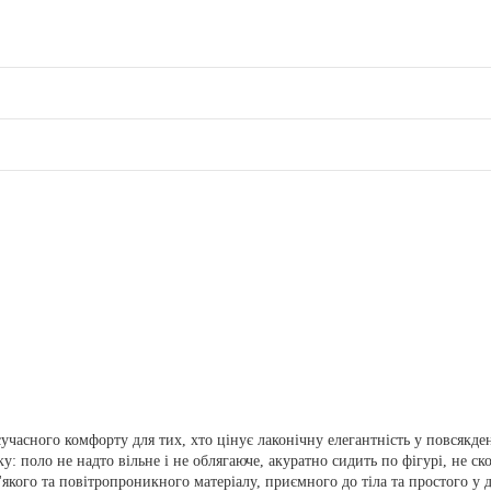
сучасного комфорту для тих, хто цінує лаконічну елегантність у повсякде
: поло не надто вільне і не облягаюче, акуратно сидить по фігурі, не с
кого та повітропроникного матеріалу, приємного до тіла та простого у д