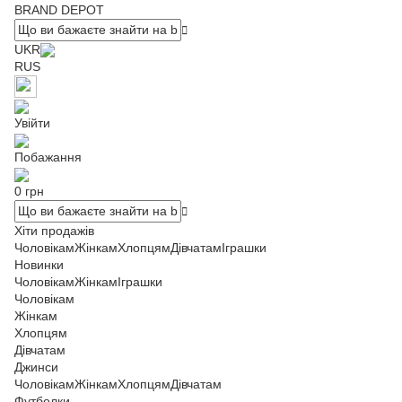
BRAND DEPOT
UKR
RUS
Увійти
Побажання
0 грн
Хіти продажів
Чоловікам
Жінкам
Хлопцям
Дівчатам
Іграшки
Новинки
Чоловікам
Жінкам
Іграшки
Чоловікам
Жінкам
Хлопцям
Дівчатам
Джинси
Чоловікам
Жінкам
Хлопцям
Дівчатам
Футболки