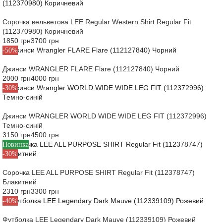
Сорочка вельветова LEE Regular Western Shirt Regular Fit
(112370980) Коричневий
1850 грн
3700 грн
-50%
Джинси WRANGLER FLARE Flare (112127840) Чорний
2000 грн
4000 грн
-30%
Джинси WRANGLER WORLD WIDE WIDE LEG FIT (112372996)
Темно-синій
3150 грн
4500 грн
Новинка
-30%
Сорочка LEE ALL PURPOSE SHIRT Regular Fit (112378747)
Блакитний
2310 грн
3300 грн
-40%
Футболка LEE Legendary Dark Mauve (112339109) Рожевий