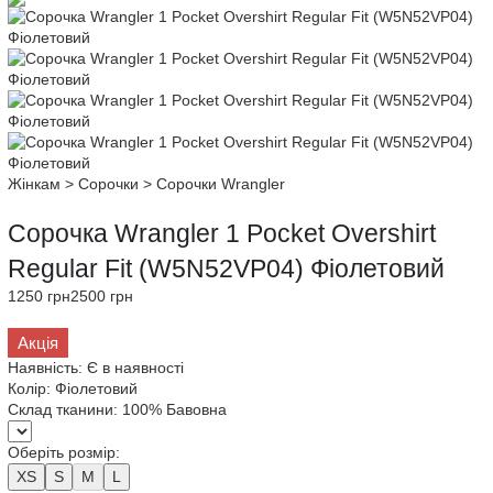
Жінкам
>
Сорочки
>
Сорочки Wrangler
Сорочка Wrangler 1 Pocket Overshirt
Regular Fit (W5N52VP04) Фіолетовий
1250 грн
2500 грн
Акція
Наявність:
Є в наявності
Колір:
Фіолетовий
Склад тканини:
100% Бавовна
Оберіть розмір:
XS
S
M
L