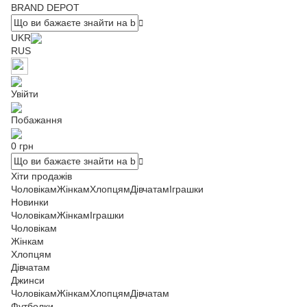
BRAND DEPOT
UKR
RUS
Увійти
Побажання
0 грн
Хіти продажів
Чоловікам
Жінкам
Хлопцям
Дівчатам
Іграшки
Новинки
Чоловікам
Жінкам
Іграшки
Чоловікам
Жінкам
Хлопцям
Дівчатам
Джинси
Чоловікам
Жінкам
Хлопцям
Дівчатам
Футболки