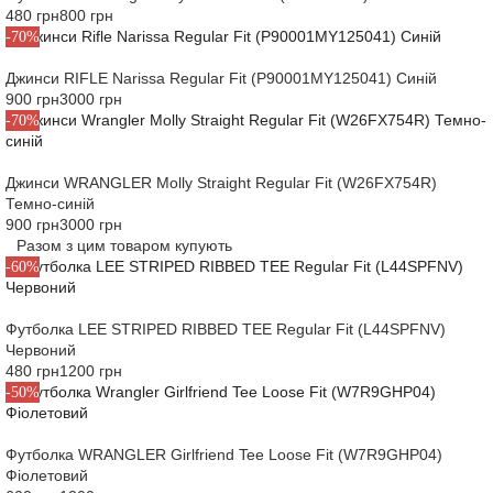
480 грн
800 грн
-70%
Джинси RIFLE Narissa Regular Fit (P90001MY125041) Синій
900 грн
3000 грн
-70%
Джинси WRANGLER Molly Straight Regular Fit (W26FX754R)
Темно-синій
900 грн
3000 грн
Разом з цим товаром купують
-60%
Футболка LEE STRIPED RIBBED TEE Regular Fit (L44SPFNV)
Червоний
480 грн
1200 грн
-50%
Футболка WRANGLER Girlfriend Tee Loose Fit (W7R9GHP04)
Фіолетовий