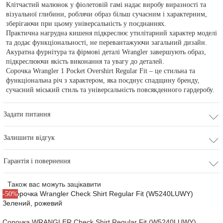
Клітчастий малюнок у фіолетовій гамі надає виробу виразності та
візуальної глибини, роблячи образ більш сучасним і характерним,
зберігаючи при цьому універсальність у поєднаннях.
Практична нагрудна кишеня підкреслює утилітарний характер моделі
та додає функціональності, не перевантажуючи загальний дизайн.
Акуратна фурнітура та фірмові деталі Wrangler завершують образ,
підкреслюючи якість виконання та увагу до деталей.
Сорочка Wrangler 1 Pocket Overshirt Regular Fit – це стильна та
функціональна річ з характером, яка поєднує спадщину бренду,
сучасний міський стиль та універсальність повсякденного гардеробу.
Задати питання
Залишити відгук
Гарантія і повернення
Також вас можуть зацікавити
-50%
Сорочка WRANGLER Check Shirt Regular Fit (W5240LUWY)