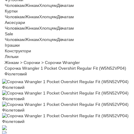
Чоловікам
Жінкам
Хлопцям
Дівчатам
Куртки
Чоловікам
Жінкам
Хлопцям
Дівчатам
Аксесуари
Чоловікам
Жінкам
Хлопцям
Дівчатам
Sale
Чоловікам
Жінкам
Хлопцям
Дівчатам
Іграшки
Конструктори
Ляльки
Жінкам
>
Сорочки
>
Сорочки Wrangler
Сорочка Wrangler 1 Pocket Overshirt Regular Fit (W5N52VP04)
Фіолетовий