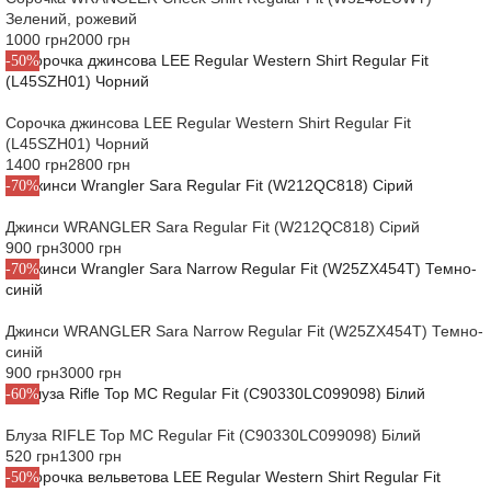
Зелений, рожевий
1000 грн
2000 грн
-50%
Сорочка джинсова LEE Regular Western Shirt Regular Fit
(L45SZH01) Чорний
1400 грн
2800 грн
-70%
Джинси WRANGLER Sara Regular Fit (W212QC818) Сірий
900 грн
3000 грн
-70%
Джинси WRANGLER Sara Narrow Regular Fit (W25ZX454T) Темно-
синій
900 грн
3000 грн
-60%
Блуза RIFLE Top MC Regular Fit (C90330LC099098) Білий
520 грн
1300 грн
-50%