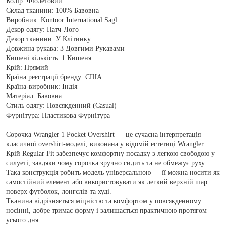
Колір:
Фіолетовий
Склад тканини:
100% Бавовна
Виробник:
Kontoor International Sagl.
Декор одягу:
Патч-Лого
Декор тканини:
У Клітинку
Довжина рукава:
З Довгими Рукавами
Кишені кількість:
1 Кишеня
Крій:
Прямий
Країна реєстрації бренду:
США
Країна-виробник:
Індія
Матеріал:
Бавовна
Стиль одягу:
Повсякденний (Casual)
Фурнітура:
Пластикова Фурнітура
Сорочка Wrangler 1 Pocket Overshirt — це сучасна інтерпретація
класичної overshirt-моделі, виконана у відомій естетиці Wrangler.
Крій Regular Fit забезпечує комфортну посадку з легкою свободою у
силуеті, завдяки чому сорочка зручно сидить та не обмежує руху.
Така конструкція робить модель універсальною — її можна носити як
самостійний елемент або використовувати як легкий верхній шар
поверх футболок, лонгслів та худі.
Тканина відрізняється міцністю та комфортом у повсякденному
носінні, добре тримає форму і залишається практичною протягом
усього дня.