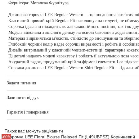
Фурнітура:
Металева Фурнітура
Джинсова сорочка LEE Regular Western — це поєднання автентичної
Класичний прямий крій Regular Fit наголошує на силуеті, не обмежу
Сорочка ідеально підходить як для самостійного носіння, так і як д
Модель виконана з якісного деніму на основі бавовни з додаванням 
Матеріал відрізняється м'якістю, стійкістю до зношування та зберіга
Глибокий чорний колір надає сорочці виразності і робить її особлив
Дизайн витриманий у класичній western-естетиці: характерна кокетка
Ці деталі надають моделі характеру і роблять її актуальною поза часо
Акуратний рядок, продуманий крій та фірмові елементи Lee підкресл
Сорочка джинсова LEE Regular Western Shirt Regular Fit — ідеальний
Задати питання
Залишити відгук
Гарантія і повернення
Також вас можуть зацікавити
-60%