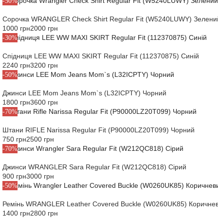
-50%
Сорочка WRANGLER Check Shirt Regular Fit (W5240LUWY) Зелени
1000 грн
2000 грн
-30%
Спідниця LEE WW MAXI SKIRT Regular Fit (112370875) Синій
2240 грн
3200 грн
-50%
Джинси LEE Mom Jeans Mom`s (L32ICPTY) Чорний
1800 грн
3600 грн
-70%
Штани RIFLE Narissa Regular Fit (P90000LZ20T099) Чорний
750 грн
2500 грн
-70%
Джинси WRANGLER Sara Regular Fit (W212QC818) Сірий
900 грн
3000 грн
-50%
Ремінь WRANGLER Leather Covered Buckle (W0260UK85) Коричне
1400 грн
2800 грн