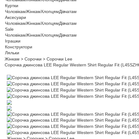
Куртки
Чоловікам
Жінкам
Хлопцям
Дівчатам
Аксесуари
Чоловікам
Жінкам
Хлопцям
Дівчатам
Sale
Чоловікам
Жінкам
Хлопцям
Дівчатам
Іграшки
Конструктори
Ляльки
Жінкам
>
Сорочки
>
Сорочки Lee
Сорочка джинсова LEE Regular Western Shirt Regular Fit (L45SZ
Жінкам
>
Сорочки
>
Сорочки Lee