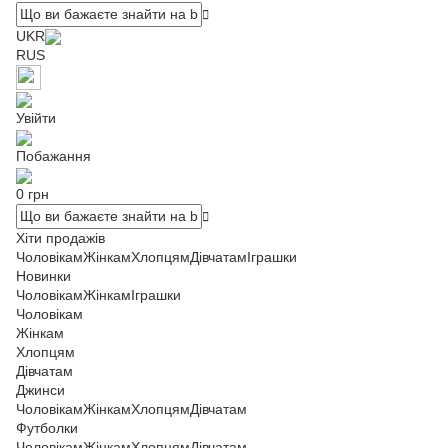
UKR
RUS
Увійти
Побажання
0 грн
Хіти продажів
Чоловікам
Жінкам
Хлопцям
Дівчатам
Іграшки
Новинки
Чоловікам
Жінкам
Іграшки
Чоловікам
Жінкам
Хлопцям
Дівчатам
Джинси
Чоловікам
Жінкам
Хлопцям
Дівчатам
Футболки
Чоловікам
Жінкам
Хлопцям
Дівчатам