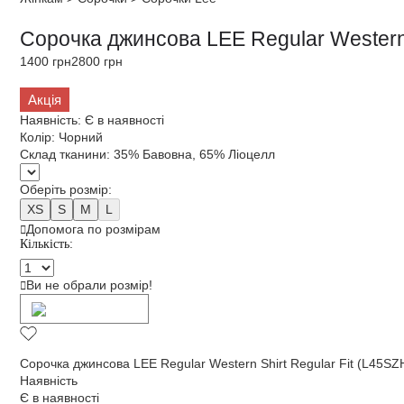
Сорочка джинсова LEE Regular Western 
1400 грн
2800 грн
Акція
Наявність:
Є в наявності
Колір:
Чорний
Склад тканини:
35% Бавовна, 65% Ліоцелл
Оберіть розмір:
XS
S
M
L
Допомога по розмірам
Кількість:
Ви не обрали розмір!
Додати в кошик
Сорочка джинсова LEE Regular Western Shirt Regular Fit (L45S
Наявність
Є в наявності