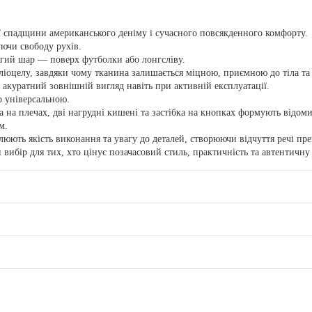
 спадщини американського деніму і сучасного повсякденного комфорту.
ючи свободу рухів.
ругий шар — поверх футболки або лонгсліву.
ліоцелу, завдяки чому тканина залишається міцною, приємною до тіла та 
є акуратний зовнішній вигляд навіть при активній експлуатації.
о універсальною.
 на плечах, дві нагрудні кишені та застібка на кнопках формують відоми
м.
юють якість виконання та увагу до деталей, створюючи відчуття речі пре
 вибір для тих, хто цінує позачасовий стиль, практичність та автентичну 