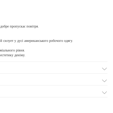
добре пропускає повітря.
й силует у дусі американського робочого одягу.
міального рівня.
естетику деніму.