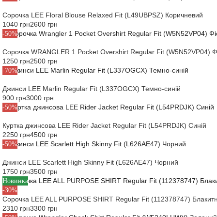
Сорочка LEE Floral Blouse Relaxed Fit (L49UBPSZ) Коричневий
1040 грн
2600 грн
-50%
Сорочка WRANGLER 1 Pocket Overshirt Regular Fit (W5N52VP04) Ф
1250 грн
2500 грн
-70%
Джинси LEE Marlin Regular Fit (L337OGCX) Темно-синій
900 грн
3000 грн
-50%
Куртка джинсова LEE Rider Jacket Regular Fit (L54PRDJK) Синій
2250 грн
4500 грн
-50%
Джинси LEE Scarlett High Skinny Fit (L626AE47) Чорний
1750 грн
3500 грн
Новинка
-30%
Сорочка LEE ALL PURPOSE SHIRT Regular Fit (112378747) Блакит
2310 грн
3300 грн