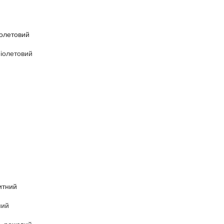
іолетовий
ний