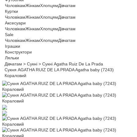
Чоловікам
Жінкам
Хлопцям
Дівчатам
Куртки
Чоловікам
Жінкам
Хлопцям
Дівчатам
Аксесуари
Чоловікам
Жінкам
Хлопцям
Дівчатам
Sale
Чоловікам
Жінкам
Хлопцям
Дівчатам
Іграшки
Конструктори
Ляльки
Дівчатам
>
Сукні
>
Сукні Agatha Ruiz De La Prada
Сукня AGATHA RUIZ DE LA PRADA Agatha baby (7243)
Кораловий