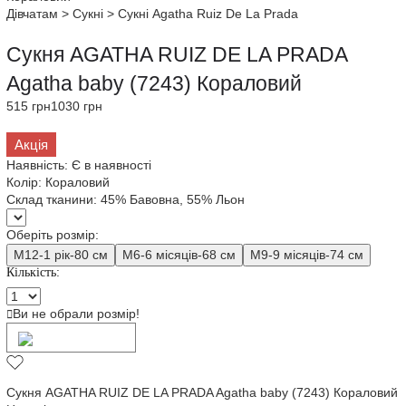
Дівчатам
>
Сукні
>
Сукні Agatha Ruiz De La Prada
Сукня AGATHA RUIZ DE LA PRADA
Agatha baby (7243) Кораловий
515 грн
1030 грн
Акція
Наявність:
Є в наявності
Колір:
Кораловий
Склад тканини:
45% Бавовна, 55% Льон
Оберіть розмір:
M12-1 рік-80 см
M6-6 місяців-68 см
M9-9 місяців-74 см
Кількість:
Ви не обрали розмір!
Додати в кошик
Сукня AGATHA RUIZ DE LA PRADA Agatha baby (7243) Кораловий