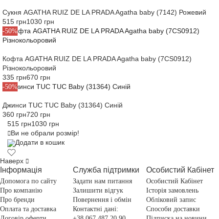
Сукня AGATHA RUIZ DE LA PRADA Agatha baby (7142) Рожевий
515 грн
1030 грн
-50%
Кофта AGATHA RUIZ DE LA PRADA Agatha baby (7CS0912)
Різнокольоровий
335 грн
670 грн
-50%
Джинси TUC TUC Baby (31364) Синій
360 грн
720 грн
515 грн
1030 грн
Ви не обрали розмір!
Додати в кошик
Наверх
Інформація
Служба підтримки
Особистий Кабінет
Допомога по сайту
Задати нам питання
Особистий Кабінет
Про компанію
Залишити відгук
Історія замовлень
Про бренди
Повернення і обмін
Обліковий запис
Оплата та доставка
Контактні дані:
Способи доставки
Договір оферти
+38 067 487 20 90
Підписка на новини