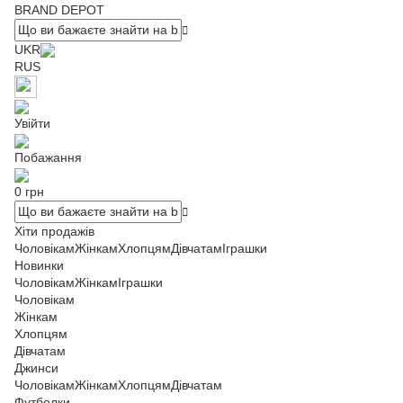
BRAND DEPOT
UKR
RUS
Увійти
Побажання
0 грн
Хіти продажів
Чоловікам
Жінкам
Хлопцям
Дівчатам
Іграшки
Новинки
Чоловікам
Жінкам
Іграшки
Чоловікам
Жінкам
Хлопцям
Дівчатам
Джинси
Чоловікам
Жінкам
Хлопцям
Дівчатам
Футболки