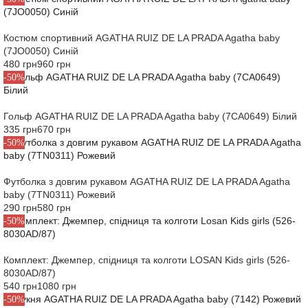
Костюм спортивний AGATHA RUIZ DE LA PRADA Agatha baby
(7JO0050) Синій
480 грн
960 грн
-50%
Гольф AGATHA RUIZ DE LA PRADA Agatha baby (7CA0649) Білий
335 грн
670 грн
-50%
Футболка з довгим рукавом AGATHA RUIZ DE LA PRADA Agatha
baby (7TN0311) Рожевий
290 грн
580 грн
-50%
Комплект: Джемпер, спідниця та колготи LOSAN Kids girls (526-
8030AD/87)
540 грн
1080 грн
-50%