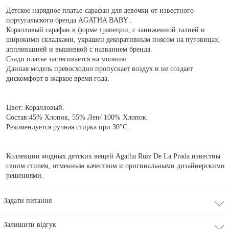
Детское нарядное платье-сарафан для девочки от известного
португальского бренда AGATHA BABY .
Коралловый сарафан в форме трапеции, с заниженной талией и
широкими складками, украшен декоративным поясом на пуговицах,
аппликацией и вышивкой с названием бренда.
Сзади платье застегивается на молнию.
Данная модель превосходно пропускает воздух и не создает
дискомфорт в жаркое время года.
Цвет: Коралловый.
Состав:45% Хлопок, 55% Лен/ 100% Хлопок.
Рекомендуется ручная стирка при 30°С.
Коллекции модных детских вещей Agatha Ruiz De La Prada известны
своим стилем, отменным качеством и оригинальными дизайнерскими
решениями.
Задати питання
Залишити відгук