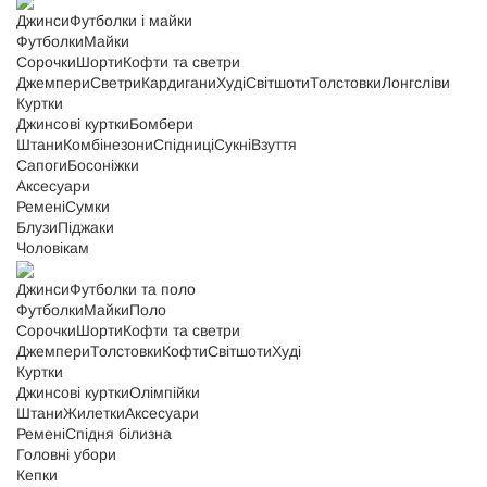
Джинси
Футболки і майки
Футболки
Майки
Сорочки
Шорти
Кофти та светри
Джемпери
Светри
Кардигани
Худі
Світшоти
Толстовки
Лонгсліви
Куртки
Джинсові куртки
Бомбери
Штани
Комбінезони
Спідниці
Сукні
Взуття
Сапоги
Босоніжки
Аксесуари
Ремені
Сумки
Блузи
Піджаки
Чоловікам
Джинси
Футболки та поло
Футболки
Майки
Поло
Сорочки
Шорти
Кофти та светри
Джемпери
Толстовки
Кофти
Світшоти
Худі
Куртки
Джинсові куртки
Олімпійки
Штани
Жилетки
Аксесуари
Ремені
Спідня білизна
Головні убори
Кепки