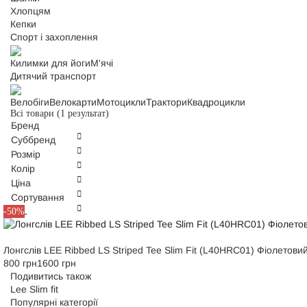
Хлопцям
Кепки
Спорт і захоплення
Килимки для йоги
М'ячі
Дитячий транспорт
Велобіги
Велокарти
Мотоцикли
Трактори
Квадроцикли
Всі товари
(1 результат)
Бренд
Суббренд
Розмір
Колір
Ціна
Сортування
XS
S
L
-50%
Лонгслів LEE Ribbed LS Striped Tee Slim Fit (L40HRC01) Фіолетови
800 грн
1600 грн
Подивитись також
Lee Slim fit
Популярні категорії