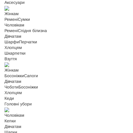
Аксесуари
Жінкам
Ремені
Сумки
Чоловікам
Ремені
Спідня білизна
Дівчатам
Шарфи
Перчатки
Хлопцям
Шкарпетки
Взуття
Жінкам
Босоніжки
Сапоги
Дівчатам
Чоботи
Босоніжки
Хлопцям
Кеди
Головні убори
Чоловікам
Кепки
Дівчатам
Шапки