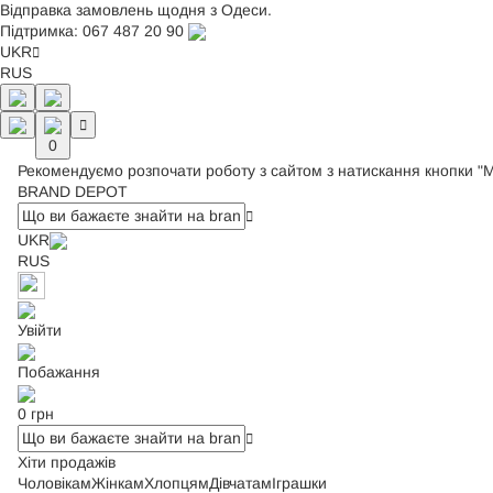
Відправка замовлень щодня з Одеси.
Підтримка:
067 487 20 90
UKR
RUS
0
Рекомендуємо розпочати роботу з сайтом з натискання кнопки "
BRAND DEPOT
UKR
RUS
Увійти
Побажання
0 грн
Хіти продажів
Чоловікам
Жінкам
Хлопцям
Дівчатам
Іграшки