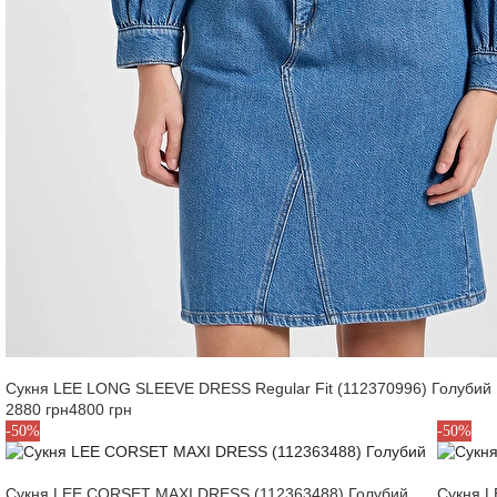
Сукня LEE LONG SLEEVE DRESS Regular Fit (112370996) Голубий
2880 грн
4800 грн
S
S
-50%
-50%
Сукня LEE CORSET MAXI DRESS (112363488) Голубий
Сукня L