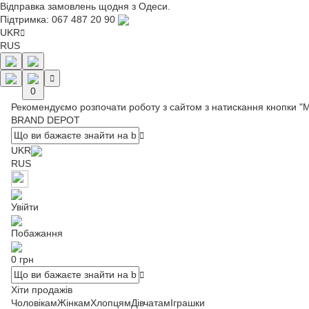
Відправка замовлень щодня з Одеси.
Підтримка:
067 487 20 90
UKR
RUS
0
Рекомендуємо розпочати роботу з сайтом з натискання кнопки "
BRAND DEPOT
UKR
RUS
Увійти
Побажання
0 грн
Хіти продажів
Чоловікам
Жінкам
Хлопцям
Дівчатам
Іграшки