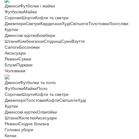
Джинси
Футболки і майки
Футболки
Майки
Сорочки
Шорти
Кофти та светри
Джемпери
Светри
Кардигани
Худі
Світшоти
Толстовки
Лонгсліви
Куртки
Джинсові куртки
Бомбери
Штани
Комбінезони
Спідниці
Сукні
Взуття
Сапоги
Босоніжки
Аксесуари
Ремені
Сумки
Блузи
Піджаки
Чоловікам
Джинси
Футболки та поло
Футболки
Майки
Поло
Сорочки
Шорти
Кофти та светри
Джемпери
Толстовки
Кофти
Світшоти
Худі
Куртки
Джинсові куртки
Олімпійки
Штани
Жилетки
Аксесуари
Ремені
Спідня білизна
Головні убори
Кепки