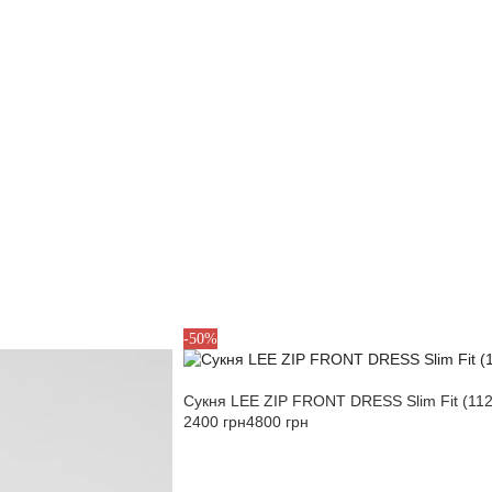
S
M
-50%
Сукня LEE ZIP FRONT DRESS Slim Fit (11
2400 грн
4800 грн