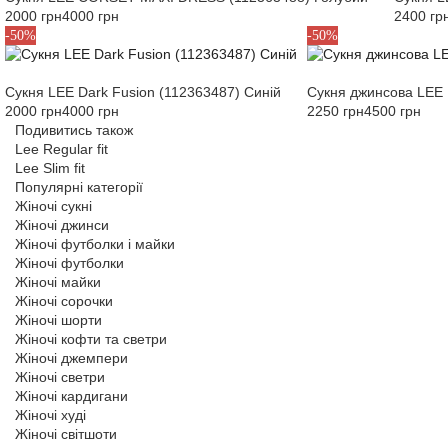
2000 грн
4000 грн
2400 гр
S
XS
S
-50%
-50%
Сукня LEE Dark Fusion (112363487) Синій
Сукня джинсова LEE 
2000 грн
4000 грн
2250 грн
4500 грн
Подивитись також
Lee Regular fit
Lee Slim fit
Популярні категорії
Жіночі сукні
Жіночі джинси
Жіночі футболки і майки
Жіночі футболки
Жіночі майки
Жіночі сорочки
Жіночі шорти
Жіночі кофти та светри
Жіночі джемпери
Жіночі светри
Жіночі кардигани
Жіночі худі
Жіночі світшоти