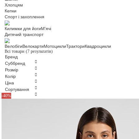
Хлопцям
Кепки
Спорт і захоплення
Килимки для йоги
М'ячі
Дитячий транспорт
Велобіги
Велокарти
Мотоцикли
Трактори
Квадроцикли
Всі товари
(7 результатів)
Бренд
Суббренд
Розмір
Колір
Ціна
Сортування
S
M
-40%