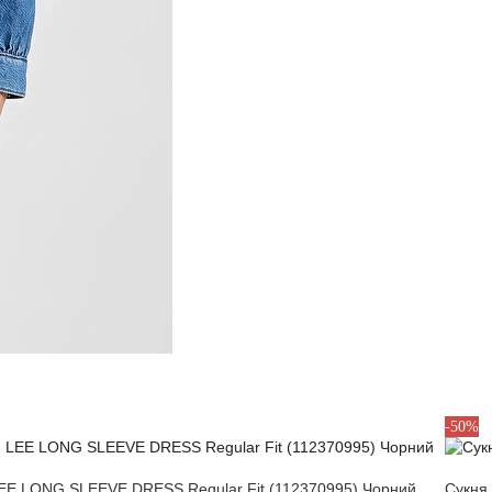
S
-50%
EE LONG SLEEVE DRESS Regular Fit (112370995) Чорний
Сукня