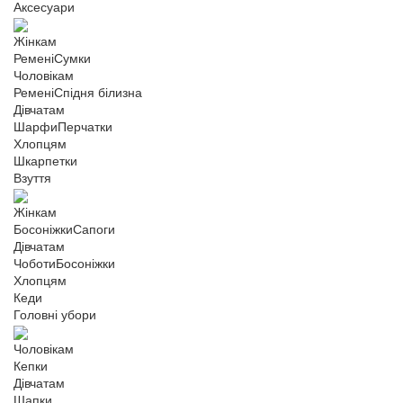
Аксесуари
Жінкам
Ремені
Сумки
Чоловікам
Ремені
Спідня білизна
Дівчатам
Шарфи
Перчатки
Хлопцям
Шкарпетки
Взуття
Жінкам
Босоніжки
Сапоги
Дівчатам
Чоботи
Босоніжки
Хлопцям
Кеди
Головні убори
Чоловікам
Кепки
Дівчатам
Шапки