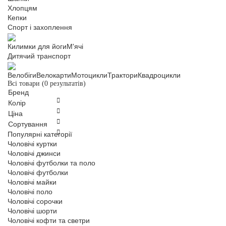
Хлопцям
Кепки
Спорт і захоплення
Килимки для йоги
М'ячі
Дитячий транспорт
Велобіги
Велокарти
Мотоцикли
Трактори
Квадроцикли
Всі товари
(0 результатів)
Бренд
Колір
Ціна
Сортування
Популярні категорії
Чоловічі куртки
Чоловічі джинси
Чоловічі футболки та поло
Чоловічі футболки
Чоловічі майки
Чоловічі поло
Чоловічі сорочки
Чоловічі шорти
Чоловічі кофти та светри