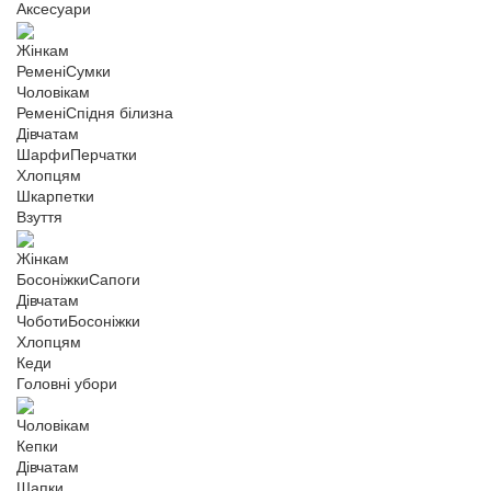
Аксесуари
Жінкам
Ремені
Сумки
Чоловікам
Ремені
Спідня білизна
Дівчатам
Шарфи
Перчатки
Хлопцям
Шкарпетки
Взуття
Жінкам
Босоніжки
Сапоги
Дівчатам
Чоботи
Босоніжки
Хлопцям
Кеди
Головні убори
Чоловікам
Кепки
Дівчатам
Шапки