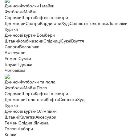
Джинси
Футболки і майки
Футболки
Майки
Сорочки
Шорти
Кофти та светри
Джемпери
Светри
Кардигани
Худі
Світшоти
Толстовки
Лонгсліви
Куртки
Джинсові куртки
Бомбери
Штани
Комбінезони
Спідниці
Сукні
Взуття
Сапоги
Босоніжки
Аксесуари
Ремені
Сумки
Блузи
Піджаки
Чоловікам
Джинси
Футболки та поло
Футболки
Майки
Поло
Сорочки
Шорти
Кофти та светри
Джемпери
Толстовки
Кофти
Світшоти
Худі
Куртки
Джинсові куртки
Олімпійки
Штани
Жилетки
Аксесуари
Ремені
Спідня білизна
Головні убори
Кепки