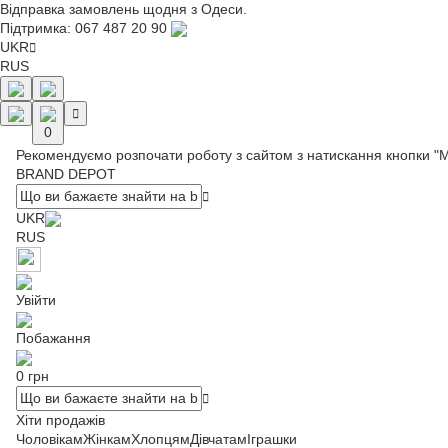
Відправка замовлень щодня з Одеси.
Підтримка:
067 487 20 90
UKR
RUS
0
Рекомендуємо розпочати роботу з сайтом з натискання кнопки "
BRAND DEPOT
UKR
RUS
Увійти
Побажання
0 грн
Хіти продажів
Чоловікам
Жінкам
Хлопцям
Дівчатам
Іграшки